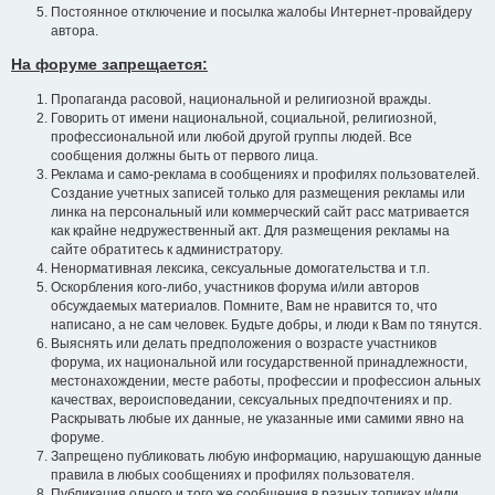
Постоянное отключение и посылка жалобы Интернет-провайдеру
автора.
На форуме запрещается:
Пропаганда расовой, национальной и религиозной вражды.
Говорить от имени национальной, социальной, религиозной,
профессиональной или любой другой группы людей. Все
сообщения должны быть от первого лица.
Реклама и само-реклама в сообщениях и профилях пользователей.
Создание учетных записей только для размещения рекламы или
линка на персональный или коммерческий сайт расс матривается
как крайне недружественный акт. Для размещения рекламы на
сайте обратитесь к администратору.
Ненормативная лексика, сексуальные домогательства и т.п.
Оскорбления кого-либо, участников форума и/или авторов
обсуждаемых материалов. Помните, Вам не нравится то, что
написано, а не сам человек. Будьте добры, и люди к Вам по тянутся.
Выяснять или делать предположения о возрасте участников
форума, их национальной или государственной принадлежности,
местонахождении, месте работы, профессии и профессион альных
качествах, вероисповедании, сексуальных предпочтениях и пр.
Раскрывать любые их данные, не указанные ими самими явно на
форуме.
Запрещено публиковать любую информацию, нарушающую данные
правила в любых сообщениях и профилях пользователя.
Публикация одного и того же сообщения в разных топиках и/или