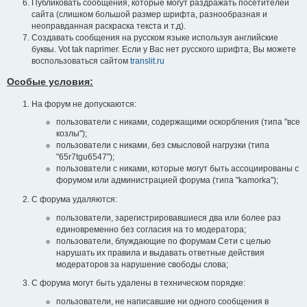
Публиковать сообщения, которые могут раздражать посетителей
сайта (слишком большой размер шрифта, разнообразная и
неоправданная раскраска текста и т.д).
Создавать сообщения на русском языке используя английские
буквы. Vot tak naprimer. Если у Вас нет русского шрифта, Вы можете
воспользоваться сайтом
translit.ru
Особые условия:
На форум не допускаются:
пользователи с никами, содержащими оскорбления (типа "все
козлы");
пользователи с никами, без смысловой нагрузки (типа
"65r7tgu6547");
пользователи с никами, которые могут быть ассоциированы с
форумом или администрацией форума (типа "kamorka");
С форума удаляются:
пользователи, зарегистрировавшиеся два или более раз
единовременно без согласия на то модератора;
пользователи, блуждающие по форумам Сети с целью
нарушать их правила и выдавать ответные действия
модераторов за нарушение свободы слова;
С форума могут быть удалены в техническом порядке:
пользователи, не написавшие ни одного сообщения в