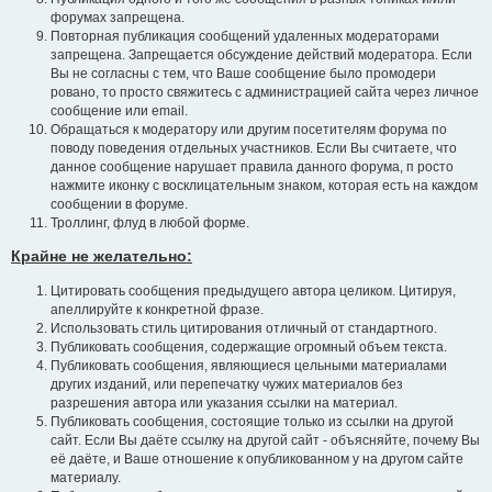
форумах запрещена.
Повторная публикация сообщений удаленных модераторами
запрещена. Запрещается обсуждение действий модератора. Если
Вы не согласны с тем, что Ваше сообщение было промодери
ровано, то просто свяжитесь с администрацией сайта через личное
сообщение или email.
Обращаться к модератору или другим посетителям форума по
поводу поведения отдельных участников. Если Вы считаете, что
данное сообщение нарушает правила данного форума, п росто
нажмите иконку с восклицательным знаком, которая есть на каждом
сообщении в форуме.
Троллинг, флуд в любой форме.
Крайне не желательно:
Цитировать сообщения предыдущего автора целиком. Цитируя,
апеллируйте к конкретной фразе.
Использовать стиль цитирования отличный от стандартного.
Публиковать сообщения, содержащие огромный объем текста.
Публиковать сообщения, являющиеся цельными материалами
других изданий, или перепечатку чужих материалов без
разрешения автора или указания ссылки на материал.
Публиковать сообщения, состоящие только из ссылки на другой
сайт. Если Вы даёте ссылку на другой сайт - объясняйте, почему Вы
её даёте, и Ваше отношение к опубликованном у на другом сайте
материалу.