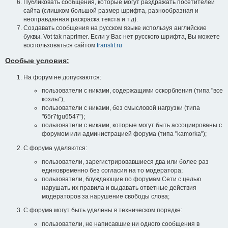
Публиковать сообщения, которые могут раздражать посетителей
сайта (слишком большой размер шрифта, разнообразная и
неоправданная раскраска текста и т.д).
Создавать сообщения на русском языке используя английские
буквы. Vot tak naprimer. Если у Вас нет русского шрифта, Вы можете
воспользоваться сайтом
translit.ru
Особые условия:
На форум не допускаются:
пользователи с никами, содержащими оскорбления (типа "все
козлы");
пользователи с никами, без смысловой нагрузки (типа
"65r7tgu6547");
пользователи с никами, которые могут быть ассоциированы с
форумом или администрацией форума (типа "kamorka");
С форума удаляются:
пользователи, зарегистрировавшиеся два или более раз
единовременно без согласия на то модератора;
пользователи, блуждающие по форумам Сети с целью
нарушать их правила и выдавать ответные действия
модераторов за нарушение свободы слова;
С форума могут быть удалены в техническом порядке:
пользователи, не написавшие ни одного сообщения в