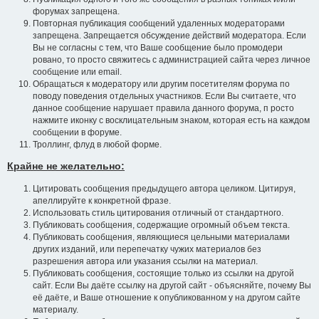
форумах запрещена.
Повторная публикация сообщений удаленных модераторами
запрещена. Запрещается обсуждение действий модератора. Если
Вы не согласны с тем, что Ваше сообщение было промодери
ровано, то просто свяжитесь с администрацией сайта через личное
сообщение или email.
Обращаться к модератору или другим посетителям форума по
поводу поведения отдельных участников. Если Вы считаете, что
данное сообщение нарушает правила данного форума, п росто
нажмите иконку с восклицательным знаком, которая есть на каждом
сообщении в форуме.
Троллинг, флуд в любой форме.
Крайне не желательно:
Цитировать сообщения предыдущего автора целиком. Цитируя,
апеллируйте к конкретной фразе.
Использовать стиль цитирования отличный от стандартного.
Публиковать сообщения, содержащие огромный объем текста.
Публиковать сообщения, являющиеся цельными материалами
других изданий, или перепечатку чужих материалов без
разрешения автора или указания ссылки на материал.
Публиковать сообщения, состоящие только из ссылки на другой
сайт. Если Вы даёте ссылку на другой сайт - объясняйте, почему Вы
её даёте, и Ваше отношение к опубликованном у на другом сайте
материалу.