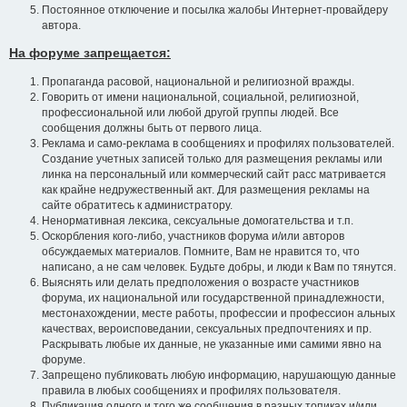
Постоянное отключение и посылка жалобы Интернет-провайдеру
автора.
На форуме запрещается:
Пропаганда расовой, национальной и религиозной вражды.
Говорить от имени национальной, социальной, религиозной,
профессиональной или любой другой группы людей. Все
сообщения должны быть от первого лица.
Реклама и само-реклама в сообщениях и профилях пользователей.
Создание учетных записей только для размещения рекламы или
линка на персональный или коммерческий сайт расс матривается
как крайне недружественный акт. Для размещения рекламы на
сайте обратитесь к администратору.
Ненормативная лексика, сексуальные домогательства и т.п.
Оскорбления кого-либо, участников форума и/или авторов
обсуждаемых материалов. Помните, Вам не нравится то, что
написано, а не сам человек. Будьте добры, и люди к Вам по тянутся.
Выяснять или делать предположения о возрасте участников
форума, их национальной или государственной принадлежности,
местонахождении, месте работы, профессии и профессион альных
качествах, вероисповедании, сексуальных предпочтениях и пр.
Раскрывать любые их данные, не указанные ими самими явно на
форуме.
Запрещено публиковать любую информацию, нарушающую данные
правила в любых сообщениях и профилях пользователя.
Публикация одного и того же сообщения в разных топиках и/или