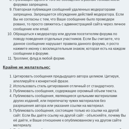
форумах запрещена.
Повторная публикация сообщений удаленных модераторами
запрещена. Запрещается обсуждение действий модератора. Если
Вы не согласны с тем, что Ваше сообщение было промодери
ровано, то просто свяжитесь с администрацией сайта через личное
сообщение или email.
Обращаться к модератору или другим посетителям форума по
поводу поведения отдельных участников. Если Вы считаете, что
данное сообщение нарушает правила данного форума, п росто
нажмите иконку с восклицательным знаком, которая есть на каждом
сообщении в форуме.
Троллинг, флуд в любой форме.
Крайне не желательно:
Цитировать сообщения предыдущего автора целиком. Цитируя,
апеллируйте к конкретной фразе.
Использовать стиль цитирования отличный от стандартного.
Публиковать сообщения, содержащие огромный объем текста.
Публиковать сообщения, являющиеся цельными материалами
других изданий, или перепечатку чужих материалов без
разрешения автора или указания ссылки на материал.
Публиковать сообщения, состоящие только из ссылки на другой
сайт. Если Вы даёте ссылку на другой сайт - объясняйте, почему Вы
её даёте, и Ваше отношение к опубликованном у на другом сайте
материалу.