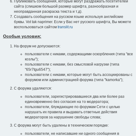
Публиковать сообщения, которые могут раздражать посетителей
сайта (слишком большой размер шрифта, разнообразная и
неоправданная раскраска текста и т.д).
Создавать сообщения на русском языке используя английские
буквы. Vot tak naprimer. Если у Вас нет русского шрифта, Вы можете
воспользоваться сайтом
translit.ru
Особые условия:
На форум не допускаются:
пользователи с никами, содержащими оскорбления (типа "все
козлы");
пользователи с никами, без смысловой нагрузки (типа
"65r7tgu6547");
пользователи с никами, которые могут быть ассоциированы с
форумом или администрацией форума (типа "kamorka");
С форума удаляются:
пользователи, зарегистрировавшиеся два или более раз
единовременно без согласия на то модератора;
пользователи, блуждающие по форумам Сети с целью
нарушать их правила и выдавать ответные действия
модераторов за нарушение свободы слова;
С форума могут быть удалены в техническом порядке:
пользователи, не написавшие ни одного сообщения в