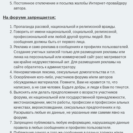
Постоянное отключение и посылка жалобы Интернет-провайдеру
автора.
На форуме запрещается:
Пропаганда расовой, национальной и религиозной вражды.
Говорить от имени национальной, социальной, религиозной,
профессиональной или любой другой группы людей. Все
сообщения должны быть от первого лица.
Реклама и само-реклама в сообщениях и профилях пользователей.
Создание учетных записей только для размещения рекламы или
линка на персональный или коммерческий сайт расс матривается
как крайне недружественный акт. Для размещения рекламы на
сайте обратитесь к администратору.
Ненормативная лексика, сексуальные домогательства и т.п.
Оскорбления кого-либо, участников форума и/или авторов
обсуждаемых материалов. Помните, Вам не нравится то, что
написано, а не сам человек. Будьте добры, и люди к Вам по тянутся.
Выяснять или делать предположения о возрасте участников
форума, их национальной или государственной принадлежности,
местонахождении, месте работы, профессии и профессион альных
качествах, вероисповедании, сексуальных предпочтениях и пр.
Раскрывать любые их данные, не указанные ими самими явно на
форуме.
Запрещено публиковать любую информацию, нарушающую данные
правила в любых сообщениях и профилях пользователя.
Публикация одного и того же сообщения в разных топиках и/или