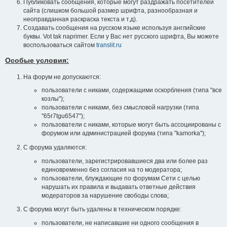
Публиковать сообщения, которые могут раздражать посетителей
сайта (слишком большой размер шрифта, разнообразная и
неоправданная раскраска текста и т.д).
Создавать сообщения на русском языке используя английские
буквы. Vot tak naprimer. Если у Вас нет русского шрифта, Вы можете
воспользоваться сайтом
translit.ru
Особые условия:
На форум не допускаются:
пользователи с никами, содержащими оскорбления (типа "все
козлы");
пользователи с никами, без смысловой нагрузки (типа
"65r7tgu6547");
пользователи с никами, которые могут быть ассоциированы с
форумом или администрацией форума (типа "kamorka");
С форума удаляются:
пользователи, зарегистрировавшиеся два или более раз
единовременно без согласия на то модератора;
пользователи, блуждающие по форумам Сети с целью
нарушать их правила и выдавать ответные действия
модераторов за нарушение свободы слова;
С форума могут быть удалены в техническом порядке:
пользователи, не написавшие ни одного сообщения в