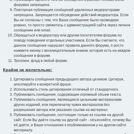
форумах запрещена.
Повторная публикация сообщений удаленных модераторами
запрещена. Запрещается обсуждение действий модератора. Если
Вы не согласны с тем, что Ваше сообщение было промодери
ровано, то просто свяжитесь с администрацией сайта через личное
сообщение или email.
Обращаться к модератору или другим посетителям форума по
поводу поведения отдельных участников. Если Вы считаете, что
данное сообщение нарушает правила данного форума, п росто
нажмите иконку с восклицательным знаком, которая есть на каждом
сообщении в форуме.
Троллинг, флуд в любой форме.
Крайне не желательно:
Цитировать сообщения предыдущего автора целиком. Цитируя,
апеллируйте к конкретной фразе.
Использовать стиль цитирования отличный от стандартного.
Публиковать сообщения, содержащие огромный объем текста.
Публиковать сообщения, являющиеся цельными материалами
других изданий, или перепечатку чужих материалов без
разрешения автора или указания ссылки на материал.
Публиковать сообщения, состоящие только из ссылки на другой
сайт. Если Вы даёте ссылку на другой сайт - объясняйте, почему Вы
её даёте, и Ваше отношение к опубликованном у на другом сайте
материалу.