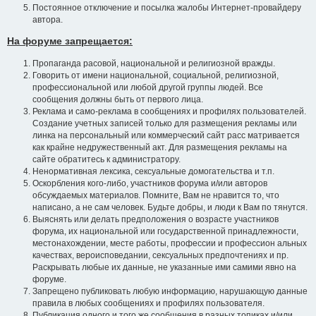
Постоянное отключение и посылка жалобы Интернет-провайдеру
автора.
На форуме запрещается:
Пропаганда расовой, национальной и религиозной вражды.
Говорить от имени национальной, социальной, религиозной,
профессиональной или любой другой группы людей. Все
сообщения должны быть от первого лица.
Реклама и само-реклама в сообщениях и профилях пользователей.
Создание учетных записей только для размещения рекламы или
линка на персональный или коммерческий сайт расс матривается
как крайне недружественный акт. Для размещения рекламы на
сайте обратитесь к администратору.
Ненормативная лексика, сексуальные домогательства и т.п.
Оскорбления кого-либо, участников форума и/или авторов
обсуждаемых материалов. Помните, Вам не нравится то, что
написано, а не сам человек. Будьте добры, и люди к Вам по тянутся.
Выяснять или делать предположения о возрасте участников
форума, их национальной или государственной принадлежности,
местонахождении, месте работы, профессии и профессион альных
качествах, вероисповедании, сексуальных предпочтениях и пр.
Раскрывать любые их данные, не указанные ими самими явно на
форуме.
Запрещено публиковать любую информацию, нарушающую данные
правила в любых сообщениях и профилях пользователя.
Публикация одного и того же сообщения в разных топиках и/или