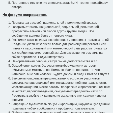
Постоянное отключение и посылка жалобы Интернет-провайдеру
автора.
На форуме запрещается:
Пропаганда расовой, национальной и религиозной вражды.
Говорить от имени национальной, социальной, религиозной,
профессиональной или любой другой группы людей. Все
сообщения должны быть от первого лица.
Реклама и само-реклама в сообщениях и профилях пользователей.
Создание учетных записей только для размещения рекламы или
линка на персональный или коммерческий сайт расс матривается
как крайне недружественный акт. Для размещения рекламы на
сайте обратитесь к администратору.
Ненормативная лексика, сексуальные домогательства и т.п.
Оскорбления кого-либо, участников форума и/или авторов
обсуждаемых материалов. Помните, Вам не нравится то, что
написано, а не сам человек. Будьте добры, и люди к Вам по тянутся.
Выяснять или делать предположения о возрасте участников
форума, их национальной или государственной принадлежности,
местонахождении, месте работы, профессии и профессион альных
качествах, вероисповедании, сексуальных предпочтениях и пр.
Раскрывать любые их данные, не указанные ими самими явно на
форуме.
Запрещено публиковать любую информацию, нарушающую данные
правила в любых сообщениях и профилях пользователя.
Публикация одного и того же сообщения в разных топиках и/или