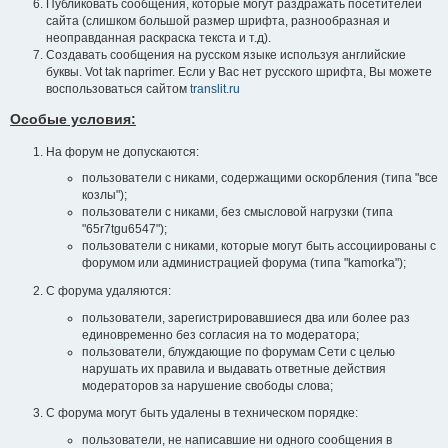
Публиковать сообщения, которые могут раздражать посетителей
сайта (слишком большой размер шрифта, разнообразная и
неоправданная раскраска текста и т.д).
Создавать сообщения на русском языке используя английские
буквы. Vot tak naprimer. Если у Вас нет русского шрифта, Вы можете
воспользоваться сайтом
translit.ru
Особые условия:
На форум не допускаются:
пользователи с никами, содержащими оскорбления (типа "все
козлы");
пользователи с никами, без смысловой нагрузки (типа
"65r7tgu6547");
пользователи с никами, которые могут быть ассоциированы с
форумом или администрацией форума (типа "kamorka");
С форума удаляются:
пользователи, зарегистрировавшиеся два или более раз
единовременно без согласия на то модератора;
пользователи, блуждающие по форумам Сети с целью
нарушать их правила и выдавать ответные действия
модераторов за нарушение свободы слова;
С форума могут быть удалены в техническом порядке:
пользователи, не написавшие ни одного сообщения в