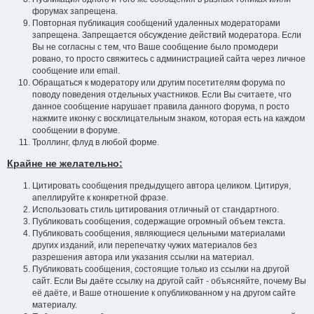
форумах запрещена.
Повторная публикация сообщений удаленных модераторами
запрещена. Запрещается обсуждение действий модератора. Если
Вы не согласны с тем, что Ваше сообщение было промодери
ровано, то просто свяжитесь с администрацией сайта через личное
сообщение или email.
Обращаться к модератору или другим посетителям форума по
поводу поведения отдельных участников. Если Вы считаете, что
данное сообщение нарушает правила данного форума, п росто
нажмите иконку с восклицательным знаком, которая есть на каждом
сообщении в форуме.
Троллинг, флуд в любой форме.
Крайне не желательно:
Цитировать сообщения предыдущего автора целиком. Цитируя,
апеллируйте к конкретной фразе.
Использовать стиль цитирования отличный от стандартного.
Публиковать сообщения, содержащие огромный объем текста.
Публиковать сообщения, являющиеся цельными материалами
других изданий, или перепечатку чужих материалов без
разрешения автора или указания ссылки на материал.
Публиковать сообщения, состоящие только из ссылки на другой
сайт. Если Вы даёте ссылку на другой сайт - объясняйте, почему Вы
её даёте, и Ваше отношение к опубликованном у на другом сайте
материалу.