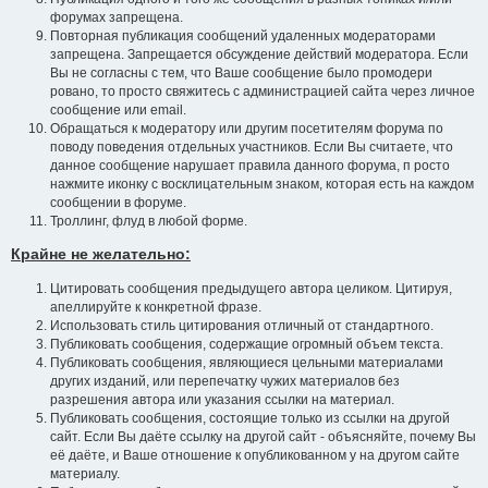
форумах запрещена.
Повторная публикация сообщений удаленных модераторами
запрещена. Запрещается обсуждение действий модератора. Если
Вы не согласны с тем, что Ваше сообщение было промодери
ровано, то просто свяжитесь с администрацией сайта через личное
сообщение или email.
Обращаться к модератору или другим посетителям форума по
поводу поведения отдельных участников. Если Вы считаете, что
данное сообщение нарушает правила данного форума, п росто
нажмите иконку с восклицательным знаком, которая есть на каждом
сообщении в форуме.
Троллинг, флуд в любой форме.
Крайне не желательно:
Цитировать сообщения предыдущего автора целиком. Цитируя,
апеллируйте к конкретной фразе.
Использовать стиль цитирования отличный от стандартного.
Публиковать сообщения, содержащие огромный объем текста.
Публиковать сообщения, являющиеся цельными материалами
других изданий, или перепечатку чужих материалов без
разрешения автора или указания ссылки на материал.
Публиковать сообщения, состоящие только из ссылки на другой
сайт. Если Вы даёте ссылку на другой сайт - объясняйте, почему Вы
её даёте, и Ваше отношение к опубликованном у на другом сайте
материалу.