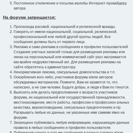
Постоянное отключение и посылка жалобы Интернет-провайдеру
автора.
На форуме запрещается:
Пропаганда расовой, национальной и религиозной вражды.
Говорить от имени национальной, социальной, религиозной,
профессиональной или любой другой группы людей. Все
сообщения должны быть от первого лица.
Реклама и само-реклама в сообщениях и профилях пользователей.
Создание учетных записей только для размещения рекламы или
линка на персональный или коммерческий сайт расс матривается
как крайне недружественный акт. Для размещения рекламы на
сайте обратитесь к администратору.
Ненормативная лексика, сексуальные домогательства и т.п.
Оскорбления кого-либо, участников форума и/или авторов
обсуждаемых материалов. Помните, Вам не нравится то, что
написано, а не сам человек. Будьте добры, и люди к Вам по тянутся.
Выяснять или делать предположения о возрасте участников
форума, их национальной или государственной принадлежности,
местонахождении, месте работы, профессии и профессион альных
качествах, вероисповедании, сексуальных предпочтениях и пр.
Раскрывать любые их данные, не указанные ими самими явно на
форуме.
Запрещено публиковать любую информацию, нарушающую данные
правила в любых сообщениях и профилях пользователя.
Публикация одного и того же сообщения в разных топиках и/или