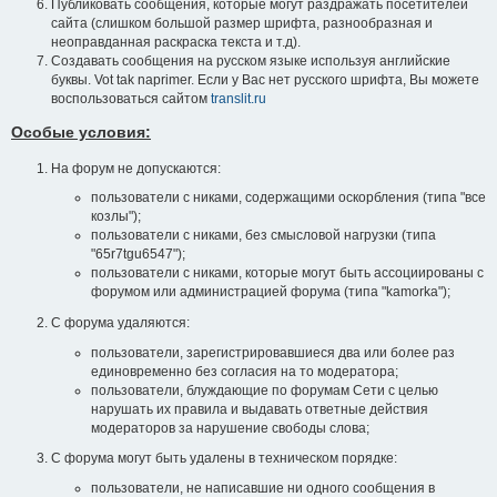
Публиковать сообщения, которые могут раздражать посетителей
сайта (слишком большой размер шрифта, разнообразная и
неоправданная раскраска текста и т.д).
Создавать сообщения на русском языке используя английские
буквы. Vot tak naprimer. Если у Вас нет русского шрифта, Вы можете
воспользоваться сайтом
translit.ru
Особые условия:
На форум не допускаются:
пользователи с никами, содержащими оскорбления (типа "все
козлы");
пользователи с никами, без смысловой нагрузки (типа
"65r7tgu6547");
пользователи с никами, которые могут быть ассоциированы с
форумом или администрацией форума (типа "kamorka");
С форума удаляются:
пользователи, зарегистрировавшиеся два или более раз
единовременно без согласия на то модератора;
пользователи, блуждающие по форумам Сети с целью
нарушать их правила и выдавать ответные действия
модераторов за нарушение свободы слова;
С форума могут быть удалены в техническом порядке:
пользователи, не написавшие ни одного сообщения в