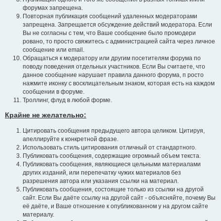
форумах запрещена.
Повторная публикация сообщений удаленных модераторами
запрещена. Запрещается обсуждение действий модератора. Если
Вы не согласны с тем, что Ваше сообщение было промодери
ровано, то просто свяжитесь с администрацией сайта через личное
сообщение или email.
Обращаться к модератору или другим посетителям форума по
поводу поведения отдельных участников. Если Вы считаете, что
данное сообщение нарушает правила данного форума, п росто
нажмите иконку с восклицательным знаком, которая есть на каждом
сообщении в форуме.
Троллинг, флуд в любой форме.
Крайне не желательно:
Цитировать сообщения предыдущего автора целиком. Цитируя,
апеллируйте к конкретной фразе.
Использовать стиль цитирования отличный от стандартного.
Публиковать сообщения, содержащие огромный объем текста.
Публиковать сообщения, являющиеся цельными материалами
других изданий, или перепечатку чужих материалов без
разрешения автора или указания ссылки на материал.
Публиковать сообщения, состоящие только из ссылки на другой
сайт. Если Вы даёте ссылку на другой сайт - объясняйте, почему Вы
её даёте, и Ваше отношение к опубликованном у на другом сайте
материалу.