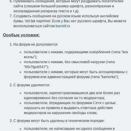
Публиковать сообщения, которые могут раздражать посетителей
сайта (слишком большой размер шрифта, разнообразная и
неоправданная раскраска текста и т.д).
Создавать сообщения на русском языке используя английские
буквы. Vot tak naprimer. Если у Вас нет русского шрифта, Вы можете
воспользоваться сайтом
translit.ru
Особые условия:
На форум не допускаются:
пользователи с никами, содержащими оскорбления (типа "все
козлы");
пользователи с никами, без смысловой нагрузки (типа
"65r7tgu6547");
пользователи с никами, которые могут быть ассоциированы с
форумом или администрацией форума (типа "kamorka");
С форума удаляются:
пользователи, зарегистрировавшиеся два или более раз
единовременно без согласия на то модератора;
пользователи, блуждающие по форумам Сети с целью
нарушать их правила и выдавать ответные действия
модераторов за нарушение свободы слова;
С форума могут быть удалены в техническом порядке:
пользователи, не написавшие ни одного сообщения в