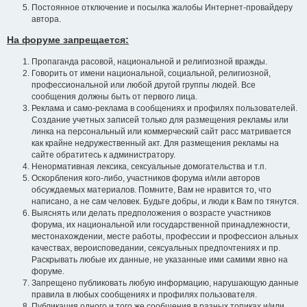
Постоянное отключение и посылка жалобы Интернет-провайдеру
автора.
На форуме запрещается:
Пропаганда расовой, национальной и религиозной вражды.
Говорить от имени национальной, социальной, религиозной,
профессиональной или любой другой группы людей. Все
сообщения должны быть от первого лица.
Реклама и само-реклама в сообщениях и профилях пользователей.
Создание учетных записей только для размещения рекламы или
линка на персональный или коммерческий сайт расс матривается
как крайне недружественный акт. Для размещения рекламы на
сайте обратитесь к администратору.
Ненормативная лексика, сексуальные домогательства и т.п.
Оскорбления кого-либо, участников форума и/или авторов
обсуждаемых материалов. Помните, Вам не нравится то, что
написано, а не сам человек. Будьте добры, и люди к Вам по тянутся.
Выяснять или делать предположения о возрасте участников
форума, их национальной или государственной принадлежности,
местонахождении, месте работы, профессии и профессион альных
качествах, вероисповедании, сексуальных предпочтениях и пр.
Раскрывать любые их данные, не указанные ими самими явно на
форуме.
Запрещено публиковать любую информацию, нарушающую данные
правила в любых сообщениях и профилях пользователя.
Публикация одного и того же сообщения в разных топиках и/или