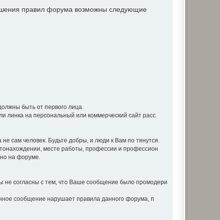
рушения правил форума возможны следующие
должны быть от первого лица.
ли линка на персональный или коммерческий сайт расс
не сам человек. Будьте добры, и люди к Вам по тянутся.
стонахождении, месте работы, профессии и профессион
вно на форуме.
 не согласны с тем, что Ваше сообщение было промодери
анное сообщение нарушает правила данного форума, п