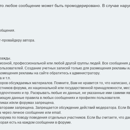
 что любое сообщение может быть промодерировано. В случае на
общения.
-провайдеру автора.
ражды.
гиозной, профессиональной или любой другой группы людей. Все сообщения 
ользователей. Создание учетных записей только для размещения рекламы и
размещения рекламы на сайте обратитесь к администратору.
 и т.п.
оров обсуждаемых материалов. Помните, Вам не нравится то, что написано, а 
стников форума, их национальной или государственной принадлежности, ме
едпочтениях и пр. Раскрывать любые их данные, не указанные ими самими я
ющую данные правила в любых сообщениях и профилях пользователя.
опиках и/или форумах запрещена.
торами запрещена. Запрещается обсуждение действий модератора. Если Вы
а через личное сообщение или email.
орума по поводу поведения отдельных участников. Если Вы считаете, что д
торая есть на каждом сообщении в форуме.