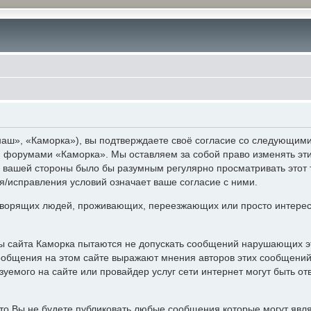
аш», «Каморка»), вы подтверждаете своё согласие со следующими 
 и форумами «Каморка». Мы оставляем за собой право изменять эт
с вашей стороны было бы разумным регулярно просматривать этот 
/исправления условий означает ваше согласие с ними.
ворящих людей, проживающих, переезжающих или просто интерес
ры сайта Каморка пытаются не допускать сообщений нарушающих э
ообщения на этом сайте выражают мнения авторов этих сообщений 
уемого на сайте или провайдер услуг сети интернет могут быть 
то Вы не будете публиковать любые сообщения которые могут явл