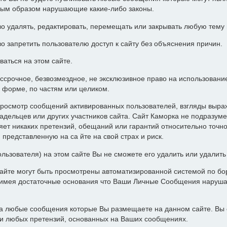
ным образом нарушающие какие-либо законы.
о удалять, редактировать, перемещать или закрывать любую тему
о запретить пользователю доступ к сайту без объяснения причин.
ваться на этом сайте.
ессрочное, безвозмездное, не эксклюзивное право на использован
 форме, по частям или целиком.
росмотр сообщений активированных пользователей, взгляды выра
адельцев или других участников сайта. Сайт Каморка не подразуме
т никаких претензий, обещаний или гарантий относительно точн
представленную на са йте на свой страх и риск.
ользователя) на этом сайте Вы не сможете его удалить или удалит
айте могут быть просмотрены автоматизированной системой по бор
а имея достаточные основания что Ваши Личные Сообщения наруш
за любые сообщения которые Вы размещаете на данном сайте. Вы 
ии любых претензий, основанных на Ваших сообщениях.