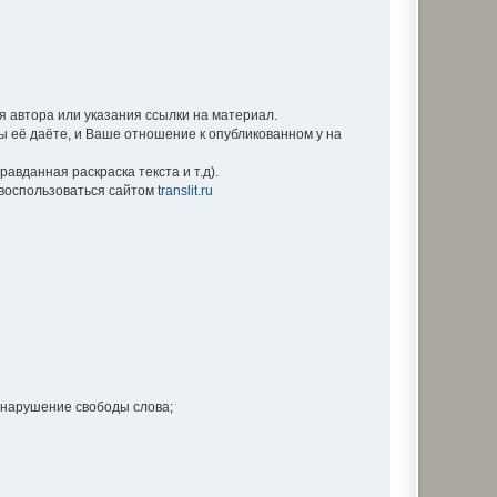
 автора или указания ссылки на материал.
Вы её даёте, и Ваше отношение к опубликованном у на
вданная раскраска текста и т.д).
е воспользоваться сайтом
translit.ru
 нарушение свободы слова;