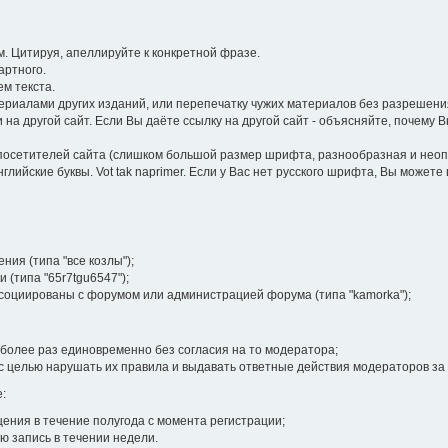
 Цитируя, апеллируйте к конкретной фразе.
артного.
м текста.
иалами других изданий, или перепечатку чужих материалов без разрешения
на другой сайт. Если Вы даёте ссылку на другой сайт - объясняйте, почему 
посетителей сайта (слишком большой размер шрифта, разнообразная и неопра
лийские буквы. Vot tak naprimer. Если у Вас нет русского шрифта, Вы может
ия (типа "все козлы");
 (типа "65r7tgu6547");
ссоциированы с форумом или администрацией форума (типа "kamorka");
более раз единовременно без согласия на то модератора;
 целью нарушать их правила и выдавать ответные действия модераторов за
:
ения в течение полугода с момента регистрации;
ю запись в течении недели.