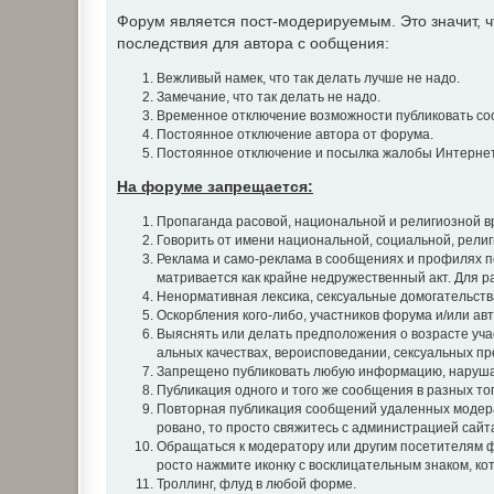
Форум является пост-модерируемым. Это значит,
последствия для автора с ообщения:
Вежливый намек, что так делать лучше не надо.
Замечание, что так делать не надо.
Временное отключение возможности публиковать со
Постоянное отключение автора от форума.
Постоянное отключение и посылка жалобы Интернет
На форуме запрещается:
Пропаганда расовой, национальной и религиозной в
Говорить от имени национальной, социальной, рели
Реклама и само-реклама в сообщениях и профилях п
матривается как крайне недружественный акт. Для 
Ненормативная лексика, сексуальные домогательства
Оскорбления кого-либо, участников форума и/или авт
Выяснять или делать предположения о возрасте уча
альных качествах, вероисповедании, сексуальных пр
Запрещено публиковать любую информацию, наруша
Публикация одного и того же сообщения в разных т
Повторная публикация сообщений удаленных модера
ровано, то просто свяжитесь с администрацией сайт
Обращаться к модератору или другим посетителям ф
росто нажмите иконку с восклицательным знаком, ко
Троллинг, флуд в любой форме.