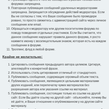
форумах запрещена.
Повторная публикация сообщений удаленных модераторами
запрещена. Запрещается обсуждение действий модератора. Если
Вы не согласны с тем, что Ваше сообщение было промодери
ровано, то просто свяжитесь с администрацией сайта через личное
сообщение или email.
Обращаться к модератору или другим посетителям форума по
поводу поведения отдельных участников. Если Вы считаете, что
данное сообщение нарушает правила данного форума, п росто
нажмите иконку с восклицательным знаком, которая есть на каждом
сообщении в форуме.
Троллинг, флуд в любой форме.
Крайне не желательно:
Цитировать сообщения предыдущего автора целиком. Цитируя,
апеллируйте к конкретной фразе.
Использовать стиль цитирования отличный от стандартного.
Публиковать сообщения, содержащие огромный объем текста.
Публиковать сообщения, являющиеся цельными материалами
других изданий, или перепечатку чужих материалов без
разрешения автора или указания ссылки на материал.
Публиковать сообщения, состоящие только из ссылки на другой
сайт. Если Вы даёте ссылку на другой сайт - объясняйте, почему Вы
её даёте, и Ваше отношение к опубликованном у на другом сайте
материалу.