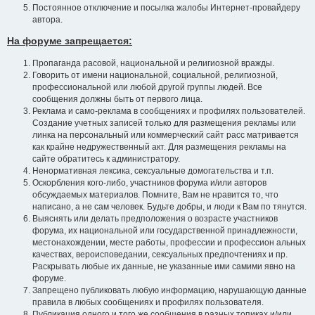
Постоянное отключение и посылка жалобы Интернет-провайдеру
автора.
На форуме запрещается:
Пропаганда расовой, национальной и религиозной вражды.
Говорить от имени национальной, социальной, религиозной,
профессиональной или любой другой группы людей. Все
сообщения должны быть от первого лица.
Реклама и само-реклама в сообщениях и профилях пользователей.
Создание учетных записей только для размещения рекламы или
линка на персональный или коммерческий сайт расс матривается
как крайне недружественный акт. Для размещения рекламы на
сайте обратитесь к администратору.
Ненормативная лексика, сексуальные домогательства и т.п.
Оскорбления кого-либо, участников форума и/или авторов
обсуждаемых материалов. Помните, Вам не нравится то, что
написано, а не сам человек. Будьте добры, и люди к Вам по тянутся.
Выяснять или делать предположения о возрасте участников
форума, их национальной или государственной принадлежности,
местонахождении, месте работы, профессии и профессион альных
качествах, вероисповедании, сексуальных предпочтениях и пр.
Раскрывать любые их данные, не указанные ими самими явно на
форуме.
Запрещено публиковать любую информацию, нарушающую данные
правила в любых сообщениях и профилях пользователя.
Публикация одного и того же сообщения в разных топиках и/или