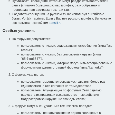
Публиковать сообщения, которые могут раздражать посетителей
сайта (слишком большой размер шрифта, разнообразная и
неоправданная раскраска текста и т.д).
Создавать сообщения на русском языке используя английские
буквы. Vot tak naprimer. Если у Вас нет русского шрифта, Вы можете
воспользоваться сайтом
translit.ru
Особые условия:
На форум не допускаются:
пользователи с никами, содержащими оскорбления (типа "все
козлы");
пользователи с никами, без смысловой нагрузки (типа
"65r7tgu6547");
пользователи с никами, которые могут быть ассоциированы с
форумом или администрацией форума (типа "kamorka");
С форума удаляются:
пользователи, зарегистрировавшиеся два или более раз
единовременно без согласия на то модератора;
пользователи, блуждающие по форумам Сети с целью
нарушать их правила и выдавать ответные действия
модераторов за нарушение свободы слова;
С форума могут быть удалены в техническом порядке:
пользователи, не написавшие ни одного сообщения в