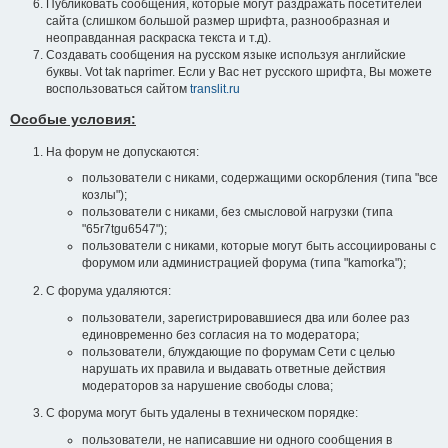
Публиковать сообщения, которые могут раздражать посетителей
сайта (слишком большой размер шрифта, разнообразная и
неоправданная раскраска текста и т.д).
Создавать сообщения на русском языке используя английские
буквы. Vot tak naprimer. Если у Вас нет русского шрифта, Вы можете
воспользоваться сайтом
translit.ru
Особые условия:
На форум не допускаются:
пользователи с никами, содержащими оскорбления (типа "все
козлы");
пользователи с никами, без смысловой нагрузки (типа
"65r7tgu6547");
пользователи с никами, которые могут быть ассоциированы с
форумом или администрацией форума (типа "kamorka");
С форума удаляются:
пользователи, зарегистрировавшиеся два или более раз
единовременно без согласия на то модератора;
пользователи, блуждающие по форумам Сети с целью
нарушать их правила и выдавать ответные действия
модераторов за нарушение свободы слова;
С форума могут быть удалены в техническом порядке:
пользователи, не написавшие ни одного сообщения в