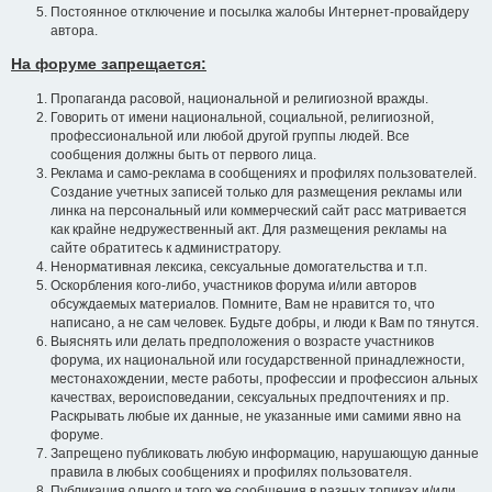
Постоянное отключение и посылка жалобы Интернет-провайдеру
автора.
На форуме запрещается:
Пропаганда расовой, национальной и религиозной вражды.
Говорить от имени национальной, социальной, религиозной,
профессиональной или любой другой группы людей. Все
сообщения должны быть от первого лица.
Реклама и само-реклама в сообщениях и профилях пользователей.
Создание учетных записей только для размещения рекламы или
линка на персональный или коммерческий сайт расс матривается
как крайне недружественный акт. Для размещения рекламы на
сайте обратитесь к администратору.
Ненормативная лексика, сексуальные домогательства и т.п.
Оскорбления кого-либо, участников форума и/или авторов
обсуждаемых материалов. Помните, Вам не нравится то, что
написано, а не сам человек. Будьте добры, и люди к Вам по тянутся.
Выяснять или делать предположения о возрасте участников
форума, их национальной или государственной принадлежности,
местонахождении, месте работы, профессии и профессион альных
качествах, вероисповедании, сексуальных предпочтениях и пр.
Раскрывать любые их данные, не указанные ими самими явно на
форуме.
Запрещено публиковать любую информацию, нарушающую данные
правила в любых сообщениях и профилях пользователя.
Публикация одного и того же сообщения в разных топиках и/или