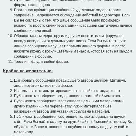
форумах запрещена.
Повторная публикация сообщений удаленных модераторами
запрещена. Запрещается обсуждение действий модератора. Если
Вы не согласны с тем, что Ваше сообщение было промодери
ровано, то просто свяжитесь с администрацией сайта через личное
сообщение или email.
Обращаться к модератору или другим посетителям форума по
поводу поведения отдельных участников. Если Вы считаете, что
данное сообщение нарушает правила данного форума, п росто
нажмите иконку с восклицательным знаком, которая есть на каждом
сообщении в форуме.
Троллинг, флуд в любой форме.
Крайне не желательно:
Цитировать сообщения предыдущего автора целиком. Цитируя,
апеллируйте к конкретной фразе.
Использовать стиль цитирования отличный от стандартного.
Публиковать сообщения, содержащие огромный объем текста.
Публиковать сообщения, являющиеся цельными материалами
других изданий, или перепечатку чужих материалов без
разрешения автора или указания ссылки на материал.
Публиковать сообщения, состоящие только из ссылки на другой
сайт. Если Вы даёте ссылку на другой сайт - объясняйте, почему Вы
её даёте, и Ваше отношение к опубликованном у на другом сайте
материалу.