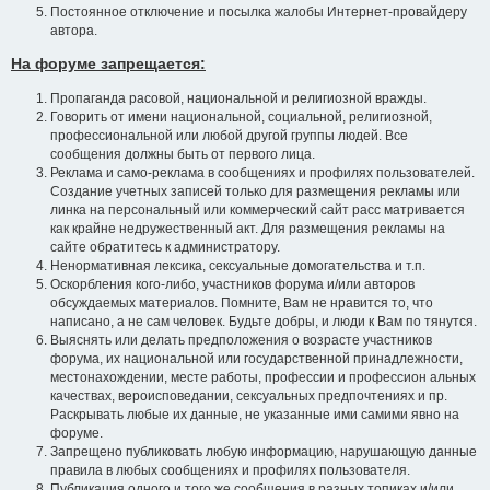
Постоянное отключение и посылка жалобы Интернет-провайдеру
автора.
На форуме запрещается:
Пропаганда расовой, национальной и религиозной вражды.
Говорить от имени национальной, социальной, религиозной,
профессиональной или любой другой группы людей. Все
сообщения должны быть от первого лица.
Реклама и само-реклама в сообщениях и профилях пользователей.
Создание учетных записей только для размещения рекламы или
линка на персональный или коммерческий сайт расс матривается
как крайне недружественный акт. Для размещения рекламы на
сайте обратитесь к администратору.
Ненормативная лексика, сексуальные домогательства и т.п.
Оскорбления кого-либо, участников форума и/или авторов
обсуждаемых материалов. Помните, Вам не нравится то, что
написано, а не сам человек. Будьте добры, и люди к Вам по тянутся.
Выяснять или делать предположения о возрасте участников
форума, их национальной или государственной принадлежности,
местонахождении, месте работы, профессии и профессион альных
качествах, вероисповедании, сексуальных предпочтениях и пр.
Раскрывать любые их данные, не указанные ими самими явно на
форуме.
Запрещено публиковать любую информацию, нарушающую данные
правила в любых сообщениях и профилях пользователя.
Публикация одного и того же сообщения в разных топиках и/или