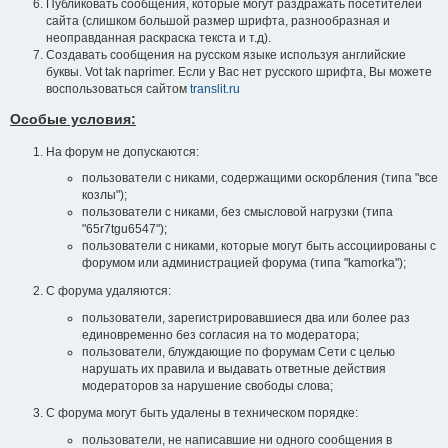
Публиковать сообщения, которые могут раздражать посетителей
сайта (слишком большой размер шрифта, разнообразная и
неоправданная раскраска текста и т.д).
Создавать сообщения на русском языке используя английские
буквы. Vot tak naprimer. Если у Вас нет русского шрифта, Вы можете
воспользоваться сайтом
translit.ru
Особые условия:
На форум не допускаются:
пользователи с никами, содержащими оскорбления (типа "все
козлы");
пользователи с никами, без смысловой нагрузки (типа
"65r7tgu6547");
пользователи с никами, которые могут быть ассоциированы с
форумом или администрацией форума (типа "kamorka");
С форума удаляются:
пользователи, зарегистрировавшиеся два или более раз
единовременно без согласия на то модератора;
пользователи, блуждающие по форумам Сети с целью
нарушать их правила и выдавать ответные действия
модераторов за нарушение свободы слова;
С форума могут быть удалены в техническом порядке:
пользователи, не написавшие ни одного сообщения в