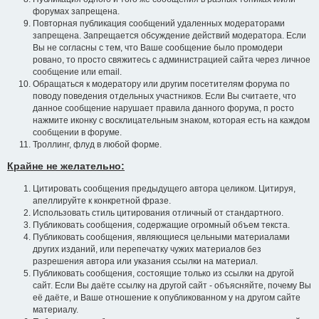
форумах запрещена.
Повторная публикация сообщений удаленных модераторами
запрещена. Запрещается обсуждение действий модератора. Если
Вы не согласны с тем, что Ваше сообщение было промодери
ровано, то просто свяжитесь с администрацией сайта через личное
сообщение или email.
Обращаться к модератору или другим посетителям форума по
поводу поведения отдельных участников. Если Вы считаете, что
данное сообщение нарушает правила данного форума, п росто
нажмите иконку с восклицательным знаком, которая есть на каждом
сообщении в форуме.
Троллинг, флуд в любой форме.
Крайне не желательно:
Цитировать сообщения предыдущего автора целиком. Цитируя,
апеллируйте к конкретной фразе.
Использовать стиль цитирования отличный от стандартного.
Публиковать сообщения, содержащие огромный объем текста.
Публиковать сообщения, являющиеся цельными материалами
других изданий, или перепечатку чужих материалов без
разрешения автора или указания ссылки на материал.
Публиковать сообщения, состоящие только из ссылки на другой
сайт. Если Вы даёте ссылку на другой сайт - объясняйте, почему Вы
её даёте, и Ваше отношение к опубликованном у на другом сайте
материалу.