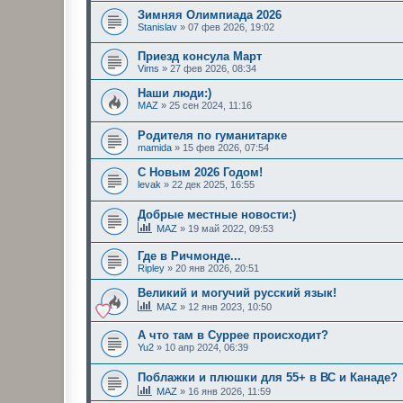
Зимняя Олимпиада 2026
Stanislav
»
07 фев 2026, 19:02
Приезд консула Март
Vims
»
27 фев 2026, 08:34
Наши люди:)
MAZ
»
25 сен 2024, 11:16
Родителя по гуманитарке
mamida
»
15 фев 2026, 07:54
С Новым 2026 Годом!
levak
»
22 дек 2025, 16:55
Добрые местные новости:)
MAZ
»
19 май 2022, 09:53
Где в Ричмонде...
Ripley
»
20 янв 2026, 20:51
Великий и могучий русский язык!
MAZ
»
12 янв 2023, 10:50
А что там в Суррее происходит?
Yu2
»
10 апр 2024, 06:39
Поблажки и плюшки для 55+ в ВС и Канаде?
MAZ
»
16 янв 2026, 11:59