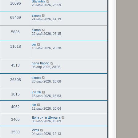
Stanislav
10096
26 май 2026, 23:59
simon
69469
24 май 2026, 14:19
simon
5836
22 май 2026, 07:15
pin
11618
16 май 2026, 20:38
папа Карло
4513
08 апр 2026, 20:03
simon
26308
26 мар 2026, 18:08
Int026
3615
15 мар 2026, 15:53
pin
4052
12 мар 2026, 20:04
Дочь л-та Шмидта
3405
08 мар 2026, 15:09
Vims
3530
04 мар 2026, 12:13