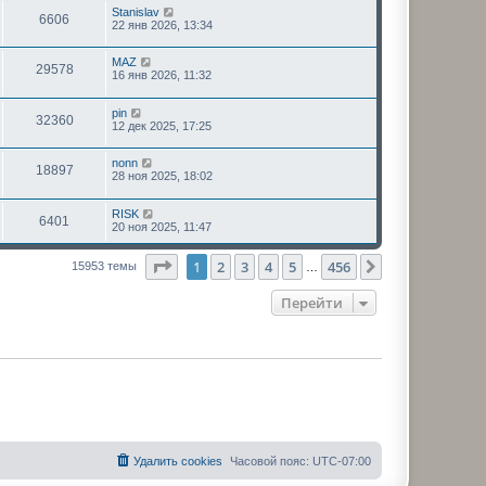
Stanislav
6606
22 янв 2026, 13:34
MAZ
29578
16 янв 2026, 11:32
pin
32360
12 дек 2025, 17:25
nonn
18897
28 ноя 2025, 18:02
RISK
6401
20 ноя 2025, 11:47
Страница
1
из
456
1
2
3
4
5
456
След.
15953 темы
…
Перейти
Удалить cookies
Часовой пояс:
UTC-07:00