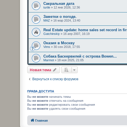
Сакральная дата
turtle
»
12 янв 2026, 12:36
Заметки о погоде.
MAZ
»
16 мар 2024, 13:40
Real Estate update: home sales set record in fir
Gatchinskiy
»
16 апр 2007, 16:19
Оказия в Москву
Vims
»
30 сен 2018, 17:55
Собака Баскервилей с острова Bowen...
Marmot
»
18 ноя 2025, 21:05
Новая тема
Вернуться к списку форумов
ПРАВА ДОСТУПА
Вы
не можете
начинать темы
Вы
не можете
отвечать на сообщения
Вы
не можете
редактировать свои сообщения
Вы
не можете
удалять свои сообщения
Главная