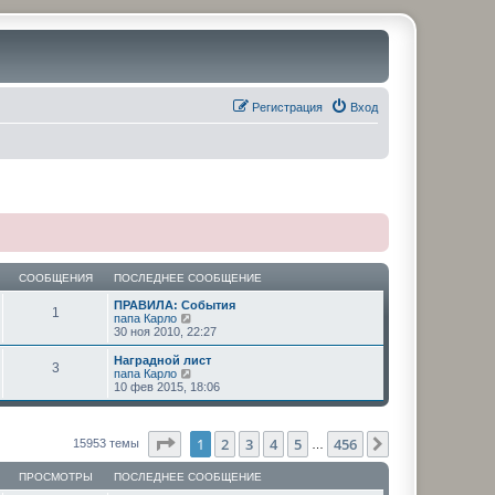
Регистрация
Вход
СООБЩЕНИЯ
ПОСЛЕДНЕЕ СООБЩЕНИЕ
ПРАВИЛА: События
1
П
папа Карло
е
30 ноя 2010, 22:27
р
е
Наградной лист
3
й
П
папа Карло
т
е
10 фев 2015, 18:06
и
р
к
е
п
й
о
т
Страница
1
из
456
1
2
3
4
5
456
След.
15953 темы
…
с
и
л
к
е
ПРОСМОТРЫ
ПОСЛЕДНЕЕ СООБЩЕНИЕ
п
д
о