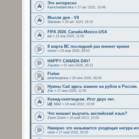
Это интересно
Kamchadalochka
»
17 авг 2022, 16:46
Мысля дня - VII
Stanislav
»
28 авг 2024, 18:15
FIFA 2026_Canada-Mexico-USA
pin
»
19 апр 2026, 11:00
8 марта ВС последний раз меняет время
simon
»
03 мар 2026, 08:53
HAPPY CANADA DAY!
Zayatss
»
01 июл 2026, 20:12
Fisher
peterburjenka
»
28 июн 2026, 08:09
Нужны Cad здесь взамен на рубли в России.
Zav
»
27 июн 2026, 11:59
Ковид-скептицизм. Итог двух лет.
MAZ
»
18 май 2022, 10:09
Что мешает выучить английский язык?
Zoom Zoom
»
16 май 2013, 16:00
Наверно это называется уходящая натура или
nonn
»
27 май 2026, 20:03