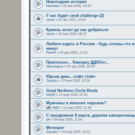
Новогодняя история
Stanislav
»
01 янв 2026, 18:20
У нас будет свой challenge (2)
simon
»
01 авг 2023, 10:24
Кремль хочет до нас добраться
simon
»
23 янв 2026, 08:22
Любите ездить в Россию - будь готовы что 
минут
PeterK
»
04 дек 2025, 12:10
Прикольно... Каморку ДДОСят...
папа Карло
»
04 апр 2026, 19:42
Юрьев день...софт стайл
Zayatss
»
23 янв 2026, 10:26
Great Northern Circle Route
Int026
»
14 мар 2026, 22:34
Мужчины в женских тюрьмах?
MAZ
»
12 мар 2026, 11:38
С праздником 8 марта, дорогие каморочниц
pin
»
08 мар 2026, 11:56
Метеорит
Zayatss
»
04 мар 2026, 10:12