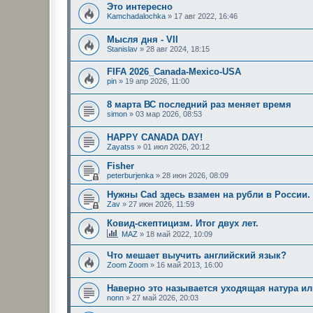
Это интересно
Kamchadalochka
»
17 авг 2022, 16:46
Мысля дня - VII
Stanislav
»
28 авг 2024, 18:15
FIFA 2026_Canada-Mexico-USA
pin
»
19 апр 2026, 11:00
8 марта ВС последний раз меняет время
simon
»
03 мар 2026, 08:53
HAPPY CANADA DAY!
Zayatss
»
01 июл 2026, 20:12
Fisher
peterburjenka
»
28 июн 2026, 08:09
Нужны Cad здесь взамен на рубли в России.
Zav
»
27 июн 2026, 11:59
Ковид-скептицизм. Итог двух лет.
MAZ
»
18 май 2022, 10:09
Что мешает выучить английский язык?
Zoom Zoom
»
16 май 2013, 16:00
Наверно это называется уходящая натура или
nonn
»
27 май 2026, 20:03