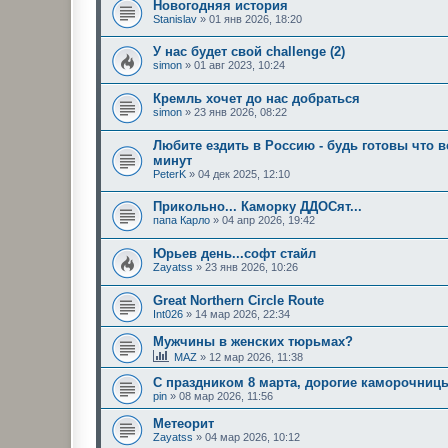
Новогодняя история
Stanislav
»
01 янв 2026, 18:20
У нас будет свой challenge (2)
simon
»
01 авг 2023, 10:24
Кремль хочет до нас добраться
simon
»
23 янв 2026, 08:22
Любите ездить в Россию - будь готовы что 
минут
PeterK
»
04 дек 2025, 12:10
Прикольно... Каморку ДДОСят...
папа Карло
»
04 апр 2026, 19:42
Юрьев день...софт стайл
Zayatss
»
23 янв 2026, 10:26
Great Northern Circle Route
Int026
»
14 мар 2026, 22:34
Мужчины в женских тюрьмах?
MAZ
»
12 мар 2026, 11:38
С праздником 8 марта, дорогие каморочниц
pin
»
08 мар 2026, 11:56
Метеорит
Zayatss
»
04 мар 2026, 10:12