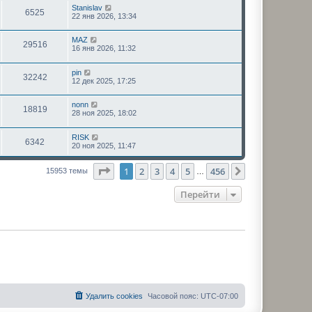
Stanislav
6525
22 янв 2026, 13:34
MAZ
29516
16 янв 2026, 11:32
pin
32242
12 дек 2025, 17:25
nonn
18819
28 ноя 2025, 18:02
RISK
6342
20 ноя 2025, 11:47
Страница
1
из
456
1
2
3
4
5
456
След.
15953 темы
…
Перейти
Удалить cookies
Часовой пояс:
UTC-07:00