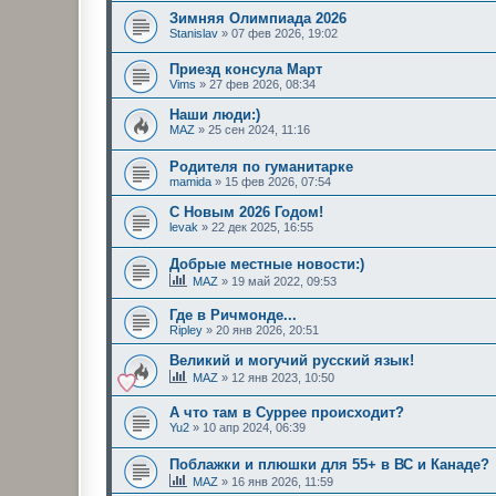
Зимняя Олимпиада 2026
Stanislav
»
07 фев 2026, 19:02
Приезд консула Март
Vims
»
27 фев 2026, 08:34
Наши люди:)
MAZ
»
25 сен 2024, 11:16
Родителя по гуманитарке
mamida
»
15 фев 2026, 07:54
С Новым 2026 Годом!
levak
»
22 дек 2025, 16:55
Добрые местные новости:)
MAZ
»
19 май 2022, 09:53
Где в Ричмонде...
Ripley
»
20 янв 2026, 20:51
Великий и могучий русский язык!
MAZ
»
12 янв 2023, 10:50
А что там в Суррее происходит?
Yu2
»
10 апр 2024, 06:39
Поблажки и плюшки для 55+ в ВС и Канаде?
MAZ
»
16 янв 2026, 11:59