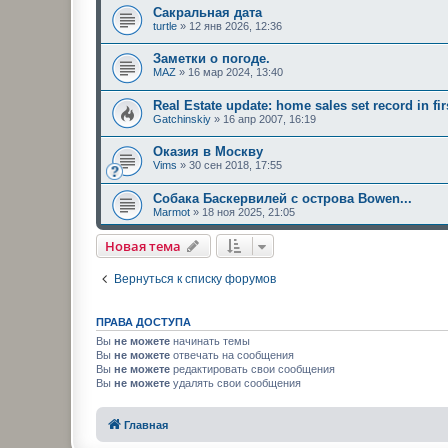
Сакральная дата
turtle
»
12 янв 2026, 12:36
Заметки о погоде.
MAZ
»
16 мар 2024, 13:40
Real Estate update: home sales set record in fir
Gatchinskiy
»
16 апр 2007, 16:19
Оказия в Москву
Vims
»
30 сен 2018, 17:55
Собака Баскервилей с острова Bowen...
Marmot
»
18 ноя 2025, 21:05
Новая тема
Вернуться к списку форумов
ПРАВА ДОСТУПА
Вы
не можете
начинать темы
Вы
не можете
отвечать на сообщения
Вы
не можете
редактировать свои сообщения
Вы
не можете
удалять свои сообщения
Главная