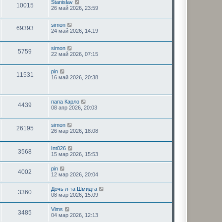
Stanislav
10015
26 май 2026, 23:59
simon
69393
24 май 2026, 14:19
simon
5759
22 май 2026, 07:15
pin
11531
16 май 2026, 20:38
папа Карло
4439
08 апр 2026, 20:03
simon
26195
26 мар 2026, 18:08
Int026
3568
15 мар 2026, 15:53
pin
4002
12 мар 2026, 20:04
Дочь л-та Шмидта
3360
08 мар 2026, 15:09
Vims
3485
04 мар 2026, 12:13