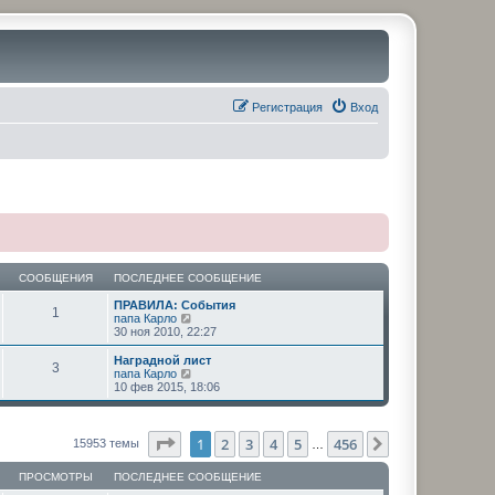
Регистрация
Вход
СООБЩЕНИЯ
ПОСЛЕДНЕЕ СООБЩЕНИЕ
ПРАВИЛА: События
1
П
папа Карло
е
30 ноя 2010, 22:27
р
е
Наградной лист
3
й
П
папа Карло
т
е
10 фев 2015, 18:06
и
р
к
е
п
й
о
т
Страница
1
из
456
1
2
3
4
5
456
След.
15953 темы
…
с
и
л
к
е
ПРОСМОТРЫ
ПОСЛЕДНЕЕ СООБЩЕНИЕ
п
д
о