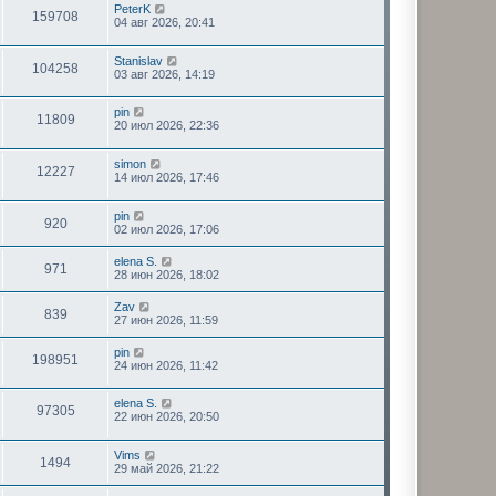
н
PeterK
с
159708
е
04 авг 2026, 20:41
л
м
е
у
д
Stanislav
с
н
104258
03 авг 2026, 14:19
о
е
о
м
б
у
pin
щ
с
11809
20 июл 2026, 22:36
е
о
н
о
и
б
simon
ю
щ
12227
14 июл 2026, 17:46
е
н
и
pin
920
ю
02 июл 2026, 17:06
elena S.
971
28 июн 2026, 18:02
Zav
839
27 июн 2026, 11:59
pin
198951
24 июн 2026, 11:42
elena S.
97305
22 июн 2026, 20:50
Vims
1494
29 май 2026, 21:22