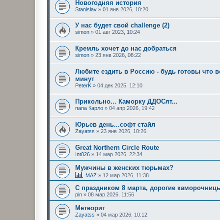
Новогодняя история
Stanislav
»
01 янв 2026, 18:20
У нас будет свой challenge (2)
simon
»
01 авг 2023, 10:24
Кремль хочет до нас добраться
simon
»
23 янв 2026, 08:22
Любите ездить в Россию - будь готовы что 
минут
PeterK
»
04 дек 2025, 12:10
Прикольно... Каморку ДДОСят...
папа Карло
»
04 апр 2026, 19:42
Юрьев день...софт стайл
Zayatss
»
23 янв 2026, 10:26
Great Northern Circle Route
Int026
»
14 мар 2026, 22:34
Мужчины в женских тюрьмах?
MAZ
»
12 мар 2026, 11:38
С праздником 8 марта, дорогие каморочниц
pin
»
08 мар 2026, 11:56
Метеорит
Zayatss
»
04 мар 2026, 10:12