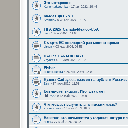
Это интересно
Kamchadalochka
»
17 авг 2022, 16:46
Мысля дня - VII
Stanislav
»
28 авг 2024, 18:15
FIFA 2026_Canada-Mexico-USA
pin
»
19 апр 2026, 11:00
8 марта ВС последний раз меняет время
simon
»
03 мар 2026, 08:53
HAPPY CANADA DAY!
Zayatss
»
01 июл 2026, 20:12
Fisher
peterburjenka
»
28 июн 2026, 08:09
Нужны Cad здесь взамен на рубли в России.
Zav
»
27 июн 2026, 11:59
Ковид-скептицизм. Итог двух лет.
MAZ
»
18 май 2022, 10:09
Что мешает выучить английский язык?
Zoom Zoom
»
16 май 2013, 16:00
Наверно это называется уходящая натура или
nonn
»
27 май 2026, 20:03