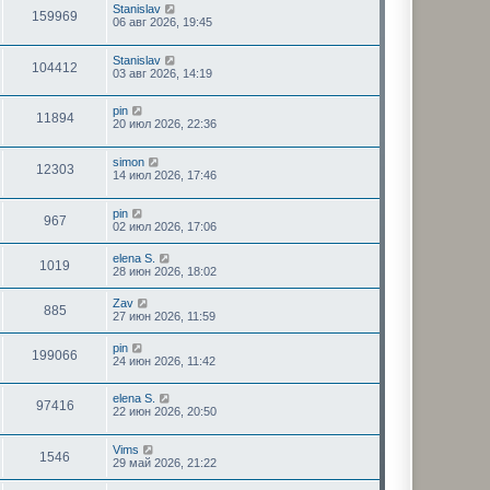
н
Stanislav
с
159969
е
06 авг 2026, 19:45
л
м
е
у
д
Stanislav
с
н
104412
03 авг 2026, 14:19
о
е
о
м
б
у
pin
щ
с
11894
20 июл 2026, 22:36
е
о
н
о
и
б
simon
ю
щ
12303
14 июл 2026, 17:46
е
н
и
pin
967
ю
02 июл 2026, 17:06
elena S.
1019
28 июн 2026, 18:02
Zav
885
27 июн 2026, 11:59
pin
199066
24 июн 2026, 11:42
elena S.
97416
22 июн 2026, 20:50
Vims
1546
29 май 2026, 21:22