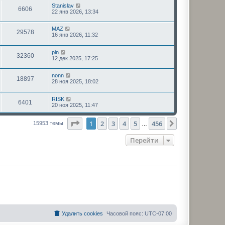
Stanislav
6606
22 янв 2026, 13:34
MAZ
29578
16 янв 2026, 11:32
pin
32360
12 дек 2025, 17:25
nonn
18897
28 ноя 2025, 18:02
RISK
6401
20 ноя 2025, 11:47
Страница
1
из
456
1
2
3
4
5
456
След.
15953 темы
…
Перейти
Удалить cookies
Часовой пояс:
UTC-07:00