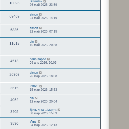
Stanislav
10096
26 май 2026, 23:59
simon
69469
24 май 2026, 14:19
simon
5835
22 май 2026, 07:15
pin
11618
16 май 2026, 20:38
папа Карло
4513
08 апр 2026, 20:03
simon
26308
26 мар 2026, 18:08
Int026
3615
15 мар 2026, 15:53
pin
4052
12 мар 2026, 20:04
Дочь л-та Шмидта
3405
08 мар 2026, 15:09
Vims
3530
04 мар 2026, 12:13