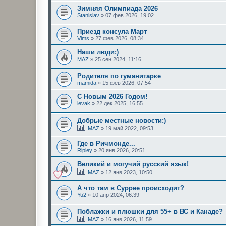
Зимняя Олимпиада 2026
Stanislav
»
07 фев 2026, 19:02
Приезд консула Март
Vims
»
27 фев 2026, 08:34
Наши люди:)
MAZ
»
25 сен 2024, 11:16
Родителя по гуманитарке
mamida
»
15 фев 2026, 07:54
С Новым 2026 Годом!
levak
»
22 дек 2025, 16:55
Добрые местные новости:)
MAZ
»
19 май 2022, 09:53
Где в Ричмонде...
Ripley
»
20 янв 2026, 20:51
Великий и могучий русский язык!
MAZ
»
12 янв 2023, 10:50
А что там в Суррее происходит?
Yu2
»
10 апр 2024, 06:39
Поблажки и плюшки для 55+ в ВС и Канаде?
MAZ
»
16 янв 2026, 11:59