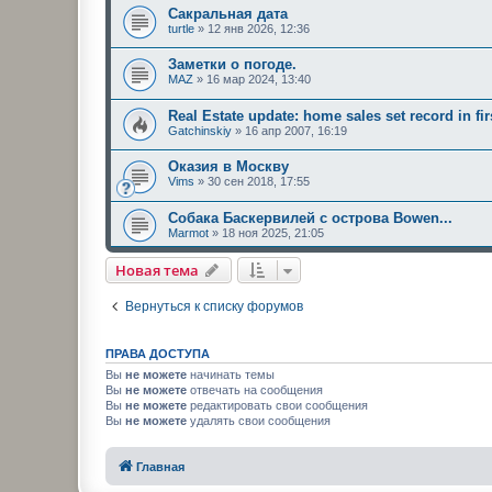
Сакральная дата
turtle
»
12 янв 2026, 12:36
Заметки о погоде.
MAZ
»
16 мар 2024, 13:40
Real Estate update: home sales set record in fir
Gatchinskiy
»
16 апр 2007, 16:19
Оказия в Москву
Vims
»
30 сен 2018, 17:55
Собака Баскервилей с острова Bowen...
Marmot
»
18 ноя 2025, 21:05
Новая тема
Вернуться к списку форумов
ПРАВА ДОСТУПА
Вы
не можете
начинать темы
Вы
не можете
отвечать на сообщения
Вы
не можете
редактировать свои сообщения
Вы
не можете
удалять свои сообщения
Главная