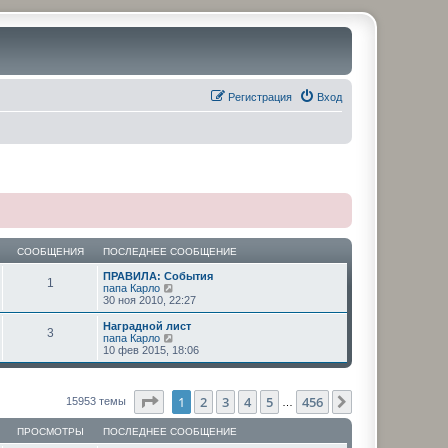
Регистрация
Вход
СООБЩЕНИЯ
ПОСЛЕДНЕЕ СООБЩЕНИЕ
ПРАВИЛА: События
1
П
папа Карло
е
30 ноя 2010, 22:27
р
е
Наградной лист
3
й
П
папа Карло
т
е
10 фев 2015, 18:06
и
р
к
е
п
й
о
т
Страница
1
из
456
1
2
3
4
5
456
След.
15953 темы
…
с
и
л
к
е
ПРОСМОТРЫ
ПОСЛЕДНЕЕ СООБЩЕНИЕ
п
д
о