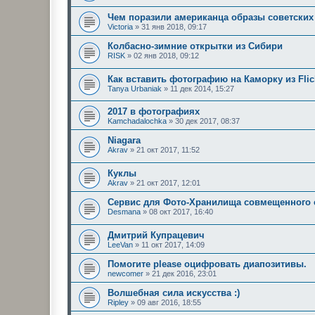
Чем поразили американца образы советских
Victoria
»
31 янв 2018, 09:17
Колбасно-зимние открытки из Сибири
RISK
»
02 янв 2018, 09:12
Как вставить фотографию на Каморку из Flic
Tanya Urbaniak
»
11 дек 2014, 15:27
2017 в фотографиях
Kamchadalochka
»
30 дек 2017, 08:37
Niagara
Akrav
»
21 окт 2017, 11:52
Куклы
Akrav
»
21 окт 2017, 12:01
Сервис для Фото-Хранилища совмещенного 
Desmana
»
08 окт 2017, 16:40
Дмитрий Купрацевич
LeeVan
»
11 окт 2017, 14:09
Помогите please оцифровать диапозитивы.
newcomer
»
21 дек 2016, 23:01
Волшебная сила искусства :)
Ripley
»
09 авг 2016, 18:55