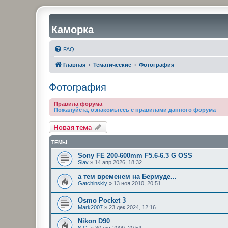
Каморка
FAQ
Главная
Тематические
Фотография
Фотография
Правила форума
Пожалуйста, ознакомьтесь с правилами данного форума
Новая тема
ТЕМЫ
Sony FE 200-600mm F5.6-6.3 G OSS
Slav
»
14 апр 2026, 18:32
а тем временем на Бермуде...
Gatchinskiy
»
13 ноя 2010, 20:51
Osmo Pocket 3
Mark2007
»
23 дек 2024, 12:16
Nikon D90
S.G.
»
30 окт 2009, 20:54