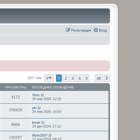
Регистрация
Вход
Страница
1
из
40
1
2
3
4
5
40
След.
1377 тем
…
ПРОСМОТРЫ
ПОСЛЕДНЕЕ СООБЩЕНИЕ
Vims
4172
16 апр 2026, 12:39
pin
238426
24 янв 2025, 14:50
levak
9966
24 дек 2024, 17:12
Mark2007
130197
17 ноя 2024, 09:18