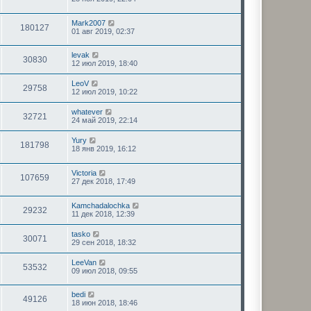
Mark2007
180127
01 авг 2019, 02:37
levak
30830
12 июл 2019, 18:40
LeoV
29758
12 июл 2019, 10:22
whatever
32721
24 май 2019, 22:14
Yury
181798
18 янв 2019, 16:12
Victoria
107659
27 дек 2018, 17:49
Kamchadalochka
29232
11 дек 2018, 12:39
tasko
30071
29 сен 2018, 18:32
LeeVan
53532
09 июл 2018, 09:55
bedi
49126
18 июн 2018, 18:46