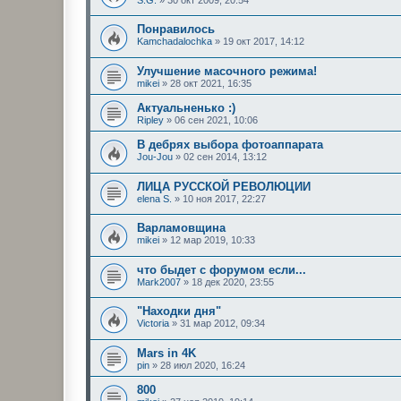
Понравилось
Kamchadalochka
»
19 окт 2017, 14:12
Улучшение масочного режима!
mikei
»
28 окт 2021, 16:35
Актуальненько :)
Ripley
»
06 сен 2021, 10:06
В дебрях выбора фотоаппарата
Jou-Jou
»
02 сен 2014, 13:12
ЛИЦА РУССКОЙ РЕВОЛЮЦИИ
elena S.
»
10 ноя 2017, 22:27
Варламовщина
mikei
»
12 мар 2019, 10:33
что быдет с форумом если...
Mark2007
»
18 дек 2020, 23:55
"Находки дня"
Victoria
»
31 мар 2012, 09:34
Mars in 4K
pin
»
28 июл 2020, 16:24
800