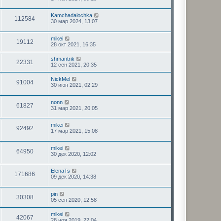
Kamchadalochka
112584
30 мар 2024, 13:07
mikei
19112
28 окт 2021, 16:35
shmantrik
22331
12 сен 2021, 20:35
NickMel
91004
30 июн 2021, 02:29
nonn
61827
31 мар 2021, 20:05
mikei
92492
17 мар 2021, 15:08
mikei
64950
30 дек 2020, 12:02
ElenaTs
171686
09 дек 2020, 14:38
pin
30308
05 сен 2020, 12:58
mikei
42067
28 ноя 2019, 22:04