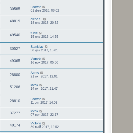
LeeVan
30585
01 фев 2018, 08:02
elena S.
48819
18 янв 2018, 20:32
turtle
49540
15 янв 2018, 14:55
Stanislav
30527
30 дек 2017, 15:01
Victoria
49365
16 ноя 2017, 05:50
Akrav
28800
21 окт 2017, 12:01
levak
51206
14 окт 2017, 21:47
LeeVan
28810
11 окт 2017, 14:09
levak
37277
07 сен 2017, 22:17
Victoria
40174
30 май 2017, 12:52