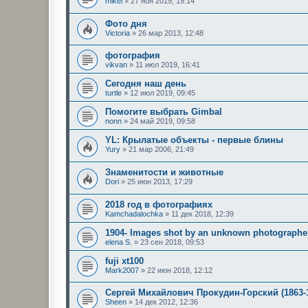
mikei
»
27 ноя 2019, 19:14
Фото дня
Victoria
»
26 мар 2013, 12:48
фотография
vikvan
»
11 июл 2019, 16:41
Сегодня наш день
turtle
»
12 июл 2019, 09:45
Помогите выбрать Gimbal
nonn
»
24 май 2019, 09:58
YL: Крылатые объекты - первые блины
Yury
»
21 мар 2006, 21:49
Знаменитости и животные
Dori
»
25 июн 2013, 17:29
2018 год в фотографиях
Kamchadalochka
»
11 дек 2018, 12:39
1904- Images shot by an unknown photographer
elena S.
»
23 сен 2018, 09:53
fuji xt100
Mark2007
»
22 июн 2018, 12:12
Сергей Михайлович Прокудин-Горский (1863-
Sheen
»
14 дек 2012, 12:36