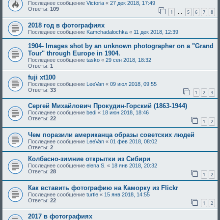
Последнее сообщение
Victoria
«
27 дек 2018, 17:49
Ответы:
109
1
5
6
7
8
…
2018 год в фотографиях
Последнее сообщение
Kamchadalochka
«
11 дек 2018, 12:39
1904- Images shot by an unknown photographer on a "Grand
Tour" through Europe in 1904.
Последнее сообщение
tasko
«
29 сен 2018, 18:32
Ответы:
1
fuji xt100
Последнее сообщение
LeeVan
«
09 июл 2018, 09:55
Ответы:
33
1
2
3
Сергей Михайлович Прокудин-Горский (1863-1944)
Последнее сообщение
bedi
«
18 июн 2018, 18:46
Ответы:
22
1
2
Чем поразили американца образы советских людей
Последнее сообщение
LeeVan
«
01 фев 2018, 08:02
Ответы:
2
Колбасно-зимние открытки из Сибири
Последнее сообщение
elena S.
«
18 янв 2018, 20:32
Ответы:
28
1
2
Как вставить фотографию на Каморку из Flickr
Последнее сообщение
turtle
«
15 янв 2018, 14:55
Ответы:
22
1
2
2017 в фотографиях