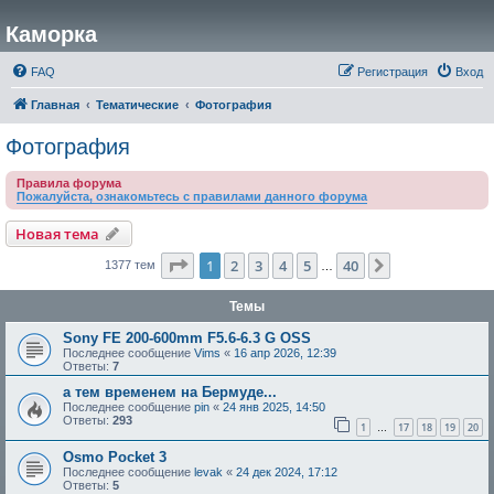
Каморка
FAQ
Регистрация
Вход
Главная
Тематические
Фотография
Фотография
Правила форума
Пожалуйста, ознакомьтесь с правилами данного форума
Новая тема
Страница
1
из
40
1
2
3
4
5
40
След.
1377 тем
…
Темы
Sony FE 200-600mm F5.6-6.3 G OSS
Последнее сообщение
Vims
«
16 апр 2026, 12:39
Ответы:
7
а тем временем на Бермуде...
Последнее сообщение
pin
«
24 янв 2025, 14:50
Ответы:
293
1
17
18
19
20
…
Osmo Pocket 3
Последнее сообщение
levak
«
24 дек 2024, 17:12
Ответы:
5