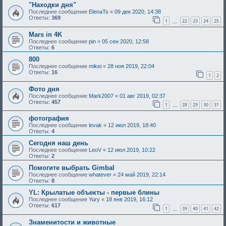
"Находки дня"
Последнее сообщение
ElenaTs
«
09 дек 2020, 14:38
Ответы:
369
1
22
23
24
25
…
Mars in 4K
Последнее сообщение
pin
«
05 сен 2020, 12:58
Ответы:
6
800
Последнее сообщение
mikei
«
28 ноя 2019, 22:04
Ответы:
16
1
2
Фото дня
Последнее сообщение
Mark2007
«
01 авг 2019, 02:37
Ответы:
457
1
28
29
30
31
…
фотография
Последнее сообщение
levak
«
12 июл 2019, 18:40
Ответы:
4
Сегодня наш день
Последнее сообщение
LeoV
«
12 июл 2019, 10:22
Ответы:
2
Помогите выбрать Gimbal
Последнее сообщение
whatever
«
24 май 2019, 22:14
Ответы:
8
YL: Крылатые объекты - первые блины
Последнее сообщение
Yury
«
18 янв 2019, 16:12
Ответы:
617
1
39
40
41
42
…
Знаменитости и животные