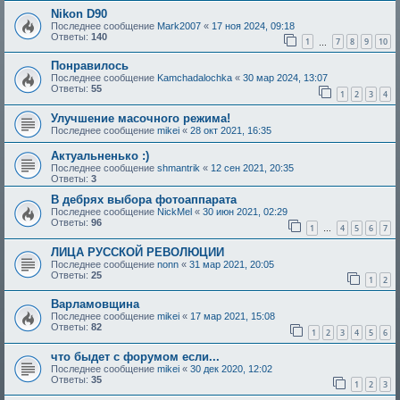
Nikon D90
Последнее сообщение
Mark2007
«
17 ноя 2024, 09:18
Ответы:
140
1
7
8
9
10
…
Понравилось
Последнее сообщение
Kamchadalochka
«
30 мар 2024, 13:07
Ответы:
55
1
2
3
4
Улучшение масочного режима!
Последнее сообщение
mikei
«
28 окт 2021, 16:35
Актуальненько :)
Последнее сообщение
shmantrik
«
12 сен 2021, 20:35
Ответы:
3
В дебрях выбора фотоаппарата
Последнее сообщение
NickMel
«
30 июн 2021, 02:29
Ответы:
96
1
4
5
6
7
…
ЛИЦА РУССКОЙ РЕВОЛЮЦИИ
Последнее сообщение
nonn
«
31 мар 2021, 20:05
Ответы:
25
1
2
Варламовщина
Последнее сообщение
mikei
«
17 мар 2021, 15:08
Ответы:
82
1
2
3
4
5
6
что быдет с форумом если...
Последнее сообщение
mikei
«
30 дек 2020, 12:02
Ответы:
35
1
2
3