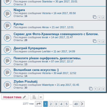
Последнее сообщение
Stanislav
«
30 дек 2017, 15:01
Ответы:
3
Niagara
Последнее сообщение
Victoria
«
16 ноя 2017, 05:50
Ответы:
16
1
2
Куклы
Последнее сообщение
Akrav
«
21 окт 2017, 12:01
Сервис для Фото-Хранилища совмещенного с Блогом.
Последнее сообщение
levak
«
14 окт 2017, 21:47
Ответы:
28
1
2
Дмитрий Купрацевич
Последнее сообщение
LeeVan
«
11 окт 2017, 14:09
Помогите please оцифровать диапозитивы.
Последнее сообщение
levak
«
07 сен 2017, 22:17
Ответы:
13
Волшебная сила искусства :)
Последнее сообщение
Victoria
«
30 май 2017, 12:52
Ответы:
14
Zlyden Pisukatij
Последнее сообщение
Waterbyte
«
21 апр 2017, 01:45
Ответы:
30
1
2
3
Новая тема
Страница
1
из
40
1
2
3
4
5
40
След.
1377 тем
…