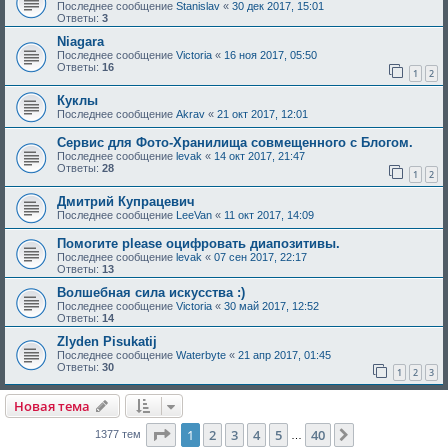
Последнее сообщение
Stanislav
«
30 дек 2017, 15:01
Ответы:
3
Niagara
Последнее сообщение
Victoria
«
16 ноя 2017, 05:50
Ответы:
16
1
2
Куклы
Последнее сообщение
Akrav
«
21 окт 2017, 12:01
Сервис для Фото-Хранилища совмещенного с Блогом.
Последнее сообщение
levak
«
14 окт 2017, 21:47
Ответы:
28
1
2
Дмитрий Купрацевич
Последнее сообщение
LeeVan
«
11 окт 2017, 14:09
Помогите please оцифровать диапозитивы.
Последнее сообщение
levak
«
07 сен 2017, 22:17
Ответы:
13
Волшебная сила искусства :)
Последнее сообщение
Victoria
«
30 май 2017, 12:52
Ответы:
14
Zlyden Pisukatij
Последнее сообщение
Waterbyte
«
21 апр 2017, 01:45
Ответы:
30
1
2
3
Новая тема
Страница
1
из
40
1
2
3
4
5
40
След.
1377 тем
…