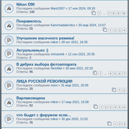
Nikon D90
Последнее сообщение
Mark2007
«
17 ноя 2024, 09:18
Ответы:
140
1
7
8
9
10
…
Понравилось
Последнее сообщение
Kamchadalochka
«
30 мар 2024, 13:07
Ответы:
55
1
2
3
4
Улучшение масочного режима!
Последнее сообщение
mikei
«
28 окт 2021, 16:35
Актуальненько :)
Последнее сообщение
shmantrik
«
12 сен 2021, 20:35
Ответы:
3
В дебрях выбора фотоаппарата
Последнее сообщение
NickMel
«
30 июн 2021, 02:29
Ответы:
96
1
4
5
6
7
…
ЛИЦА РУССКОЙ РЕВОЛЮЦИИ
Последнее сообщение
nonn
«
31 мар 2021, 20:05
Ответы:
25
1
2
Варламовщина
Последнее сообщение
mikei
«
17 мар 2021, 15:08
Ответы:
82
1
2
3
4
5
6
что быдет с форумом если...
Последнее сообщение
mikei
«
30 дек 2020, 12:02
Ответы:
35
1
2
3