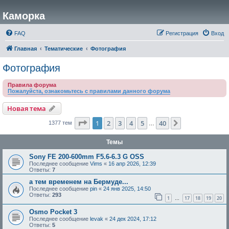
Каморка
FAQ
Регистрация
Вход
Главная
Тематические
Фотография
Фотография
Правила форума
Пожалуйста, ознакомьтесь с правилами данного форума
Новая тема
Страница
1
из
40
1
2
3
4
5
40
След.
1377 тем
…
Темы
Sony FE 200-600mm F5.6-6.3 G OSS
Последнее сообщение
Vims
«
16 апр 2026, 12:39
Ответы:
7
а тем временем на Бермуде...
Последнее сообщение
pin
«
24 янв 2025, 14:50
Ответы:
293
1
17
18
19
20
…
Osmo Pocket 3
Последнее сообщение
levak
«
24 дек 2024, 17:12
Ответы:
5