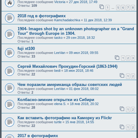
Последнее сообщение
Victoria
«
27 дек 2018, 17:49
Ответы:
109
1
5
6
7
8
…
2018 год в фотографиях
Последнее сообщение
Kamchadalochka
«
11 дек 2018, 12:39
1904- Images shot by an unknown photographer on a "Grand
Tour" through Europe in 1904.
Последнее сообщение
tasko
«
29 сен 2018, 18:32
Ответы:
1
fuji xt100
Последнее сообщение
LeeVan
«
09 июл 2018, 09:55
Ответы:
33
1
2
3
Сергей Михайлович Прокудин-Горский (1863-1944)
Последнее сообщение
bedi
«
18 июн 2018, 18:46
Ответы:
22
1
2
Чем поразили американца образы советских людей
Последнее сообщение
LeeVan
«
01 фев 2018, 08:02
Ответы:
2
Колбасно-зимние открытки из Сибири
Последнее сообщение
elena S.
«
18 янв 2018, 20:32
Ответы:
28
1
2
Как вставить фотографию на Каморку из Flickr
Последнее сообщение
turtle
«
15 янв 2018, 14:55
Ответы:
22
1
2
2017 в фотографиях