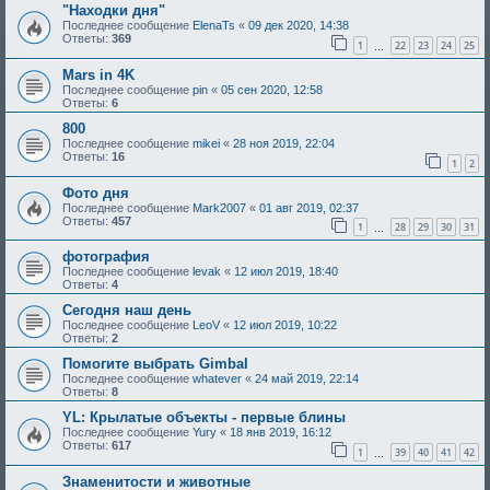
"Находки дня"
Последнее сообщение
ElenaTs
«
09 дек 2020, 14:38
Ответы:
369
1
22
23
24
25
…
Mars in 4K
Последнее сообщение
pin
«
05 сен 2020, 12:58
Ответы:
6
800
Последнее сообщение
mikei
«
28 ноя 2019, 22:04
Ответы:
16
1
2
Фото дня
Последнее сообщение
Mark2007
«
01 авг 2019, 02:37
Ответы:
457
1
28
29
30
31
…
фотография
Последнее сообщение
levak
«
12 июл 2019, 18:40
Ответы:
4
Сегодня наш день
Последнее сообщение
LeoV
«
12 июл 2019, 10:22
Ответы:
2
Помогите выбрать Gimbal
Последнее сообщение
whatever
«
24 май 2019, 22:14
Ответы:
8
YL: Крылатые объекты - первые блины
Последнее сообщение
Yury
«
18 янв 2019, 16:12
Ответы:
617
1
39
40
41
42
…
Знаменитости и животные