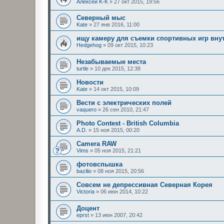
Алексей K-K
»
27 окт 2015, 19:56
Северный мыс
Kate
»
27 янв 2016, 11:00
ищу камеру для съемки спортивных игр вн
Hedgehog
»
09 окт 2015, 10:23
Незабываемые места
turtle
»
10 дек 2015, 12:38
Новости
Kate
»
14 окт 2015, 10:09
Вести с электрических полей
vaquero
»
26 сен 2010, 21:47
Photo Contest - British Columbia
A.D.
»
15 ноя 2015, 00:20
Camera RAW
Vims
»
05 ноя 2015, 21:21
фотовспышка
bazilio
»
08 ноя 2015, 20:56
Совсем не депрессивная Северная Корея
Victoria
»
06 июн 2014, 10:22
Доцент
eprst
»
13 июн 2007, 20:42