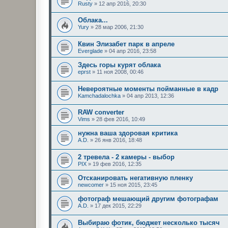
Rusty
»
12 апр 2016, 20:30
Облака...
Yury
»
28 мар 2006, 21:30
Квин Элизабет парк в апреле
Everglade
»
04 апр 2016, 23:58
Здесь горы курят облака
eprst
»
11 ноя 2008, 00:46
Невероятные моменты пойманные в кадр
Kamchadalochka
»
04 апр 2013, 12:36
RAW converter
Vims
»
28 фев 2016, 10:49
нужна ваша здоровая критика
A.D.
»
26 янв 2016, 18:48
2 тревела - 2 камеры - выбор
PIX
»
19 фев 2016, 12:35
Отсканировать негативную пленку
newcomer
»
15 ноя 2015, 23:45
фотограф мешающий другим фотографам
A.D.
»
17 дек 2015, 22:29
Выбираю фотик, бюджет несколько тысяч