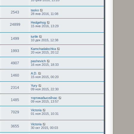
tasko
2543
28 янв 2016, 11:08
Hedgehog
24899
15 янв 2016, 13:29
turtle
1499
10 дек 2015, 12:38
Kamchadalochka
1993
20 ноя 2015, 20:12
pashevich
4907
16 ноя 2015, 18:33
A.D.
1460
15 ноя 2015, 00:20
Yury
2314
09 ноя 2015, 22:30
тортикабысейчас
1485
09 ноя 2015, 13:57
Victoria
7029
01 ноя 2015, 10:31
Victoria
3655
30 окт 2015, 00:03