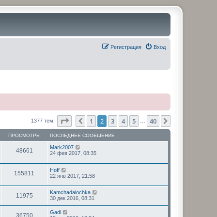
Регистрация
Вход
Страница
2
из
40
1
2
3
4
5
40
Пред.
След.
1377 тем
…
ПРОСМОТРЫ
ПОСЛЕДНЕЕ СООБЩЕНИЕ
Mark2007
48661
24 фев 2017, 08:35
Hoff
155811
22 янв 2017, 21:58
Kamchadalochka
11975
30 дек 2016, 08:31
Gadi
36750