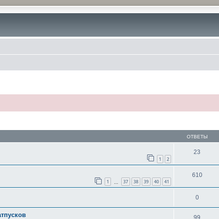
ОТВЕТЫ
23
1
2
610
1
37
38
39
40
41
…
0
атпусков
99