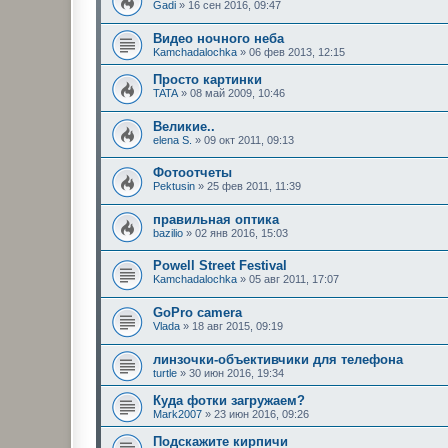
Gadi
»
16 сен 2016, 09:47
Видео ночного неба
Kamchadalochka
»
06 фев 2013, 12:15
Просто картинки
TATA
»
08 май 2009, 10:46
Великие..
elena S.
»
09 окт 2011, 09:13
Фотоотчеты
Pektusin
»
25 фев 2011, 11:39
правильная оптика
bazilio
»
02 янв 2016, 15:03
Powell Street Festival
Kamchadalochka
»
05 авг 2011, 17:07
GoPro camera
Vlada
»
18 авг 2015, 09:19
линзочки-объективчики для телефона
turtle
»
30 июн 2016, 19:34
Куда фотки загружаем?
Mark2007
»
23 июн 2016, 09:26
Подскажите кирпичи