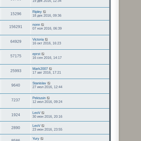
19 дек 2016, 12:34
Ripley
15296
18 дек 2016, 09:36
nonn
156291
07 ноя 2016, 06:39
Victoria
64929
16 окт 2016, 16:23
eprst
57175
16 сен 2016, 14:17
Mark2007
25993
17 авг 2016, 17:21
Stanislav
9640
27 июл 2016, 12:44
Pektusin
7237
12 июл 2016, 09:24
LeoV
1924
30 июн 2016, 20:16
LeoV
2890
23 июн 2016, 23:55
Yury
9586