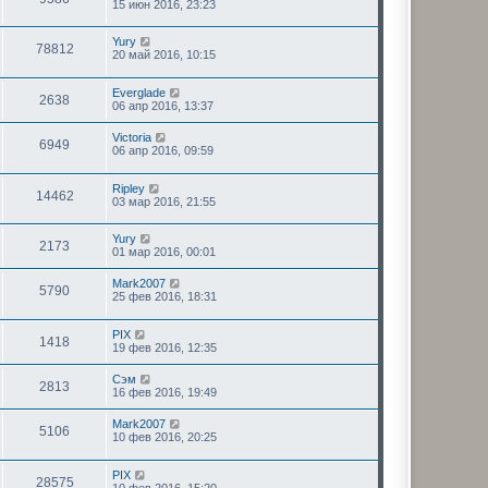
15 июн 2016, 23:23
Yury
78812
20 май 2016, 10:15
Everglade
2638
06 апр 2016, 13:37
Victoria
6949
06 апр 2016, 09:59
Ripley
14462
03 мар 2016, 21:55
Yury
2173
01 мар 2016, 00:01
Mark2007
5790
25 фев 2016, 18:31
PIX
1418
19 фев 2016, 12:35
Сэм
2813
16 фев 2016, 19:49
Mark2007
5106
10 фев 2016, 20:25
PIX
28575
10 фев 2016, 15:20