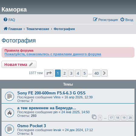
Каморка
FAQ
Регистрация
Вход
Главная
Тематические
Фотография
Фотография
Правила форума
Пожалуйста, ознакомьтесь с правилами данного форума
Новая тема
Страница
1
из
40
1
2
3
4
5
40
След.
1377 тем
…
Темы
Sony FE 200-600mm F5.6-6.3 G OSS
Последнее сообщение
Vims
«
16 апр 2026, 12:39
Ответы:
7
а тем временем на Бермуде...
Последнее сообщение
pin
«
24 янв 2025, 14:50
Ответы:
293
1
17
18
19
20
…
Osmo Pocket 3
Последнее сообщение
levak
«
24 дек 2024, 17:12
Ответы:
5