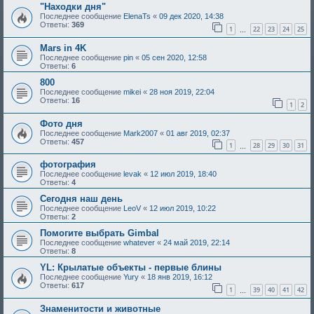
"Находки дня"
Последнее сообщение
ElenaTs
«
09 дек 2020, 14:38
Ответы:
369
1
22
23
24
25
…
Mars in 4K
Последнее сообщение
pin
«
05 сен 2020, 12:58
Ответы:
6
800
Последнее сообщение
mikei
«
28 ноя 2019, 22:04
Ответы:
16
1
2
Фото дня
Последнее сообщение
Mark2007
«
01 авг 2019, 02:37
Ответы:
457
1
28
29
30
31
…
фотография
Последнее сообщение
levak
«
12 июл 2019, 18:40
Ответы:
4
Сегодня наш день
Последнее сообщение
LeoV
«
12 июл 2019, 10:22
Ответы:
2
Помогите выбрать Gimbal
Последнее сообщение
whatever
«
24 май 2019, 22:14
Ответы:
8
YL: Крылатые объекты - первые блины
Последнее сообщение
Yury
«
18 янв 2019, 16:12
Ответы:
617
1
39
40
41
42
…
Знаменитости и животные