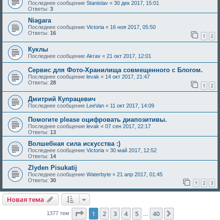
Последнее сообщение
Stanislav
«
30 дек 2017, 15:01
Ответы:
3
Niagara
Последнее сообщение
Victoria
«
16 ноя 2017, 05:50
Ответы:
16
1
2
Куклы
Последнее сообщение
Akrav
«
21 окт 2017, 12:01
Сервис для Фото-Хранилища совмещенного с Блогом.
Последнее сообщение
levak
«
14 окт 2017, 21:47
Ответы:
28
1
2
Дмитрий Купрацевич
Последнее сообщение
LeeVan
«
11 окт 2017, 14:09
Помогите please оцифровать диапозитивы.
Последнее сообщение
levak
«
07 сен 2017, 22:17
Ответы:
13
Волшебная сила искусства :)
Последнее сообщение
Victoria
«
30 май 2017, 12:52
Ответы:
14
Zlyden Pisukatij
Последнее сообщение
Waterbyte
«
21 апр 2017, 01:45
Ответы:
30
1
2
3
Новая тема
Страница
1
из
40
1
2
3
4
5
40
След.
1377 тем
…