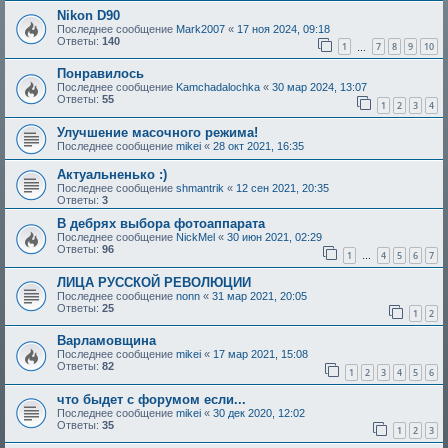
Nikon D90
Последнее сообщение
Mark2007
«
17 ноя 2024, 09:18
Ответы:
140
1
7
8
9
10
…
Понравилось
Последнее сообщение
Kamchadalochka
«
30 мар 2024, 13:07
Ответы:
55
1
2
3
4
Улучшение масочного режима!
Последнее сообщение
mikei
«
28 окт 2021, 16:35
Актуальненько :)
Последнее сообщение
shmantrik
«
12 сен 2021, 20:35
Ответы:
3
В дебрях выбора фотоаппарата
Последнее сообщение
NickMel
«
30 июн 2021, 02:29
Ответы:
96
1
4
5
6
7
…
ЛИЦА РУССКОЙ РЕВОЛЮЦИИ
Последнее сообщение
nonn
«
31 мар 2021, 20:05
Ответы:
25
1
2
Варламовщина
Последнее сообщение
mikei
«
17 мар 2021, 15:08
Ответы:
82
1
2
3
4
5
6
что быдет с форумом если...
Последнее сообщение
mikei
«
30 дек 2020, 12:02
Ответы:
35
1
2
3