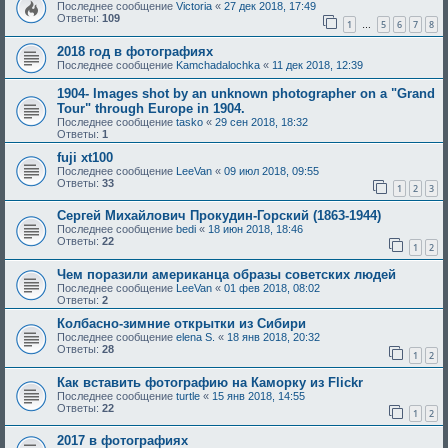
Последнее сообщение
Victoria
«
27 дек 2018, 17:49
Ответы:
109
1
5
6
7
8
…
2018 год в фотографиях
Последнее сообщение
Kamchadalochka
«
11 дек 2018, 12:39
1904- Images shot by an unknown photographer on a "Grand
Tour" through Europe in 1904.
Последнее сообщение
tasko
«
29 сен 2018, 18:32
Ответы:
1
fuji xt100
Последнее сообщение
LeeVan
«
09 июл 2018, 09:55
Ответы:
33
1
2
3
Сергей Михайлович Прокудин-Горский (1863-1944)
Последнее сообщение
bedi
«
18 июн 2018, 18:46
Ответы:
22
1
2
Чем поразили американца образы советских людей
Последнее сообщение
LeeVan
«
01 фев 2018, 08:02
Ответы:
2
Колбасно-зимние открытки из Сибири
Последнее сообщение
elena S.
«
18 янв 2018, 20:32
Ответы:
28
1
2
Как вставить фотографию на Каморку из Flickr
Последнее сообщение
turtle
«
15 янв 2018, 14:55
Ответы:
22
1
2
2017 в фотографиях