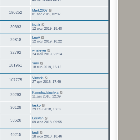
Mark2007
180252
01 авг 2019, 02:37
levak
30893
12 июл 2019, 18:40
LeoV
29818
12 июл 2019, 10:22
whatever
32792
24 май 2019, 22:14
Yury
181961
18 янв 2019, 16:12
Victoria
107775
27 дек 2018, 17:49
Kamchadalochka
29293
11 дек 2018, 12:39
tasko
30129
29 сен 2018, 18:32
LeeVan
53628
09 июл 2018, 09:55
bedi
49215
18 июн 2018, 18:46