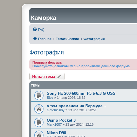
Каморка
FAQ
Главная
Тематические
Фотография
Фотография
Правила форума
Пожалуйста, ознакомьтесь с правилами данного форума
Новая тема
ТЕМЫ
Sony FE 200-600mm F5.6-6.3 G OSS
Slav
»
14 апр 2026, 18:32
а тем временем на Бермуде...
Gatchinskiy
»
13 ноя 2010, 20:51
Osmo Pocket 3
Mark2007
»
23 дек 2024, 12:16
Nikon D90
S.G.
»
30 окт 2009, 20:54