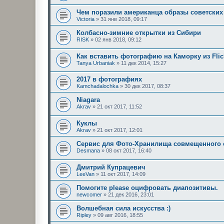
Чем поразили американца образы советских
Victoria
»
31 янв 2018, 09:17
Колбасно-зимние открытки из Сибири
RISK
»
02 янв 2018, 09:12
Как вставить фотографию на Каморку из Flic
Tanya Urbaniak
»
11 дек 2014, 15:27
2017 в фотографиях
Kamchadalochka
»
30 дек 2017, 08:37
Niagara
Akrav
»
21 окт 2017, 11:52
Куклы
Akrav
»
21 окт 2017, 12:01
Сервис для Фото-Хранилища совмещенного 
Desmana
»
08 окт 2017, 16:40
Дмитрий Купрацевич
LeeVan
»
11 окт 2017, 14:09
Помогите please оцифровать диапозитивы.
newcomer
»
21 дек 2016, 23:01
Волшебная сила искусства :)
Ripley
»
09 авг 2016, 18:55