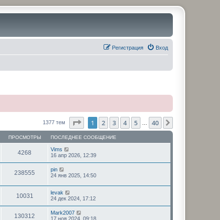
Регистрация
Вход
Страница
1
из
40
1
2
3
4
5
40
След.
1377 тем
…
ПРОСМОТРЫ
ПОСЛЕДНЕЕ СООБЩЕНИЕ
Vims
4268
16 апр 2026, 12:39
pin
238555
24 янв 2025, 14:50
levak
10031
24 дек 2024, 17:12
Mark2007
130312
17 ноя 2024, 09:18