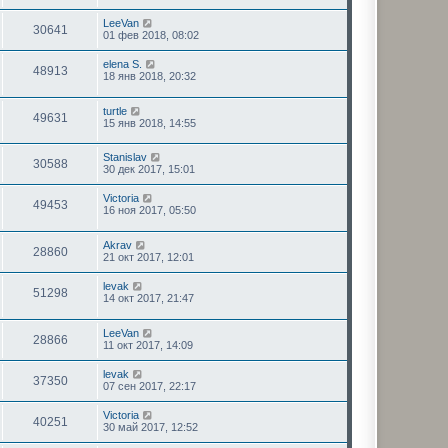
LeeVan
30641
01 фев 2018, 08:02
elena S.
48913
18 янв 2018, 20:32
turtle
49631
15 янв 2018, 14:55
Stanislav
30588
30 дек 2017, 15:01
Victoria
49453
16 ноя 2017, 05:50
Akrav
28860
21 окт 2017, 12:01
levak
51298
14 окт 2017, 21:47
LeeVan
28866
11 окт 2017, 14:09
levak
37350
07 сен 2017, 22:17
Victoria
40251
30 май 2017, 12:52