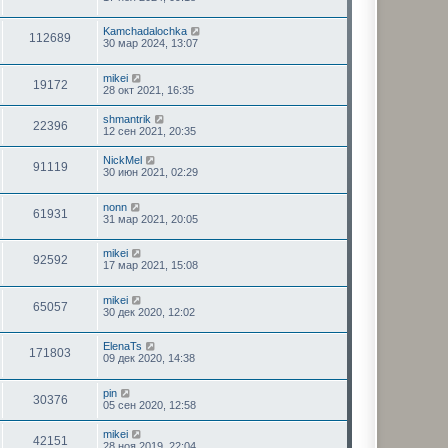
Kamchadalochka
112689
30 мар 2024, 13:07
mikei
19172
28 окт 2021, 16:35
shmantrik
22396
12 сен 2021, 20:35
NickMel
91119
30 июн 2021, 02:29
nonn
61931
31 мар 2021, 20:05
mikei
92592
17 мар 2021, 15:08
mikei
65057
30 дек 2020, 12:02
ElenaTs
171803
09 дек 2020, 14:38
pin
30376
05 сен 2020, 12:58
mikei
42151
28 ноя 2019, 22:04