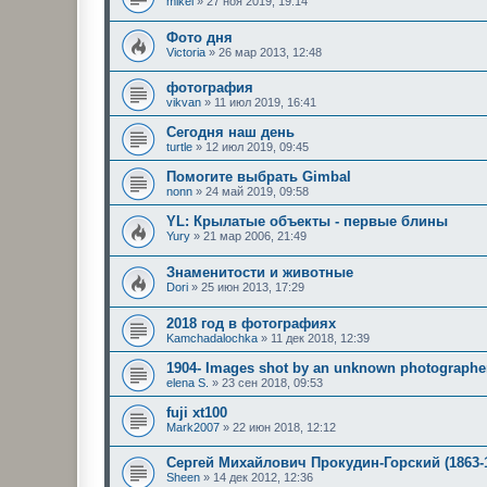
mikei
»
27 ноя 2019, 19:14
Фото дня
Victoria
»
26 мар 2013, 12:48
фотография
vikvan
»
11 июл 2019, 16:41
Сегодня наш день
turtle
»
12 июл 2019, 09:45
Помогите выбрать Gimbal
nonn
»
24 май 2019, 09:58
YL: Крылатые объекты - первые блины
Yury
»
21 мар 2006, 21:49
Знаменитости и животные
Dori
»
25 июн 2013, 17:29
2018 год в фотографиях
Kamchadalochka
»
11 дек 2018, 12:39
1904- Images shot by an unknown photographer
elena S.
»
23 сен 2018, 09:53
fuji xt100
Mark2007
»
22 июн 2018, 12:12
Сергей Михайлович Прокудин-Горский (1863-
Sheen
»
14 дек 2012, 12:36