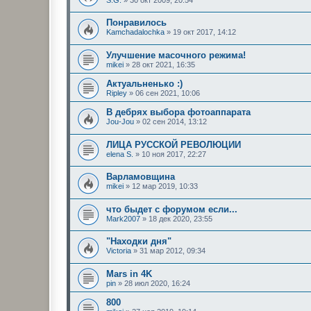
Понравилось
Kamchadalochka
»
19 окт 2017, 14:12
Улучшение масочного режима!
mikei
»
28 окт 2021, 16:35
Актуальненько :)
Ripley
»
06 сен 2021, 10:06
В дебрях выбора фотоаппарата
Jou-Jou
»
02 сен 2014, 13:12
ЛИЦА РУССКОЙ РЕВОЛЮЦИИ
elena S.
»
10 ноя 2017, 22:27
Варламовщина
mikei
»
12 мар 2019, 10:33
что быдет с форумом если...
Mark2007
»
18 дек 2020, 23:55
"Находки дня"
Victoria
»
31 мар 2012, 09:34
Mars in 4K
pin
»
28 июл 2020, 16:24
800