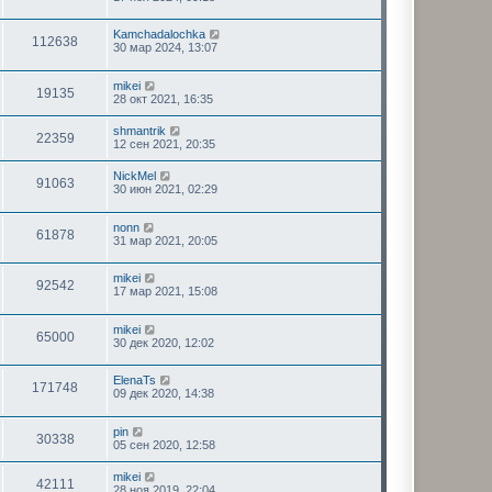
Kamchadalochka
112638
30 мар 2024, 13:07
mikei
19135
28 окт 2021, 16:35
shmantrik
22359
12 сен 2021, 20:35
NickMel
91063
30 июн 2021, 02:29
nonn
61878
31 мар 2021, 20:05
mikei
92542
17 мар 2021, 15:08
mikei
65000
30 дек 2020, 12:02
ElenaTs
171748
09 дек 2020, 14:38
pin
30338
05 сен 2020, 12:58
mikei
42111
28 ноя 2019, 22:04