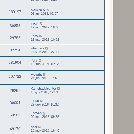
Mark2007
180197
01 авг 2019, 02:37
levak
30858
12 июл 2019, 18:40
LeoV
29783
12 июл 2019, 10:22
whatever
32754
24 май 2019, 22:14
Yury
181904
18 янв 2019, 16:12
Victoria
107722
27 дек 2018, 17:49
Kamchadalochka
29261
11 дек 2018, 12:39
tasko
30094
29 сен 2018, 18:32
LeeVan
53583
09 июл 2018, 09:55
bedi
49170
18 июн 2018, 18:46