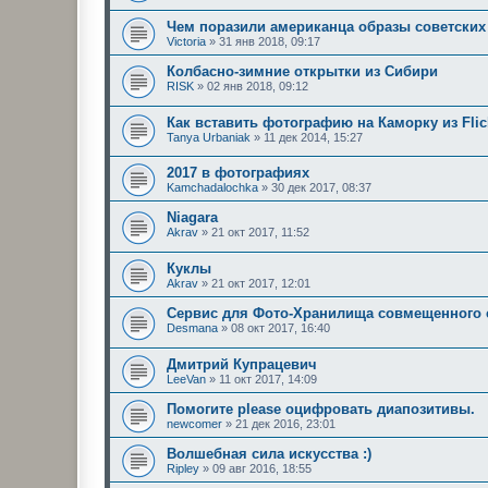
Чем поразили американца образы советских
Victoria
»
31 янв 2018, 09:17
Колбасно-зимние открытки из Сибири
RISK
»
02 янв 2018, 09:12
Как вставить фотографию на Каморку из Flic
Tanya Urbaniak
»
11 дек 2014, 15:27
2017 в фотографиях
Kamchadalochka
»
30 дек 2017, 08:37
Niagara
Akrav
»
21 окт 2017, 11:52
Куклы
Akrav
»
21 окт 2017, 12:01
Сервис для Фото-Хранилища совмещенного 
Desmana
»
08 окт 2017, 16:40
Дмитрий Купрацевич
LeeVan
»
11 окт 2017, 14:09
Помогите please оцифровать диапозитивы.
newcomer
»
21 дек 2016, 23:01
Волшебная сила искусства :)
Ripley
»
09 авг 2016, 18:55