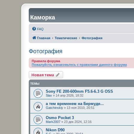
Каморка
FAQ
Главная
Тематические
Фотография
Фотография
Правила форума
Пожалуйста, ознакомьтесь с правилами данного форума
Новая тема
ТЕМЫ
Sony FE 200-600mm F5.6-6.3 G OSS
Slav
»
14 апр 2026, 18:32
а тем временем на Бермуде...
Gatchinskiy
»
13 ноя 2010, 20:51
Osmo Pocket 3
Mark2007
»
23 дек 2024, 12:16
Nikon D90
S.G.
»
30 окт 2009, 20:54