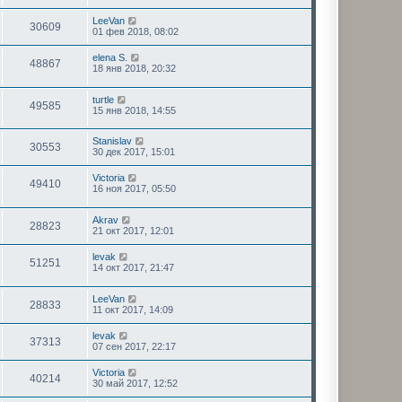
LeeVan
30609
01 фев 2018, 08:02
elena S.
48867
18 янв 2018, 20:32
turtle
49585
15 янв 2018, 14:55
Stanislav
30553
30 дек 2017, 15:01
Victoria
49410
16 ноя 2017, 05:50
Akrav
28823
21 окт 2017, 12:01
levak
51251
14 окт 2017, 21:47
LeeVan
28833
11 окт 2017, 14:09
levak
37313
07 сен 2017, 22:17
Victoria
40214
30 май 2017, 12:52