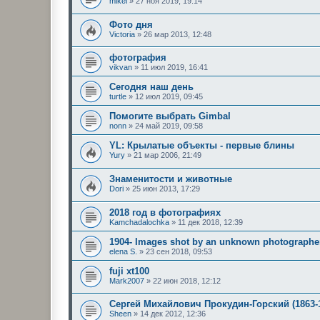
mikei
»
27 ноя 2019, 19:14
Фото дня
Victoria
»
26 мар 2013, 12:48
фотография
vikvan
»
11 июл 2019, 16:41
Сегодня наш день
turtle
»
12 июл 2019, 09:45
Помогите выбрать Gimbal
nonn
»
24 май 2019, 09:58
YL: Крылатые объекты - первые блины
Yury
»
21 мар 2006, 21:49
Знаменитости и животные
Dori
»
25 июн 2013, 17:29
2018 год в фотографиях
Kamchadalochka
»
11 дек 2018, 12:39
1904- Images shot by an unknown photographer
elena S.
»
23 сен 2018, 09:53
fuji xt100
Mark2007
»
22 июн 2018, 12:12
Сергей Михайлович Прокудин-Горский (1863-
Sheen
»
14 дек 2012, 12:36