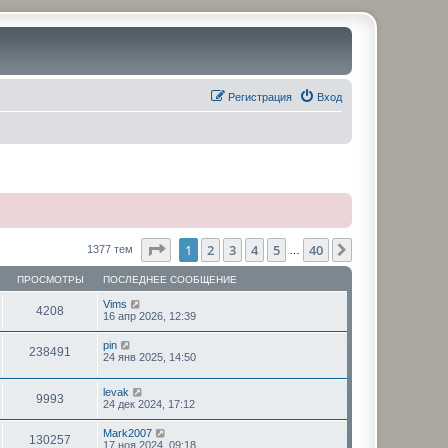
Регистрация
Вход
Страница
1
из
40
1
2
3
4
5
40
След.
1377 тем
…
ПРОСМОТРЫ
ПОСЛЕДНЕЕ СООБЩЕНИЕ
Vims
4208
16 апр 2026, 12:39
pin
238491
24 янв 2025, 14:50
levak
9993
24 дек 2024, 17:12
Mark2007
130257
17 ноя 2024, 09:18