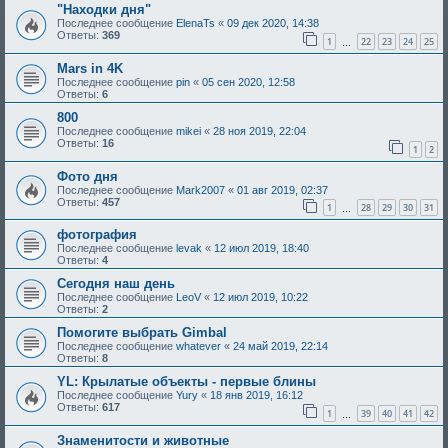
"Находки дня"
Последнее сообщение
ElenaTs
«
09 дек 2020, 14:38
Ответы:
369
1
22
23
24
25
…
Mars in 4K
Последнее сообщение
pin
«
05 сен 2020, 12:58
Ответы:
6
800
Последнее сообщение
mikei
«
28 ноя 2019, 22:04
Ответы:
16
1
2
Фото дня
Последнее сообщение
Mark2007
«
01 авг 2019, 02:37
Ответы:
457
1
28
29
30
31
…
фотография
Последнее сообщение
levak
«
12 июл 2019, 18:40
Ответы:
4
Сегодня наш день
Последнее сообщение
LeoV
«
12 июл 2019, 10:22
Ответы:
2
Помогите выбрать Gimbal
Последнее сообщение
whatever
«
24 май 2019, 22:14
Ответы:
8
YL: Крылатые объекты - первые блины
Последнее сообщение
Yury
«
18 янв 2019, 16:12
Ответы:
617
1
39
40
41
42
…
Знаменитости и животные