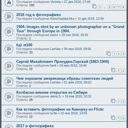
Последнее сообщение
Victoria
«
27 дек 2018, 17:49
Ответы:
109
1
5
6
7
8
…
2018 год в фотографиях
Последнее сообщение
Kamchadalochka
«
11 дек 2018, 12:39
1904- Images shot by an unknown photographer on a "Grand
Tour" through Europe in 1904.
Последнее сообщение
tasko
«
29 сен 2018, 18:32
Ответы:
1
fuji xt100
Последнее сообщение
LeeVan
«
09 июл 2018, 09:55
Ответы:
33
1
2
3
Сергей Михайлович Прокудин-Горский (1863-1944)
Последнее сообщение
bedi
«
18 июн 2018, 18:46
Ответы:
22
1
2
Чем поразили американца образы советских людей
Последнее сообщение
LeeVan
«
01 фев 2018, 08:02
Ответы:
2
Колбасно-зимние открытки из Сибири
Последнее сообщение
elena S.
«
18 янв 2018, 20:32
Ответы:
28
1
2
Как вставить фотографию на Каморку из Flickr
Последнее сообщение
turtle
«
15 янв 2018, 14:55
Ответы:
22
1
2
2017 в фотографиях