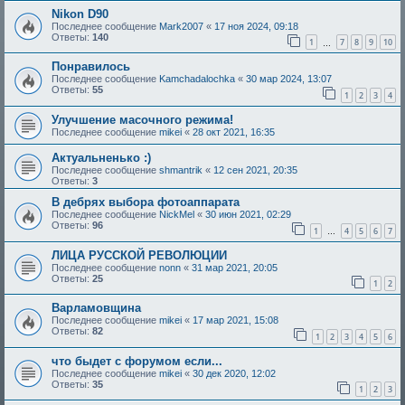
Nikon D90
Последнее сообщение
Mark2007
«
17 ноя 2024, 09:18
Ответы:
140
1
7
8
9
10
…
Понравилось
Последнее сообщение
Kamchadalochka
«
30 мар 2024, 13:07
Ответы:
55
1
2
3
4
Улучшение масочного режима!
Последнее сообщение
mikei
«
28 окт 2021, 16:35
Актуальненько :)
Последнее сообщение
shmantrik
«
12 сен 2021, 20:35
Ответы:
3
В дебрях выбора фотоаппарата
Последнее сообщение
NickMel
«
30 июн 2021, 02:29
Ответы:
96
1
4
5
6
7
…
ЛИЦА РУССКОЙ РЕВОЛЮЦИИ
Последнее сообщение
nonn
«
31 мар 2021, 20:05
Ответы:
25
1
2
Варламовщина
Последнее сообщение
mikei
«
17 мар 2021, 15:08
Ответы:
82
1
2
3
4
5
6
что быдет с форумом если...
Последнее сообщение
mikei
«
30 дек 2020, 12:02
Ответы:
35
1
2
3