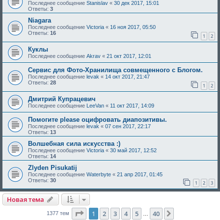
Последнее сообщение
Stanislav
«
30 дек 2017, 15:01
Ответы:
3
Niagara
Последнее сообщение
Victoria
«
16 ноя 2017, 05:50
Ответы:
16
1
2
Куклы
Последнее сообщение
Akrav
«
21 окт 2017, 12:01
Сервис для Фото-Хранилища совмещенного с Блогом.
Последнее сообщение
levak
«
14 окт 2017, 21:47
Ответы:
28
1
2
Дмитрий Купрацевич
Последнее сообщение
LeeVan
«
11 окт 2017, 14:09
Помогите please оцифровать диапозитивы.
Последнее сообщение
levak
«
07 сен 2017, 22:17
Ответы:
13
Волшебная сила искусства :)
Последнее сообщение
Victoria
«
30 май 2017, 12:52
Ответы:
14
Zlyden Pisukatij
Последнее сообщение
Waterbyte
«
21 апр 2017, 01:45
Ответы:
30
1
2
3
Новая тема
Страница
1
из
40
1
2
3
4
5
40
След.
1377 тем
…