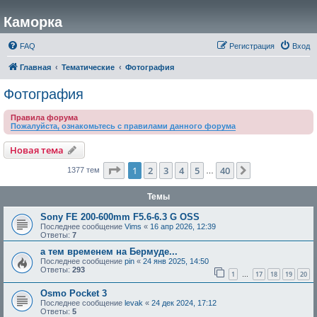
Каморка
FAQ
Регистрация
Вход
Главная
Тематические
Фотография
Фотография
Правила форума
Пожалуйста, ознакомьтесь с правилами данного форума
Новая тема
Страница
1
из
40
1
2
3
4
5
40
След.
1377 тем
…
Темы
Sony FE 200-600mm F5.6-6.3 G OSS
Последнее сообщение
Vims
«
16 апр 2026, 12:39
Ответы:
7
а тем временем на Бермуде...
Последнее сообщение
pin
«
24 янв 2025, 14:50
Ответы:
293
1
17
18
19
20
…
Osmo Pocket 3
Последнее сообщение
levak
«
24 дек 2024, 17:12
Ответы:
5