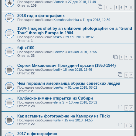
Последнее сообщение
Victoria
«
27 дек 2018, 17:49
Ответы:
109
1
5
6
7
8
…
2018 год в фотографиях
Последнее сообщение
Kamchadalochka
«
11 дек 2018, 12:39
1904- Images shot by an unknown photographer on a "Grand
Tour" through Europe in 1904.
Последнее сообщение
tasko
«
29 сен 2018, 18:32
Ответы:
1
fuji xt100
Последнее сообщение
LeeVan
«
09 июл 2018, 09:55
Ответы:
33
1
2
3
Сергей Михайлович Прокудин-Горский (1863-1944)
Последнее сообщение
bedi
«
18 июн 2018, 18:46
Ответы:
22
1
2
Чем поразили американца образы советских людей
Последнее сообщение
LeeVan
«
01 фев 2018, 08:02
Ответы:
2
Колбасно-зимние открытки из Сибири
Последнее сообщение
elena S.
«
18 янв 2018, 20:32
Ответы:
28
1
2
Как вставить фотографию на Каморку из Flickr
Последнее сообщение
turtle
«
15 янв 2018, 14:55
Ответы:
22
1
2
2017 в фотографиях