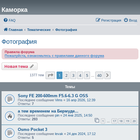
Каморка
FAQ
Регистрация
Вход
Главная
Тематические
Фотография
Фотография
Правила форума
Пожалуйста, ознакомьтесь с правилами данного форума
Новая тема
Страница
1
из
40
1
2
3
4
5
40
След.
1377 тем
…
Темы
Sony FE 200-600mm F5.6-6.3 G OSS
Последнее сообщение
Vims
«
16 апр 2026, 12:39
Ответы:
7
а тем временем на Бермуде...
Последнее сообщение
pin
«
24 янв 2025, 14:50
Ответы:
293
1
17
18
19
20
…
Osmo Pocket 3
Последнее сообщение
levak
«
24 дек 2024, 17:12
Ответы:
5