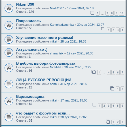
Nikon D90
Последнее сообщение
Mark2007
«
17 ноя 2024, 09:18
Ответы:
140
1
7
8
9
10
…
Понравилось
Последнее сообщение
Kamchadalochka
«
30 мар 2024, 13:07
Ответы:
55
1
2
3
4
Улучшение масочного режима!
Последнее сообщение
mikei
«
28 окт 2021, 16:35
Актуальненько :)
Последнее сообщение
shmantrik
«
12 сен 2021, 20:35
Ответы:
3
В дебрях выбора фотоаппарата
Последнее сообщение
NickMel
«
30 июн 2021, 02:29
Ответы:
96
1
4
5
6
7
…
ЛИЦА РУССКОЙ РЕВОЛЮЦИИ
Последнее сообщение
nonn
«
31 мар 2021, 20:05
Ответы:
25
1
2
Варламовщина
Последнее сообщение
mikei
«
17 мар 2021, 15:08
Ответы:
82
1
2
3
4
5
6
что быдет с форумом если...
Последнее сообщение
mikei
«
30 дек 2020, 12:02
Ответы:
35
1
2
3