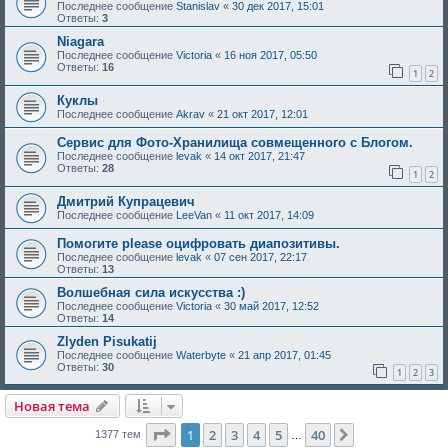
Последнее сообщение
Stanislav
«
30 дек 2017, 15:01
Ответы:
3
Niagara
Последнее сообщение
Victoria
«
16 ноя 2017, 05:50
Ответы:
16
1
2
Куклы
Последнее сообщение
Akrav
«
21 окт 2017, 12:01
Сервис для Фото-Хранилища совмещенного с Блогом.
Последнее сообщение
levak
«
14 окт 2017, 21:47
Ответы:
28
1
2
Дмитрий Купрацевич
Последнее сообщение
LeeVan
«
11 окт 2017, 14:09
Помогите please оцифровать диапозитивы.
Последнее сообщение
levak
«
07 сен 2017, 22:17
Ответы:
13
Волшебная сила искусства :)
Последнее сообщение
Victoria
«
30 май 2017, 12:52
Ответы:
14
Zlyden Pisukatij
Последнее сообщение
Waterbyte
«
21 апр 2017, 01:45
Ответы:
30
1
2
3
Новая тема
Страница
1
из
40
1
2
3
4
5
40
След.
1377 тем
…