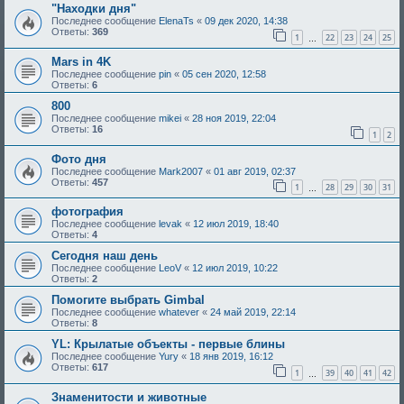
"Находки дня"
Последнее сообщение
ElenaTs
«
09 дек 2020, 14:38
Ответы:
369
1
22
23
24
25
…
Mars in 4K
Последнее сообщение
pin
«
05 сен 2020, 12:58
Ответы:
6
800
Последнее сообщение
mikei
«
28 ноя 2019, 22:04
Ответы:
16
1
2
Фото дня
Последнее сообщение
Mark2007
«
01 авг 2019, 02:37
Ответы:
457
1
28
29
30
31
…
фотография
Последнее сообщение
levak
«
12 июл 2019, 18:40
Ответы:
4
Сегодня наш день
Последнее сообщение
LeoV
«
12 июл 2019, 10:22
Ответы:
2
Помогите выбрать Gimbal
Последнее сообщение
whatever
«
24 май 2019, 22:14
Ответы:
8
YL: Крылатые объекты - первые блины
Последнее сообщение
Yury
«
18 янв 2019, 16:12
Ответы:
617
1
39
40
41
42
…
Знаменитости и животные