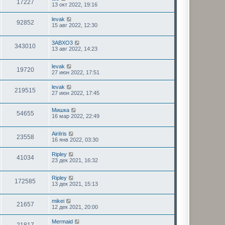
17227
13 окт 2022, 19:16
levak
92852
15 авг 2022, 12:30
3ABXO3
343010
13 авг 2022, 14:23
levak
19720
27 июн 2022, 17:51
levak
219515
27 июн 2022, 17:45
Мишка
54655
16 мар 2022, 22:49
AiriIris
23558
16 янв 2022, 03:30
Ripley
41034
23 дек 2021, 16:32
Ripley
172585
13 дек 2021, 15:13
mikei
21657
12 дек 2021, 20:00
Mermaid