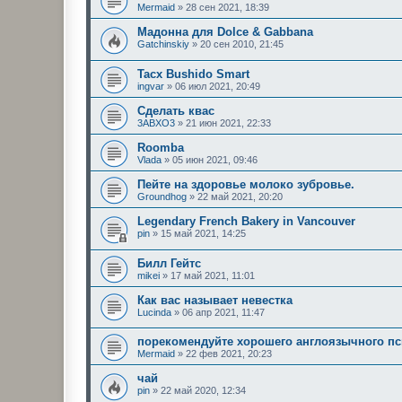
Mermaid
»
28 сен 2021, 18:39
Мадонна для Dolce & Gabbana
Gatchinskiy
»
20 сен 2010, 21:45
Tacx Bushido Smart
ingvar
»
06 июл 2021, 20:49
Сделать квас
3ABXO3
»
21 июн 2021, 22:33
Roomba
Vlada
»
05 июн 2021, 09:46
Пейте на здоровье молоко зубровье.
Groundhog
»
22 май 2021, 20:20
Legendary French Bakery in Vancouver
pin
»
15 май 2021, 14:25
Билл Гейтс
mikei
»
17 май 2021, 11:01
Как вас называет невестка
Lucinda
»
06 апр 2021, 11:47
порекомендуйте хорошего англоязычного пс
Mermaid
»
22 фев 2021, 20:23
чай
pin
»
22 май 2020, 12:34