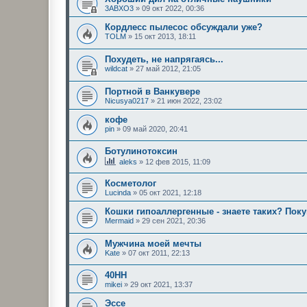
3ABXO3
»
09 окт 2022, 00:36
Кордлесс пылесос обсуждали уже?
TOLM
»
15 окт 2013, 18:11
Похудеть, не напрягаясь...
wildcat
»
27 май 2012, 21:05
Портной в Ванкувере
Nicusya0217
»
21 июн 2022, 23:02
кофе
pin
»
09 май 2020, 20:41
Ботулинотоксин
aleks
»
12 фев 2015, 11:09
Косметолог
Lucinda
»
05 окт 2021, 12:18
Кошки гипоаллергенные - знаете таких? Пок
Mermaid
»
29 сен 2021, 20:36
Мужчина моей мечты
Kate
»
07 окт 2011, 22:13
40HH
mikei
»
29 окт 2021, 13:37
Эссе