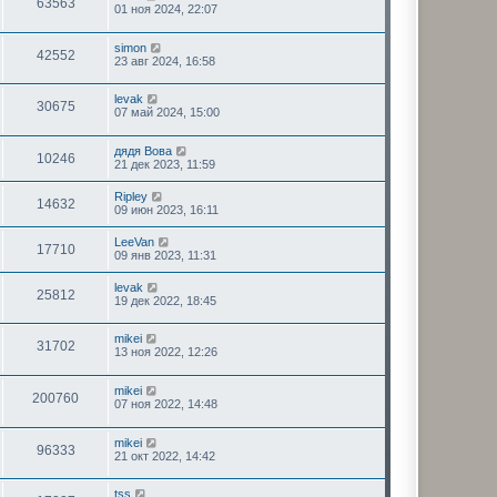
63563
01 ноя 2024, 22:07
simon
42552
23 авг 2024, 16:58
levak
30675
07 май 2024, 15:00
дядя Вова
10246
21 дек 2023, 11:59
Ripley
14632
09 июн 2023, 16:11
LeeVan
17710
09 янв 2023, 11:31
levak
25812
19 дек 2022, 18:45
mikei
31702
13 ноя 2022, 12:26
mikei
200760
07 ноя 2022, 14:48
mikei
96333
21 окт 2022, 14:42
tss