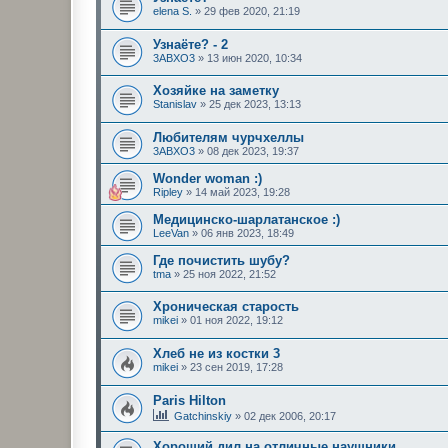
elena S.
»
29 фев 2020, 21:19
Узнаёте? - 2
3ABXO3
»
13 июн 2020, 10:34
Хозяйке на заметку
Stanislav
»
25 дек 2023, 13:13
Любителям чурчхеллы
3ABXO3
»
08 дек 2023, 19:37
Wonder woman :)
Ripley
»
14 май 2023, 19:28
Медицинско-шарлатанское :)
LeeVan
»
06 янв 2023, 18:49
Где почистить шубу?
tma
»
25 ноя 2022, 21:52
Хроническая старость
mikei
»
01 ноя 2022, 19:12
Хлеб не из костки 3
mikei
»
23 сен 2019, 17:28
Paris Hilton
Gatchinskiy
»
02 дек 2006, 20:17
Хороший дил на отличные наушники