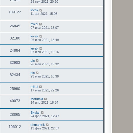
21817
29 сен 2021, 20:20
levak
109122
11 авг 2021, 15:05
mikei
26845
07 июл 2021, 18:07
levak
32180
26 июн 2021, 18:49
levak
24884
07 июн 2021, 15:16
pin
32983
26 май 2021, 19:32
pin
82434
23 май 2021, 10:39
mikei
25990
17 май 2021, 22:26
Mermaid
40073
14 апр 2021, 18:34
Skylar
28865
24 фев 2021, 12:47
shmantrik
106012
13 фев 2021, 22:57