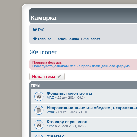
Каморка
FAQ
Главная
Тематические
Женсовет
Женсовет
Правила форума
Пожалуйста, ознакомьтесь с правилами данного форума
Новая тема
ТЕМЫ
Женщины моей мечты
MAZ
»
22 дек 2014, 09:34
Неправильно ныне мы обедаем, неправильно
levak
»
09 сен 2023, 21:10
Кто икру спрашивал
turtle
»
20 сен 2021, 02:22
Узнaете?