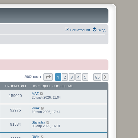
Регистрация
Вход
Страница
1
из
85
1
2
3
4
5
85
След.
2962 темы
…
ПРОСМОТРЫ
ПОСЛЕДНЕЕ СООБЩЕНИЕ
MAZ
159020
28 май 2026, 11:04
levak
92975
10 янв 2026, 17:44
Stanislav
91534
05 апр 2025, 16:01
RISK