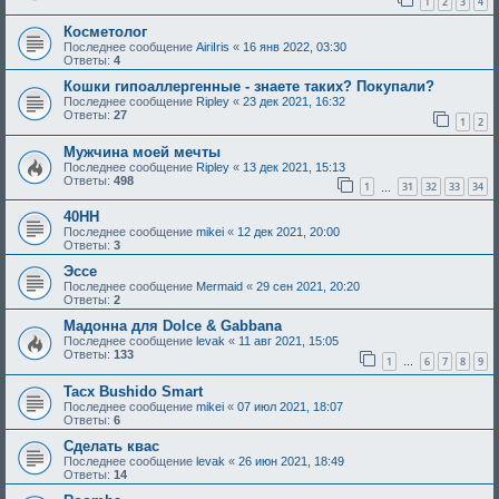
1
2
3
4
Косметолог
Последнее сообщение
AiriIris
«
16 янв 2022, 03:30
Ответы:
4
Кошки гипоаллергенные - знаете таких? Покупали?
Последнее сообщение
Ripley
«
23 дек 2021, 16:32
Ответы:
27
1
2
Мужчина моей мечты
Последнее сообщение
Ripley
«
13 дек 2021, 15:13
Ответы:
498
1
31
32
33
34
…
40HH
Последнее сообщение
mikei
«
12 дек 2021, 20:00
Ответы:
3
Эссе
Последнее сообщение
Mermaid
«
29 сен 2021, 20:20
Ответы:
2
Мадонна для Dolce & Gabbana
Последнее сообщение
levak
«
11 авг 2021, 15:05
Ответы:
133
1
6
7
8
9
…
Tacx Bushido Smart
Последнее сообщение
mikei
«
07 июл 2021, 18:07
Ответы:
6
Сделать квас
Последнее сообщение
levak
«
26 июн 2021, 18:49
Ответы:
14