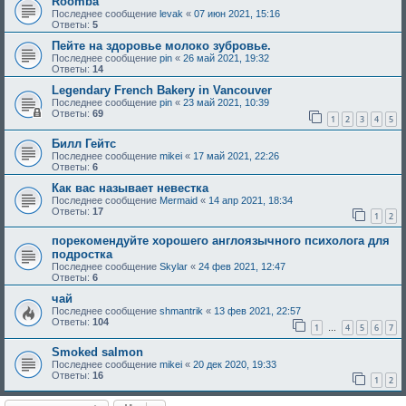
Roomba
Последнее сообщение
levak
«
07 июн 2021, 15:16
Ответы:
5
Пейте на здоровье молоко зубровье.
Последнее сообщение
pin
«
26 май 2021, 19:32
Ответы:
14
Legendary French Bakery in Vancouver
Последнее сообщение
pin
«
23 май 2021, 10:39
Ответы:
69
1
2
3
4
5
Билл Гейтс
Последнее сообщение
mikei
«
17 май 2021, 22:26
Ответы:
6
Как вас называет невестка
Последнее сообщение
Mermaid
«
14 апр 2021, 18:34
Ответы:
17
1
2
порекомендуйте хорошего англоязычного психолога для
подростка
Последнее сообщение
Skylar
«
24 фев 2021, 12:47
Ответы:
6
чай
Последнее сообщение
shmantrik
«
13 фев 2021, 22:57
Ответы:
104
1
4
5
6
7
…
Smoked salmon
Последнее сообщение
mikei
«
20 дек 2020, 19:33
Ответы:
16
1
2