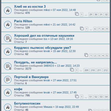
Хлеб не из костки 3
Последнее сообщение
mikei
«
07 ноя 2022, 14:48
Ответы:
470
1
29
30
31
32
…
Paris Hilton
Последнее сообщение
mikei
«
21 окт 2022, 14:42
Ответы:
129
1
6
7
8
9
…
Хороший дил на отличные наушники
Последнее сообщение
tss
«
13 окт 2022, 19:16
Ответы:
7
Кордлесс пылесос обсуждали уже?
Последнее сообщение
levak
«
15 авг 2022, 12:30
Ответы:
62
1
2
3
4
5
Похудеть, не напрягаясь...
Последнее сообщение
3ABXO3
«
13 авг 2022, 14:23
Ответы:
3173
1
209
210
211
212
…
Портной в Ванкувере
Последнее сообщение
levak
«
27 июн 2022, 17:51
Ответы:
6
кофе
Последнее сообщение
levak
«
27 июн 2022, 17:45
Ответы:
795
1
51
52
53
54
…
Ботулинотоксин
Последнее сообщение
Мишка
«
16 мар 2022, 22:49
Ответы:
46