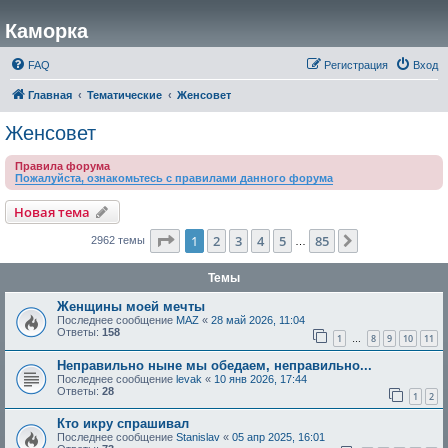
Каморка
FAQ
Регистрация
Вход
Главная
Тематические
Женсовет
Женсовет
Правила форума
Пожалуйста, ознакомьтесь с правилами данного форума
Новая тема
Страница
1
из
85
1
2
3
4
5
85
След.
2962 темы
…
Темы
Женщины моей мечты
Последнее сообщение
MAZ
«
28 май 2026, 11:04
Ответы:
158
1
8
9
10
11
…
Неправильно ныне мы обедаем, неправильно...
Последнее сообщение
levak
«
10 янв 2026, 17:44
Ответы:
28
1
2
Кто икру спрашивал
Последнее сообщение
Stanislav
«
05 апр 2025, 16:01