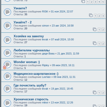
Ответы:
73
1
2
3
4
5
Узнaете?
Последнее сообщение
RISK
«
01 ноя 2024, 22:07
Ответы:
35
1
2
3
Узнаёте? - 2
Последнее сообщение
simon
«
23 авг 2024, 16:58
Ответы:
20
1
2
Хозяйке на заметку
Последнее сообщение
levak
«
07 май 2024, 15:00
Ответы:
27
1
2
Любителям чурчхеллы
Последнее сообщение
дядя Вова
«
21 дек 2023, 11:59
Ответы:
1
Wonder woman :)
Последнее сообщение
Ripley
«
09 июн 2023, 16:11
Ответы:
5
Медицинско-шарлатанское :)
Последнее сообщение
LeeVan
«
09 янв 2023, 11:31
Ответы:
12
Где почистить шубу?
Последнее сообщение
levak
«
19 дек 2022, 18:45
Ответы:
17
1
2
Хроническая старость
Последнее сообщение
mikei
«
13 ноя 2022, 12:26
Ответы:
19
1
2