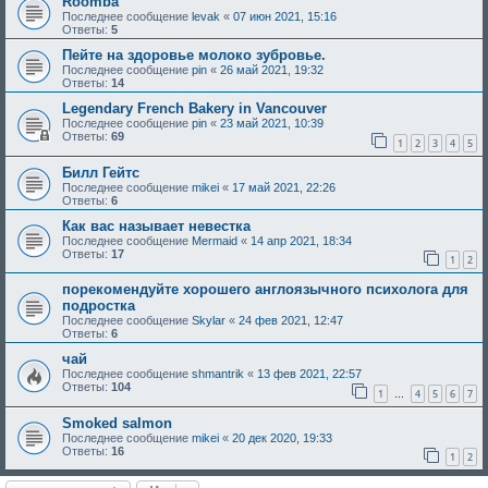
Roomba
Последнее сообщение
levak
«
07 июн 2021, 15:16
Ответы:
5
Пейте на здоровье молоко зубровье.
Последнее сообщение
pin
«
26 май 2021, 19:32
Ответы:
14
Legendary French Bakery in Vancouver
Последнее сообщение
pin
«
23 май 2021, 10:39
Ответы:
69
1
2
3
4
5
Билл Гейтс
Последнее сообщение
mikei
«
17 май 2021, 22:26
Ответы:
6
Как вас называет невестка
Последнее сообщение
Mermaid
«
14 апр 2021, 18:34
Ответы:
17
1
2
порекомендуйте хорошего англоязычного психолога для
подростка
Последнее сообщение
Skylar
«
24 фев 2021, 12:47
Ответы:
6
чай
Последнее сообщение
shmantrik
«
13 фев 2021, 22:57
Ответы:
104
1
4
5
6
7
…
Smoked salmon
Последнее сообщение
mikei
«
20 дек 2020, 19:33
Ответы:
16
1
2