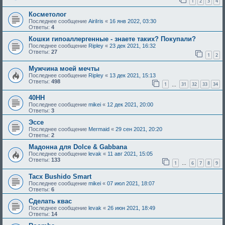
1
2
3
4
Косметолог
Последнее сообщение
AiriIris
«
16 янв 2022, 03:30
Ответы:
4
Кошки гипоаллергенные - знаете таких? Покупали?
Последнее сообщение
Ripley
«
23 дек 2021, 16:32
Ответы:
27
1
2
Мужчина моей мечты
Последнее сообщение
Ripley
«
13 дек 2021, 15:13
Ответы:
498
1
31
32
33
34
…
40HH
Последнее сообщение
mikei
«
12 дек 2021, 20:00
Ответы:
3
Эссе
Последнее сообщение
Mermaid
«
29 сен 2021, 20:20
Ответы:
2
Мадонна для Dolce & Gabbana
Последнее сообщение
levak
«
11 авг 2021, 15:05
Ответы:
133
1
6
7
8
9
…
Tacx Bushido Smart
Последнее сообщение
mikei
«
07 июл 2021, 18:07
Ответы:
6
Сделать квас
Последнее сообщение
levak
«
26 июн 2021, 18:49
Ответы:
14