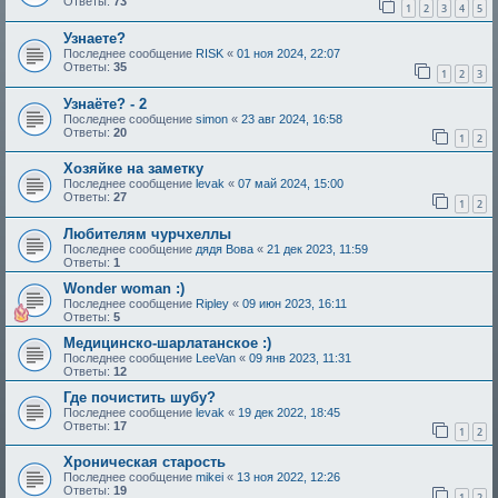
Ответы:
73
1
2
3
4
5
Узнaете?
Последнее сообщение
RISK
«
01 ноя 2024, 22:07
Ответы:
35
1
2
3
Узнаёте? - 2
Последнее сообщение
simon
«
23 авг 2024, 16:58
Ответы:
20
1
2
Хозяйке на заметку
Последнее сообщение
levak
«
07 май 2024, 15:00
Ответы:
27
1
2
Любителям чурчхеллы
Последнее сообщение
дядя Вова
«
21 дек 2023, 11:59
Ответы:
1
Wonder woman :)
Последнее сообщение
Ripley
«
09 июн 2023, 16:11
Ответы:
5
Медицинско-шарлатанское :)
Последнее сообщение
LeeVan
«
09 янв 2023, 11:31
Ответы:
12
Где почистить шубу?
Последнее сообщение
levak
«
19 дек 2022, 18:45
Ответы:
17
1
2
Хроническая старость
Последнее сообщение
mikei
«
13 ноя 2022, 12:26
Ответы:
19
1
2