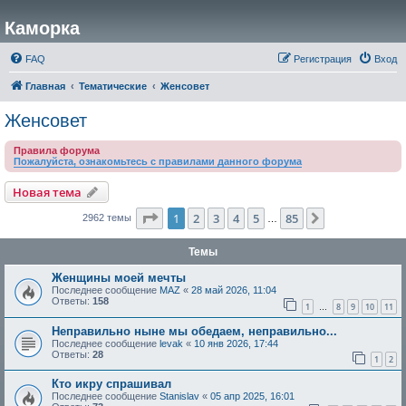
Каморка
FAQ
Регистрация
Вход
Главная
Тематические
Женсовет
Женсовет
Правила форума
Пожалуйста, ознакомьтесь с правилами данного форума
Новая тема
Страница
1
из
85
1
2
3
4
5
85
След.
2962 темы
…
Темы
Женщины моей мечты
Последнее сообщение
MAZ
«
28 май 2026, 11:04
Ответы:
158
1
8
9
10
11
…
Неправильно ныне мы обедаем, неправильно...
Последнее сообщение
levak
«
10 янв 2026, 17:44
Ответы:
28
1
2
Кто икру спрашивал
Последнее сообщение
Stanislav
«
05 апр 2025, 16:01