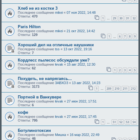
Хлеб не из костки 3
Последнее сообщение
mikei
«
07 ноя 2022, 14:48
Ответы:
470
1
29
30
31
32
…
Paris Hilton
Последнее сообщение
mikei
«
21 окт 2022, 14:42
Ответы:
129
1
6
7
8
9
…
Хороший дил на отличные наушники
Последнее сообщение
tss
«
13 окт 2022, 19:16
Ответы:
7
Кордлесс пылесос обсуждали уже?
Последнее сообщение
levak
«
15 авг 2022, 12:30
Ответы:
62
1
2
3
4
5
Похудеть, не напрягаясь...
Последнее сообщение
3ABXO3
«
13 авг 2022, 14:23
Ответы:
3173
1
209
210
211
212
…
Портной в Ванкувере
Последнее сообщение
levak
«
27 июн 2022, 17:51
Ответы:
6
кофе
Последнее сообщение
levak
«
27 июн 2022, 17:45
Ответы:
795
1
51
52
53
54
…
Ботулинотоксин
Последнее сообщение
Мишка
«
16 мар 2022, 22:49
Ответы:
46