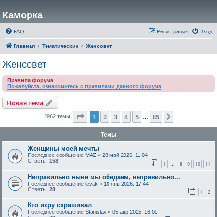
Каморка
FAQ
Регистрация
Вход
Главная
Тематические
Женсовет
Женсовет
Правила форума
Пожалуйста, ознакомьтесь с правилами данного форума
Новая тема
Страница
1
из
85
1
2
3
4
5
85
След.
2962 темы
…
Темы
Женщины моей мечты
Последнее сообщение
MAZ
«
28 май 2026, 11:04
Ответы:
158
1
8
9
10
11
…
Неправильно ныне мы обедаем, неправильно...
Последнее сообщение
levak
«
10 янв 2026, 17:44
Ответы:
28
1
2
Кто икру спрашивал
Последнее сообщение
Stanislav
«
05 апр 2025, 16:01