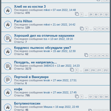
Хлеб не из костки 3
Последнее сообщение
mikei
«
07 ноя 2022, 14:48
Ответы:
470
1
29
30
31
32
…
Paris Hilton
Последнее сообщение
mikei
«
21 окт 2022, 14:42
Ответы:
129
1
6
7
8
9
…
Хороший дил на отличные наушники
Последнее сообщение
tss
«
13 окт 2022, 19:16
Ответы:
7
Кордлесс пылесос обсуждали уже?
Последнее сообщение
levak
«
15 авг 2022, 12:30
Ответы:
62
1
2
3
4
5
Похудеть, не напрягаясь...
Последнее сообщение
3ABXO3
«
13 авг 2022, 14:23
Ответы:
3173
1
209
210
211
212
…
Портной в Ванкувере
Последнее сообщение
levak
«
27 июн 2022, 17:51
Ответы:
6
кофе
Последнее сообщение
levak
«
27 июн 2022, 17:45
Ответы:
795
1
51
52
53
54
…
Ботулинотоксин
Последнее сообщение
Мишка
«
16 мар 2022, 22:49
Ответы:
46