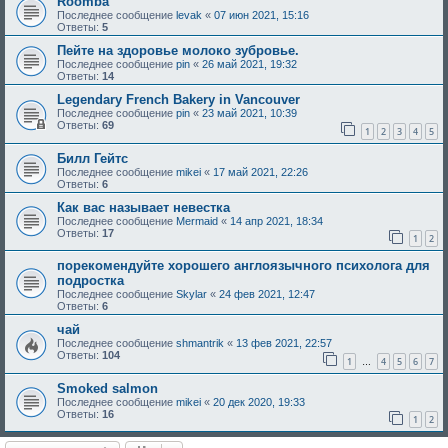
Roomba
Последнее сообщение
levak
«
07 июн 2021, 15:16
Ответы:
5
Пейте на здоровье молоко зубровье.
Последнее сообщение
pin
«
26 май 2021, 19:32
Ответы:
14
Legendary French Bakery in Vancouver
Последнее сообщение
pin
«
23 май 2021, 10:39
Ответы:
69
1
2
3
4
5
Билл Гейтс
Последнее сообщение
mikei
«
17 май 2021, 22:26
Ответы:
6
Как вас называет невестка
Последнее сообщение
Mermaid
«
14 апр 2021, 18:34
Ответы:
17
1
2
порекомендуйте хорошего англоязычного психолога для
подростка
Последнее сообщение
Skylar
«
24 фев 2021, 12:47
Ответы:
6
чай
Последнее сообщение
shmantrik
«
13 фев 2021, 22:57
Ответы:
104
1
4
5
6
7
…
Smoked salmon
Последнее сообщение
mikei
«
20 дек 2020, 19:33
Ответы:
16
1
2