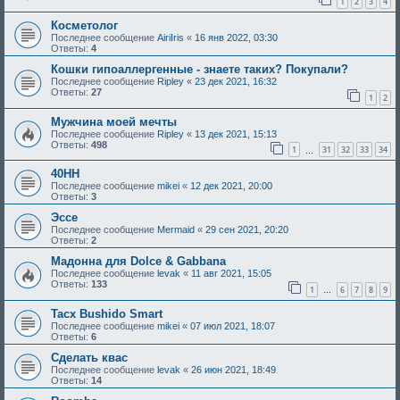
1
2
3
4
Косметолог
Последнее сообщение
AiriIris
«
16 янв 2022, 03:30
Ответы:
4
Кошки гипоаллергенные - знаете таких? Покупали?
Последнее сообщение
Ripley
«
23 дек 2021, 16:32
Ответы:
27
1
2
Мужчина моей мечты
Последнее сообщение
Ripley
«
13 дек 2021, 15:13
Ответы:
498
1
31
32
33
34
…
40HH
Последнее сообщение
mikei
«
12 дек 2021, 20:00
Ответы:
3
Эссе
Последнее сообщение
Mermaid
«
29 сен 2021, 20:20
Ответы:
2
Мадонна для Dolce & Gabbana
Последнее сообщение
levak
«
11 авг 2021, 15:05
Ответы:
133
1
6
7
8
9
…
Tacx Bushido Smart
Последнее сообщение
mikei
«
07 июл 2021, 18:07
Ответы:
6
Сделать квас
Последнее сообщение
levak
«
26 июн 2021, 18:49
Ответы:
14