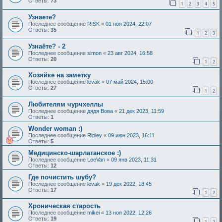
Ответы:
73
1
2
3
4
5
Узнaете?
Последнее сообщение
RISK
«
01 ноя 2024, 22:07
Ответы:
35
1
2
3
Узнаёте? - 2
Последнее сообщение
simon
«
23 авг 2024, 16:58
Ответы:
20
1
2
Хозяйке на заметку
Последнее сообщение
levak
«
07 май 2024, 15:00
Ответы:
27
1
2
Любителям чурчхеллы
Последнее сообщение
дядя Вова
«
21 дек 2023, 11:59
Ответы:
1
Wonder woman :)
Последнее сообщение
Ripley
«
09 июн 2023, 16:11
Ответы:
5
Медицинско-шарлатанское :)
Последнее сообщение
LeeVan
«
09 янв 2023, 11:31
Ответы:
12
Где почистить шубу?
Последнее сообщение
levak
«
19 дек 2022, 18:45
Ответы:
17
1
2
Хроническая старость
Последнее сообщение
mikei
«
13 ноя 2022, 12:26
Ответы:
19
1
2