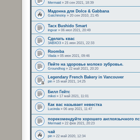
Mermaid
»
28 сен 2021, 18:39
Мадонна для Dolce & Gabbana
Gatchinskiy
»
20 сен 2010, 21:45
Tacx Bushido Smart
ingvar
»
06 июл 2021, 20:49
Сделать квас
3ABXO3
»
21 июн 2021, 22:33
Roomba
Vlada
»
05 июн 2021, 09:46
Пейте на здоровье молоко зубровье.
Groundhog
»
22 май 2021, 20:20
Legendary French Bakery in Vancouver
pin
»
15 май 2021, 14:25
Билл Гейтс
mikei
»
17 май 2021, 11:01
Как вас называет невестка
Lucinda
»
06 апр 2021, 11:47
порекомендуйте хорошего англоязычного пс
Mermaid
»
22 фев 2021, 20:23
чай
pin
»
22 май 2020, 12:34