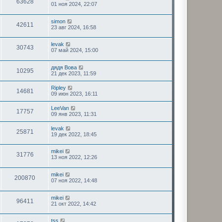
63628
01 ноя 2024, 22:07
simon
42611
23 авг 2024, 16:58
levak
30743
07 май 2024, 15:00
дядя Вова
10295
21 дек 2023, 11:59
Ripley
14681
09 июн 2023, 16:11
LeeVan
17757
09 янв 2023, 11:31
levak
25871
19 дек 2022, 18:45
mikei
31776
13 ноя 2022, 12:26
mikei
200870
07 ноя 2022, 14:48
mikei
96411
21 окт 2022, 14:42
tss