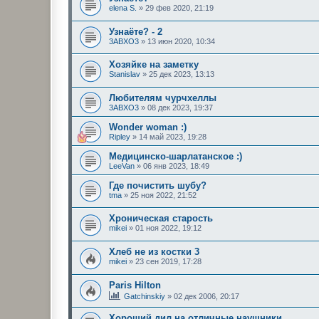
elena S.
»
29 фев 2020, 21:19
Узнаёте? - 2
3ABXO3
»
13 июн 2020, 10:34
Хозяйке на заметку
Stanislav
»
25 дек 2023, 13:13
Любителям чурчхеллы
3ABXO3
»
08 дек 2023, 19:37
Wonder woman :)
Ripley
»
14 май 2023, 19:28
Медицинско-шарлатанское :)
LeeVan
»
06 янв 2023, 18:49
Где почистить шубу?
tma
»
25 ноя 2022, 21:52
Хроническая старость
mikei
»
01 ноя 2022, 19:12
Хлеб не из костки 3
mikei
»
23 сен 2019, 17:28
Paris Hilton
Gatchinskiy
»
02 дек 2006, 20:17
Хороший дил на отличные наушники