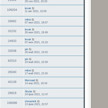
21869
29 сен 2021, 20:20
levak
109204
11 авг 2021, 15:05
mikei
26892
07 июл 2021, 18:07
levak
32232
26 июн 2021, 18:49
levak
24933
07 июн 2021, 15:16
pin
33038
26 май 2021, 19:32
pin
82510
23 май 2021, 10:39
mikei
26040
17 май 2021, 22:26
Mermaid
40139
14 апр 2021, 18:34
Skylar
28919
24 фев 2021, 12:47
shmantrik
106096
13 фев 2021, 22:57