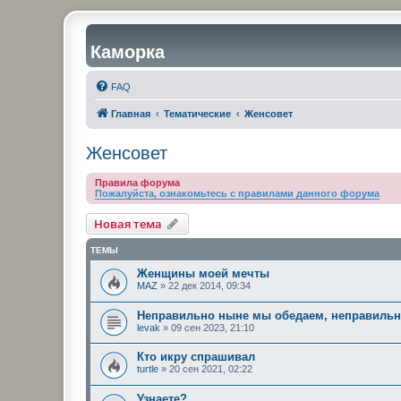
Каморка
FAQ
Главная
Тематические
Женсовет
Женсовет
Правила форума
Пожалуйста, ознакомьтесь с правилами данного форума
Новая тема
ТЕМЫ
Женщины моей мечты
MAZ
»
22 дек 2014, 09:34
Неправильно ныне мы обедаем, неправильно
levak
»
09 сен 2023, 21:10
Кто икру спрашивал
turtle
»
20 сен 2021, 02:22
Узнaете?