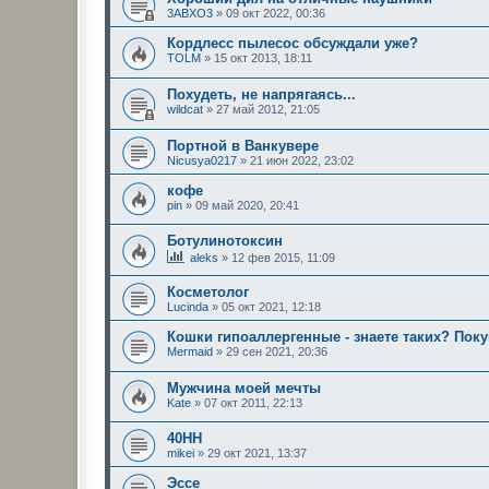
3ABXO3
»
09 окт 2022, 00:36
Кордлесс пылесос обсуждали уже?
TOLM
»
15 окт 2013, 18:11
Похудеть, не напрягаясь...
wildcat
»
27 май 2012, 21:05
Портной в Ванкувере
Nicusya0217
»
21 июн 2022, 23:02
кофе
pin
»
09 май 2020, 20:41
Ботулинотоксин
aleks
»
12 фев 2015, 11:09
Косметолог
Lucinda
»
05 окт 2021, 12:18
Кошки гипоаллергенные - знаете таких? Пок
Mermaid
»
29 сен 2021, 20:36
Мужчина моей мечты
Kate
»
07 окт 2011, 22:13
40HH
mikei
»
29 окт 2021, 13:37
Эссе