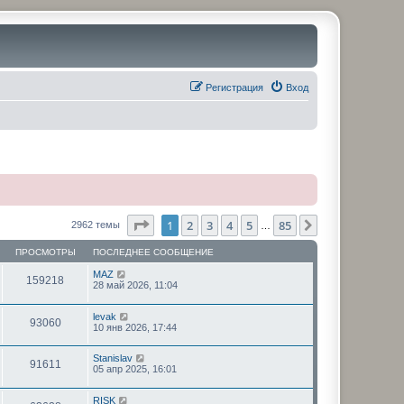
Регистрация
Вход
Страница
1
из
85
1
2
3
4
5
85
След.
2962 темы
…
ПРОСМОТРЫ
ПОСЛЕДНЕЕ СООБЩЕНИЕ
MAZ
159218
28 май 2026, 11:04
levak
93060
10 янв 2026, 17:44
Stanislav
91611
05 апр 2025, 16:01
RISK