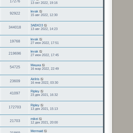
17276
13 окт 2022, 19:16
levak
92922
15 авг 2022, 12:30
3ABXO3
344018
13 авг 2022, 14:23
levak
19768
27 июн 2022, 17:51
levak
219696
27 июн 2022, 17:45
Мишка
54725
16 мар 2022, 22:49
AiriIris
23609
16 янв 2022, 03:30
Ripley
41097
23 дек 2021, 16:32
Ripley
172703
13 дек 2021, 15:13
mikei
21703
12 дек 2021, 20:00
Mermaid