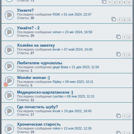
Ответы:
73
1
2
3
4
5
Узнaете?
Последнее сообщение
RISK
«
01 ноя 2024, 22:07
Ответы:
35
1
2
3
Узнаёте? - 2
Последнее сообщение
simon
«
23 авг 2024, 16:58
Ответы:
20
1
2
Хозяйке на заметку
Последнее сообщение
levak
«
07 май 2024, 15:00
Ответы:
27
1
2
Любителям чурчхеллы
Последнее сообщение
дядя Вова
«
21 дек 2023, 11:59
Ответы:
1
Wonder woman :)
Последнее сообщение
Ripley
«
09 июн 2023, 16:11
Ответы:
5
Медицинско-шарлатанское :)
Последнее сообщение
LeeVan
«
09 янв 2023, 11:31
Ответы:
12
Где почистить шубу?
Последнее сообщение
levak
«
19 дек 2022, 18:45
Ответы:
17
1
2
Хроническая старость
Последнее сообщение
mikei
«
13 ноя 2022, 12:26
Ответы:
19
1
2