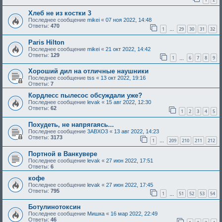
Хлеб не из костки 3
Последнее сообщение
mikei
«
07 ноя 2022, 14:48
Ответы:
470
1
29
30
31
32
…
Paris Hilton
Последнее сообщение
mikei
«
21 окт 2022, 14:42
Ответы:
129
1
6
7
8
9
…
Хороший дил на отличные наушники
Последнее сообщение
tss
«
13 окт 2022, 19:16
Ответы:
7
Кордлесс пылесос обсуждали уже?
Последнее сообщение
levak
«
15 авг 2022, 12:30
Ответы:
62
1
2
3
4
5
Похудеть, не напрягаясь...
Последнее сообщение
3ABXO3
«
13 авг 2022, 14:23
Ответы:
3173
1
209
210
211
212
…
Портной в Ванкувере
Последнее сообщение
levak
«
27 июн 2022, 17:51
Ответы:
6
кофе
Последнее сообщение
levak
«
27 июн 2022, 17:45
Ответы:
795
1
51
52
53
54
…
Ботулинотоксин
Последнее сообщение
Мишка
«
16 мар 2022, 22:49
Ответы:
46