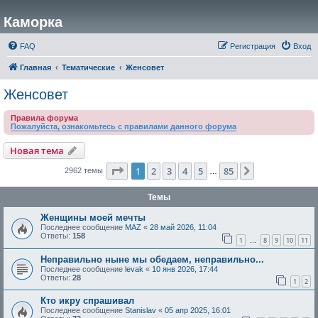
Каморка
FAQ
Регистрация
Вход
Главная
Тематические
Женсовет
Женсовет
Правила форума
Пожалуйста, ознакомьтесь с правилами данного форума
Новая тема
Страница
1
из
85
1
2
3
4
5
85
След.
2962 темы
…
Темы
Женщины моей мечты
Последнее сообщение
MAZ
«
28 май 2026, 11:04
Ответы:
158
1
8
9
10
11
…
Неправильно ныне мы обедаем, неправильно...
Последнее сообщение
levak
«
10 янв 2026, 17:44
Ответы:
28
1
2
Кто икру спрашивал
Последнее сообщение
Stanislav
«
05 апр 2025, 16:01