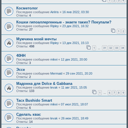
1
2
3
4
Косметолог
Последнее сообщение
AiriIris
«
16 янв 2022, 03:30
Ответы:
4
Кошки гипоаллергенные - знаете таких? Покупали?
Последнее сообщение
Ripley
«
23 дек 2021, 16:32
Ответы:
27
1
2
Мужчина моей мечты
Последнее сообщение
Ripley
«
13 дек 2021, 15:13
Ответы:
498
1
31
32
33
34
…
40HH
Последнее сообщение
mikei
«
12 дек 2021, 20:00
Ответы:
3
Эссе
Последнее сообщение
Mermaid
«
29 сен 2021, 20:20
Ответы:
2
Мадонна для Dolce & Gabbana
Последнее сообщение
levak
«
11 авг 2021, 15:05
Ответы:
133
1
6
7
8
9
…
Tacx Bushido Smart
Последнее сообщение
mikei
«
07 июл 2021, 18:07
Ответы:
6
Сделать квас
Последнее сообщение
levak
«
26 июн 2021, 18:49
Ответы:
14