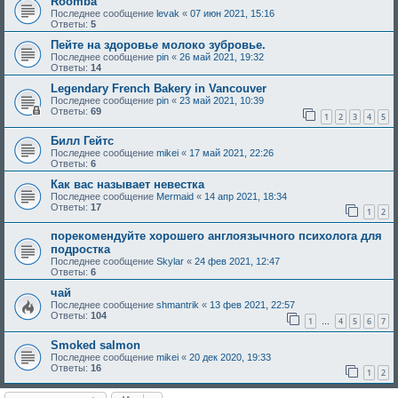
Roomba
Последнее сообщение
levak
«
07 июн 2021, 15:16
Ответы:
5
Пейте на здоровье молоко зубровье.
Последнее сообщение
pin
«
26 май 2021, 19:32
Ответы:
14
Legendary French Bakery in Vancouver
Последнее сообщение
pin
«
23 май 2021, 10:39
Ответы:
69
1
2
3
4
5
Билл Гейтс
Последнее сообщение
mikei
«
17 май 2021, 22:26
Ответы:
6
Как вас называет невестка
Последнее сообщение
Mermaid
«
14 апр 2021, 18:34
Ответы:
17
1
2
порекомендуйте хорошего англоязычного психолога для
подростка
Последнее сообщение
Skylar
«
24 фев 2021, 12:47
Ответы:
6
чай
Последнее сообщение
shmantrik
«
13 фев 2021, 22:57
Ответы:
104
1
4
5
6
7
…
Smoked salmon
Последнее сообщение
mikei
«
20 дек 2020, 19:33
Ответы:
16
1
2