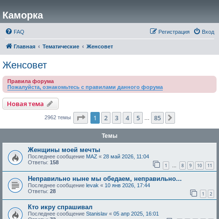
Каморка
FAQ
Регистрация
Вход
Главная
Тематические
Женсовет
Женсовет
Правила форума
Пожалуйста, ознакомьтесь с правилами данного форума
Новая тема
Страница
1
из
85
1
2
3
4
5
85
След.
2962 темы
…
Темы
Женщины моей мечты
Последнее сообщение
MAZ
«
28 май 2026, 11:04
Ответы:
158
1
8
9
10
11
…
Неправильно ныне мы обедаем, неправильно...
Последнее сообщение
levak
«
10 янв 2026, 17:44
Ответы:
28
1
2
Кто икру спрашивал
Последнее сообщение
Stanislav
«
05 апр 2025, 16:01