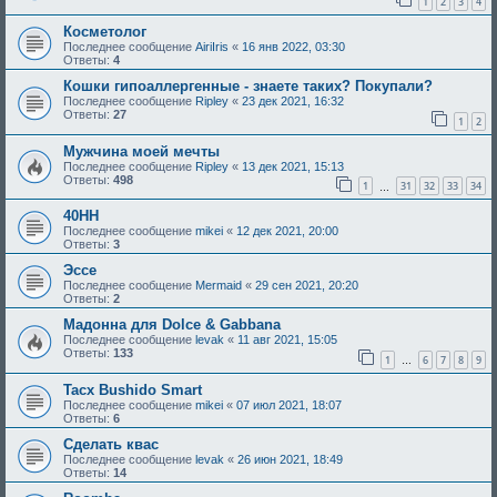
1
2
3
4
Косметолог
Последнее сообщение
AiriIris
«
16 янв 2022, 03:30
Ответы:
4
Кошки гипоаллергенные - знаете таких? Покупали?
Последнее сообщение
Ripley
«
23 дек 2021, 16:32
Ответы:
27
1
2
Мужчина моей мечты
Последнее сообщение
Ripley
«
13 дек 2021, 15:13
Ответы:
498
1
31
32
33
34
…
40HH
Последнее сообщение
mikei
«
12 дек 2021, 20:00
Ответы:
3
Эссе
Последнее сообщение
Mermaid
«
29 сен 2021, 20:20
Ответы:
2
Мадонна для Dolce & Gabbana
Последнее сообщение
levak
«
11 авг 2021, 15:05
Ответы:
133
1
6
7
8
9
…
Tacx Bushido Smart
Последнее сообщение
mikei
«
07 июл 2021, 18:07
Ответы:
6
Сделать квас
Последнее сообщение
levak
«
26 июн 2021, 18:49
Ответы:
14