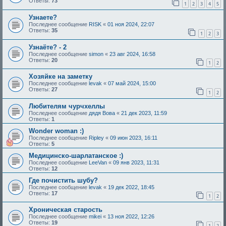
Ответы:
73
1
2
3
4
5
Узнaете?
Последнее сообщение
RISK
«
01 ноя 2024, 22:07
Ответы:
35
1
2
3
Узнаёте? - 2
Последнее сообщение
simon
«
23 авг 2024, 16:58
Ответы:
20
1
2
Хозяйке на заметку
Последнее сообщение
levak
«
07 май 2024, 15:00
Ответы:
27
1
2
Любителям чурчхеллы
Последнее сообщение
дядя Вова
«
21 дек 2023, 11:59
Ответы:
1
Wonder woman :)
Последнее сообщение
Ripley
«
09 июн 2023, 16:11
Ответы:
5
Медицинско-шарлатанское :)
Последнее сообщение
LeeVan
«
09 янв 2023, 11:31
Ответы:
12
Где почистить шубу?
Последнее сообщение
levak
«
19 дек 2022, 18:45
Ответы:
17
1
2
Хроническая старость
Последнее сообщение
mikei
«
13 ноя 2022, 12:26
Ответы:
19
1
2