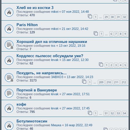
Хлеб не из костки 3
Последнее сообщение
mikei
«
07 ноя 2022, 14:48
Ответы:
470
1
29
30
31
32
…
Paris Hilton
Последнее сообщение
mikei
«
21 окт 2022, 14:42
Ответы:
129
1
6
7
8
9
…
Хороший дил на отличные наушники
Последнее сообщение
tss
«
13 окт 2022, 19:16
Ответы:
7
Кордлесс пылесос обсуждали уже?
Последнее сообщение
levak
«
15 авг 2022, 12:30
Ответы:
62
1
2
3
4
5
Похудеть, не напрягаясь...
Последнее сообщение
3ABXO3
«
13 авг 2022, 14:23
Ответы:
3173
1
209
210
211
212
…
Портной в Ванкувере
Последнее сообщение
levak
«
27 июн 2022, 17:51
Ответы:
6
кофе
Последнее сообщение
levak
«
27 июн 2022, 17:45
Ответы:
795
1
51
52
53
54
…
Ботулинотоксин
Последнее сообщение
Мишка
«
16 мар 2022, 22:49
Ответы:
46