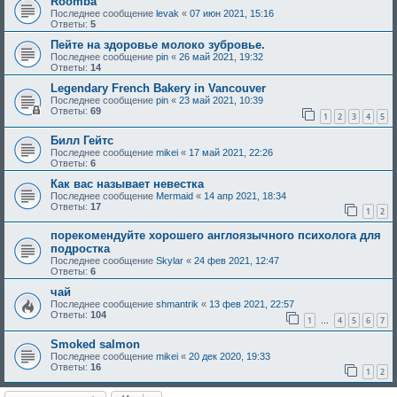
Roomba
Последнее сообщение
levak
«
07 июн 2021, 15:16
Ответы:
5
Пейте на здоровье молоко зубровье.
Последнее сообщение
pin
«
26 май 2021, 19:32
Ответы:
14
Legendary French Bakery in Vancouver
Последнее сообщение
pin
«
23 май 2021, 10:39
Ответы:
69
1
2
3
4
5
Билл Гейтс
Последнее сообщение
mikei
«
17 май 2021, 22:26
Ответы:
6
Как вас называет невестка
Последнее сообщение
Mermaid
«
14 апр 2021, 18:34
Ответы:
17
1
2
порекомендуйте хорошего англоязычного психолога для
подростка
Последнее сообщение
Skylar
«
24 фев 2021, 12:47
Ответы:
6
чай
Последнее сообщение
shmantrik
«
13 фев 2021, 22:57
Ответы:
104
1
4
5
6
7
…
Smoked salmon
Последнее сообщение
mikei
«
20 дек 2020, 19:33
Ответы:
16
1
2