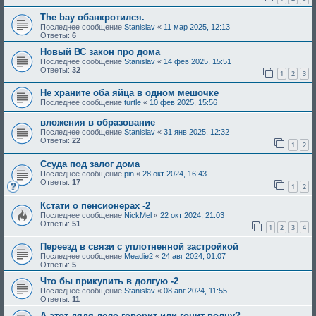
The bay обанкротился.
Последнее сообщение
Stanislav
«
11 мар 2025, 12:13
Ответы:
6
Новый ВС закон про дома
Последнее сообщение
Stanislav
«
14 фев 2025, 15:51
Ответы:
32
1
2
3
Не храните оба яйца в одном мешочке
Последнее сообщение
turtle
«
10 фев 2025, 15:56
вложения в образование
Последнее сообщение
Stanislav
«
31 янв 2025, 12:32
Ответы:
22
1
2
Ссуда под залог дома
Последнее сообщение
pin
«
28 окт 2024, 16:43
Ответы:
17
1
2
Кстати о пенсионерах -2
Последнее сообщение
NickMel
«
22 окт 2024, 21:03
Ответы:
51
1
2
3
4
Переезд в связи с уплотненной застройкой
Последнее сообщение
Meadie2
«
24 авг 2024, 01:07
Ответы:
5
Что бы прикупить в долгую -2
Последнее сообщение
Stanislav
«
08 авг 2024, 11:55
Ответы:
11
А этот дядя дело говорит или гонит волну?