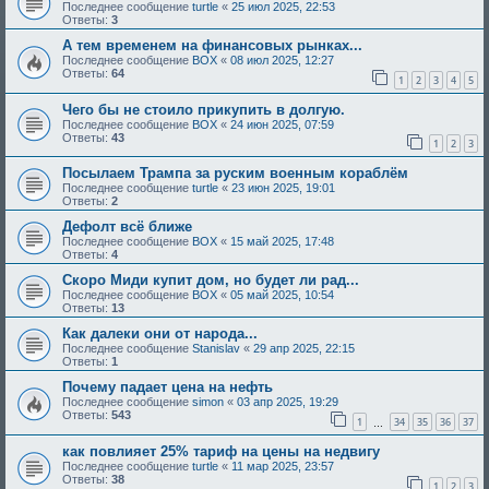
Последнее сообщение
turtle
«
25 июл 2025, 22:53
Ответы:
3
А тем временем на финансовых рынках...
Последнее сообщение
BOX
«
08 июл 2025, 12:27
Ответы:
64
1
2
3
4
5
Чего бы не стоило прикупить в долгую.
Последнее сообщение
BOX
«
24 июн 2025, 07:59
Ответы:
43
1
2
3
Посылаем Трампа за руским военным кораблём
Последнее сообщение
turtle
«
23 июн 2025, 19:01
Ответы:
2
Дефолт всё ближе
Последнее сообщение
BOX
«
15 май 2025, 17:48
Ответы:
4
Скоро Миди купит дом, но будет ли рад...
Последнее сообщение
BOX
«
05 май 2025, 10:54
Ответы:
13
Как далеки они от народа...
Последнее сообщение
Stanislav
«
29 апр 2025, 22:15
Ответы:
1
Почему падает цена на нефть
Последнее сообщение
simon
«
03 апр 2025, 19:29
Ответы:
543
1
34
35
36
37
…
как повлияет 25% тариф на цены на недвигу
Последнее сообщение
turtle
«
11 мар 2025, 23:57
Ответы:
38
1
2
3