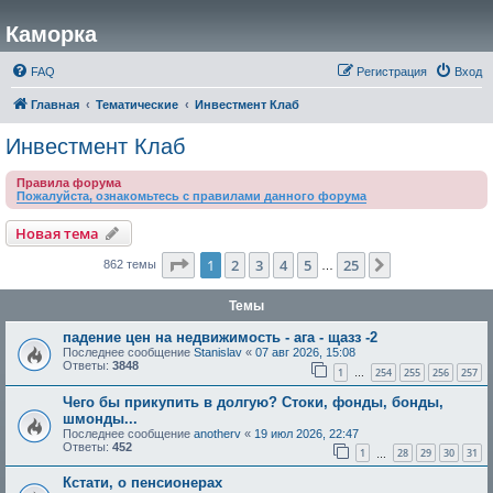
Каморка
FAQ
Регистрация
Вход
Главная
Тематические
Инвестмент Клаб
Инвестмент Клаб
Правила форума
Пожалуйста, ознакомьтесь с правилами данного форума
Новая тема
Страница
1
из
25
1
2
3
4
5
25
След.
862 темы
…
Темы
падение цен на недвижимость - ага - щазз -2
Последнее сообщение
Stanislav
«
07 авг 2026, 15:08
Ответы:
3848
1
254
255
256
257
…
Чего бы прикупить в долгую? Стоки, фонды, бонды,
шмонды...
Последнее сообщение
anotherv
«
19 июл 2026, 22:47
Ответы:
452
1
28
29
30
31
…
Кстати, о пенсионерах