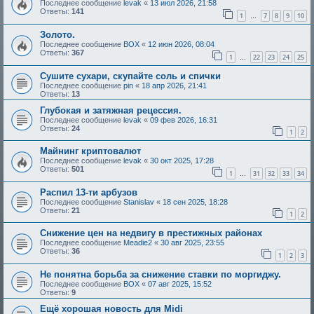
Последнее сообщение
levak
«
13 июл 2026, 21:58
Ответы:
141
1
7
8
9
10
…
Золото.
Последнее сообщение
BOX
«
12 июн 2026, 08:04
Ответы:
367
1
22
23
24
25
…
Сушите сухари, скупайте соль и спички
Последнее сообщение
pin
«
18 апр 2026, 21:41
Ответы:
13
Глубокая и затяжная рецессия.
Последнее сообщение
levak
«
09 фев 2026, 16:31
Ответы:
24
1
2
Майнинг криптовалют
Последнее сообщение
levak
«
30 окт 2025, 17:28
Ответы:
501
1
31
32
33
34
…
Распил 13-ти арбузов
Последнее сообщение
Stanislav
«
18 сен 2025, 18:28
Ответы:
21
1
2
Снижение цен на недвигу в престижных районах
Последнее сообщение
Meadie2
«
30 авг 2025, 23:55
Ответы:
36
1
2
3
Не понятна борьба за снижение ставки по моргиджу.
Последнее сообщение
BOX
«
07 авг 2025, 15:52
Ответы:
9
Ещё хорошая новость для Midi