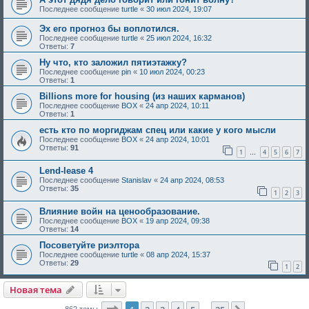
Последнее сообщение
turtle
«
30 июл 2024, 19:07
Эх его прогноз бы воплотился.
Последнее сообщение
turtle
«
25 июл 2024, 16:32
Ответы:
7
Ну что, кто заложил пятиэтажку?
Последнее сообщение
pin
«
10 июл 2024, 00:23
Ответы:
1
Billions more for housing (из наших карманов)
Последнее сообщение
BOX
«
24 апр 2024, 10:11
Ответы:
1
есть кто по моргиджам спец или какие у кого мысли
Последнее сообщение
BOX
«
24 апр 2024, 10:01
Ответы:
91
1
4
5
6
7
…
Lend-lease 4
Последнее сообщение
Stanislav
«
24 апр 2024, 08:53
Ответы:
35
1
2
3
Влияние войн на ценообразование.
Последнее сообщение
BOX
«
19 апр 2024, 09:38
Ответы:
14
Посоветуйте риэлтора
Последнее сообщение
turtle
«
08 апр 2024, 15:37
Ответы:
29
1
2
Новая тема