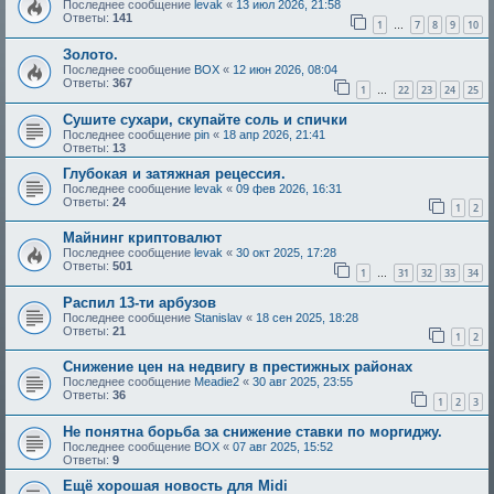
Последнее сообщение
levak
«
13 июл 2026, 21:58
Ответы:
141
1
7
8
9
10
…
Золото.
Последнее сообщение
BOX
«
12 июн 2026, 08:04
Ответы:
367
1
22
23
24
25
…
Сушите сухари, скупайте соль и спички
Последнее сообщение
pin
«
18 апр 2026, 21:41
Ответы:
13
Глубокая и затяжная рецессия.
Последнее сообщение
levak
«
09 фев 2026, 16:31
Ответы:
24
1
2
Майнинг криптовалют
Последнее сообщение
levak
«
30 окт 2025, 17:28
Ответы:
501
1
31
32
33
34
…
Распил 13-ти арбузов
Последнее сообщение
Stanislav
«
18 сен 2025, 18:28
Ответы:
21
1
2
Снижение цен на недвигу в престижных районах
Последнее сообщение
Meadie2
«
30 авг 2025, 23:55
Ответы:
36
1
2
3
Не понятна борьба за снижение ставки по моргиджу.
Последнее сообщение
BOX
«
07 авг 2025, 15:52
Ответы:
9
Ещё хорошая новость для Midi