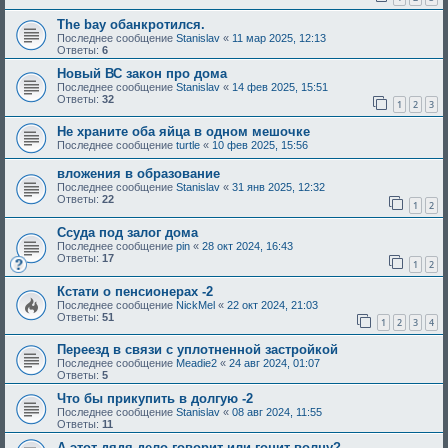
The bay обанкротился.
Последнее сообщение
Stanislav
«
11 мар 2025, 12:13
Ответы:
6
Новый ВС закон про дома
Последнее сообщение
Stanislav
«
14 фев 2025, 15:51
Ответы:
32
1
2
3
Не храните оба яйца в одном мешочке
Последнее сообщение
turtle
«
10 фев 2025, 15:56
вложения в образование
Последнее сообщение
Stanislav
«
31 янв 2025, 12:32
Ответы:
22
1
2
Ссуда под залог дома
Последнее сообщение
pin
«
28 окт 2024, 16:43
Ответы:
17
1
2
Кстати о пенсионерах -2
Последнее сообщение
NickMel
«
22 окт 2024, 21:03
Ответы:
51
1
2
3
4
Переезд в связи с уплотненной застройкой
Последнее сообщение
Meadie2
«
24 авг 2024, 01:07
Ответы:
5
Что бы прикупить в долгую -2
Последнее сообщение
Stanislav
«
08 авг 2024, 11:55
Ответы:
11
А этот дядя дело говорит или гонит волну?