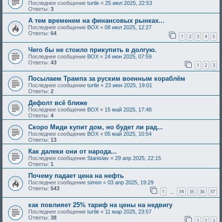
Последнее сообщение
turtle
«
25 июл 2025, 22:53
Ответы:
3
А тем временем на финансовых рынках...
Последнее сообщение
BOX
«
08 июл 2025, 12:27
Ответы:
64
1
2
3
4
5
Чего бы не стоило прикупить в долгую.
Последнее сообщение
BOX
«
24 июн 2025, 07:59
Ответы:
43
1
2
3
Посылаем Трампа за руским военным кораблём
Последнее сообщение
turtle
«
23 июн 2025, 19:01
Ответы:
2
Дефолт всё ближе
Последнее сообщение
BOX
«
15 май 2025, 17:48
Ответы:
4
Скоро Миди купит дом, но будет ли рад...
Последнее сообщение
BOX
«
05 май 2025, 10:54
Ответы:
13
Как далеки они от народа...
Последнее сообщение
Stanislav
«
29 апр 2025, 22:15
Ответы:
1
Почему падает цена на нефть
Последнее сообщение
simon
«
03 апр 2025, 19:29
Ответы:
543
1
34
35
36
37
…
как повлияет 25% тариф на цены на недвигу
Последнее сообщение
turtle
«
11 мар 2025, 23:57
Ответы:
38
1
2
3