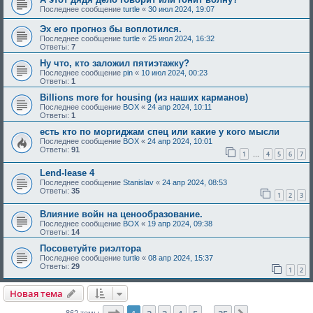
Последнее сообщение
turtle
«
30 июл 2024, 19:07
Эх его прогноз бы воплотился.
Последнее сообщение
turtle
«
25 июл 2024, 16:32
Ответы:
7
Ну что, кто заложил пятиэтажку?
Последнее сообщение
pin
«
10 июл 2024, 00:23
Ответы:
1
Billions more for housing (из наших карманов)
Последнее сообщение
BOX
«
24 апр 2024, 10:11
Ответы:
1
есть кто по моргиджам спец или какие у кого мысли
Последнее сообщение
BOX
«
24 апр 2024, 10:01
Ответы:
91
1
4
5
6
7
…
Lend-lease 4
Последнее сообщение
Stanislav
«
24 апр 2024, 08:53
Ответы:
35
1
2
3
Влияние войн на ценообразование.
Последнее сообщение
BOX
«
19 апр 2024, 09:38
Ответы:
14
Посоветуйте риэлтора
Последнее сообщение
turtle
«
08 апр 2024, 15:37
Ответы:
29
1
2
Новая тема