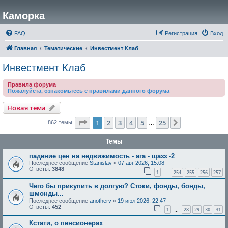
Каморка
FAQ
Регистрация
Вход
Главная
Тематические
Инвестмент Клаб
Инвестмент Клаб
Правила форума
Пожалуйста, ознакомьтесь с правилами данного форума
Новая тема
Страница
1
из
25
1
2
3
4
5
25
След.
862 темы
…
Темы
падение цен на недвижимость - ага - щазз -2
Последнее сообщение
Stanislav
«
07 авг 2026, 15:08
Ответы:
3848
1
254
255
256
257
…
Чего бы прикупить в долгую? Стоки, фонды, бонды,
шмонды...
Последнее сообщение
anotherv
«
19 июл 2026, 22:47
Ответы:
452
1
28
29
30
31
…
Кстати, о пенсионерах