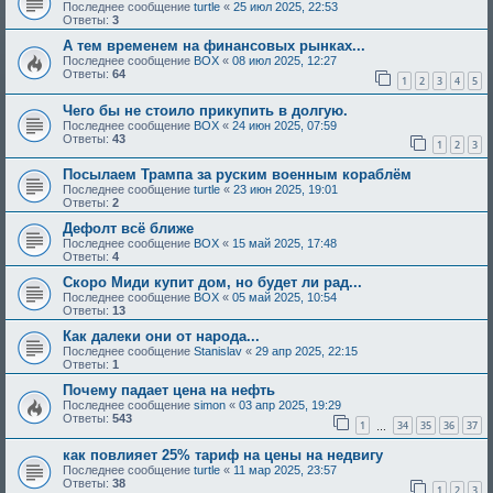
Последнее сообщение
turtle
«
25 июл 2025, 22:53
Ответы:
3
А тем временем на финансовых рынках...
Последнее сообщение
BOX
«
08 июл 2025, 12:27
Ответы:
64
1
2
3
4
5
Чего бы не стоило прикупить в долгую.
Последнее сообщение
BOX
«
24 июн 2025, 07:59
Ответы:
43
1
2
3
Посылаем Трампа за руским военным кораблём
Последнее сообщение
turtle
«
23 июн 2025, 19:01
Ответы:
2
Дефолт всё ближе
Последнее сообщение
BOX
«
15 май 2025, 17:48
Ответы:
4
Скоро Миди купит дом, но будет ли рад...
Последнее сообщение
BOX
«
05 май 2025, 10:54
Ответы:
13
Как далеки они от народа...
Последнее сообщение
Stanislav
«
29 апр 2025, 22:15
Ответы:
1
Почему падает цена на нефть
Последнее сообщение
simon
«
03 апр 2025, 19:29
Ответы:
543
1
34
35
36
37
…
как повлияет 25% тариф на цены на недвигу
Последнее сообщение
turtle
«
11 мар 2025, 23:57
Ответы:
38
1
2
3