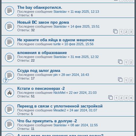
The bay обанкротился.
Последнее сообщение
Stanislav
«
11 мар 2025, 12:13
Ответы:
6
Новый ВС закон про дома
Последнее сообщение
Stanislav
«
14 фев 2025, 15:51
Ответы:
32
1
2
3
Не храните оба яйца в одном мешочке
Последнее сообщение
turtle
«
10 фев 2025, 15:56
вложения в образование
Последнее сообщение
Stanislav
«
31 янв 2025, 12:32
Ответы:
22
1
2
Ссуда под залог дома
Последнее сообщение
pin
«
28 окт 2024, 16:43
Ответы:
17
1
2
Кстати о пенсионерах -2
Последнее сообщение
NickMel
«
22 окт 2024, 21:03
Ответы:
51
1
2
3
4
Переезд в связи с уплотненной застройкой
Последнее сообщение
Meadie2
«
24 авг 2024, 01:07
Ответы:
5
Что бы прикупить в долгую -2
Последнее сообщение
Stanislav
«
08 авг 2024, 11:55
Ответы:
11
А этот дядя дело говорит или гонит волну?