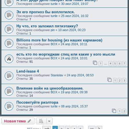
Последнее сообщение
turtle
«
30 июл 2024, 19:07
Эх его прогноз бы воплотился.
Последнее сообщение
turtle
«
25 июл 2024, 16:32
Ответы:
7
Ну что, кто заложил пятиэтажку?
Последнее сообщение
pin
«
10 июл 2024, 00:23
Ответы:
1
Billions more for housing (из наших карманов)
Последнее сообщение
BOX
«
24 апр 2024, 10:11
Ответы:
1
есть кто по моргиджам спец или какие у кого мысли
Последнее сообщение
BOX
«
24 апр 2024, 10:01
Ответы:
91
1
4
5
6
7
…
Lend-lease 4
Последнее сообщение
Stanislav
«
24 апр 2024, 08:53
Ответы:
35
1
2
3
Влияние войн на ценообразование.
Последнее сообщение
BOX
«
19 апр 2024, 09:38
Ответы:
14
Посоветуйте риэлтора
Последнее сообщение
turtle
«
08 апр 2024, 15:37
Ответы:
29
1
2
Новая тема