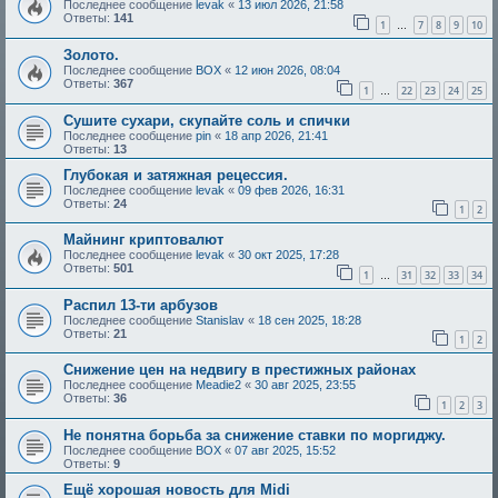
Последнее сообщение
levak
«
13 июл 2026, 21:58
Ответы:
141
1
7
8
9
10
…
Золото.
Последнее сообщение
BOX
«
12 июн 2026, 08:04
Ответы:
367
1
22
23
24
25
…
Сушите сухари, скупайте соль и спички
Последнее сообщение
pin
«
18 апр 2026, 21:41
Ответы:
13
Глубокая и затяжная рецессия.
Последнее сообщение
levak
«
09 фев 2026, 16:31
Ответы:
24
1
2
Майнинг криптовалют
Последнее сообщение
levak
«
30 окт 2025, 17:28
Ответы:
501
1
31
32
33
34
…
Распил 13-ти арбузов
Последнее сообщение
Stanislav
«
18 сен 2025, 18:28
Ответы:
21
1
2
Снижение цен на недвигу в престижных районах
Последнее сообщение
Meadie2
«
30 авг 2025, 23:55
Ответы:
36
1
2
3
Не понятна борьба за снижение ставки по моргиджу.
Последнее сообщение
BOX
«
07 авг 2025, 15:52
Ответы:
9
Ещё хорошая новость для Midi