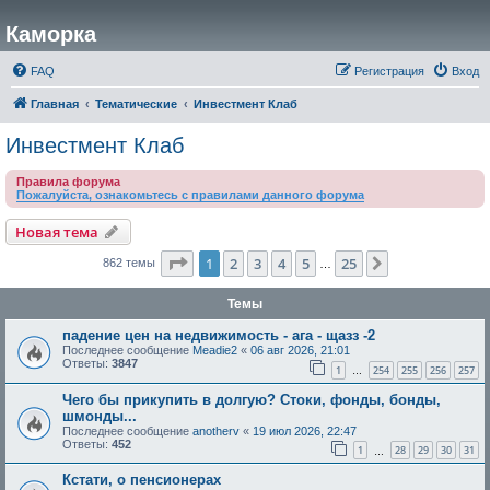
Каморка
FAQ
Регистрация
Вход
Главная
Тематические
Инвестмент Клаб
Инвестмент Клаб
Правила форума
Пожалуйста, ознакомьтесь с правилами данного форума
Новая тема
Страница
1
из
25
1
2
3
4
5
25
След.
862 темы
…
Темы
падение цен на недвижимость - ага - щазз -2
Последнее сообщение
Meadie2
«
06 авг 2026, 21:01
Ответы:
3847
1
254
255
256
257
…
Чего бы прикупить в долгую? Стоки, фонды, бонды,
шмонды...
Последнее сообщение
anotherv
«
19 июл 2026, 22:47
Ответы:
452
1
28
29
30
31
…
Кстати, о пенсионерах