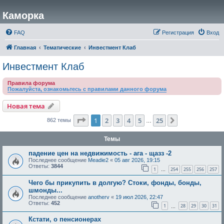
Каморка
FAQ
Регистрация
Вход
Главная
Тематические
Инвестмент Клаб
Инвестмент Клаб
Правила форума
Пожалуйста, ознакомьтесь с правилами данного форума
Новая тема
Страница
1
из
25
1
2
3
4
5
25
След.
862 темы
…
Темы
падение цен на недвижимость - ага - щазз -2
Последнее сообщение
Meadie2
«
05 авг 2026, 19:15
Ответы:
3844
1
254
255
256
257
…
Чего бы прикупить в долгую? Стоки, фонды, бонды,
шмонды...
Последнее сообщение
anotherv
«
19 июл 2026, 22:47
Ответы:
452
1
28
29
30
31
…
Кстати, о пенсионерах