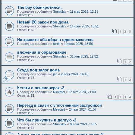
The bay обанкротился.
Последнее сообщение
Stanislav
«
11 мар 2025, 12:13
Ответы:
6
Новый ВС закон про дома
Последнее сообщение
Stanislav
«
14 фев 2025, 15:51
Ответы:
32
1
2
3
Не храните оба яйца в одном мешочке
Последнее сообщение
turtle
«
10 фев 2025, 15:56
вложения в образование
Последнее сообщение
Stanislav
«
31 янв 2025, 12:32
Ответы:
22
1
2
Ссуда под залог дома
Последнее сообщение
pin
«
28 окт 2024, 16:43
Ответы:
17
1
2
Кстати о пенсионерах -2
Последнее сообщение
NickMel
«
22 окт 2024, 21:03
Ответы:
51
1
2
3
4
Переезд в связи с уплотненной застройкой
Последнее сообщение
Meadie2
«
24 авг 2024, 01:07
Ответы:
5
Что бы прикупить в долгую -2
Последнее сообщение
Stanislav
«
08 авг 2024, 11:55
Ответы:
11
А этот дядя дело говорит или гонит волну?