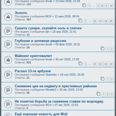
Последнее сообщение
levak
«
13 июл 2026, 21:58
Ответы:
141
1
7
8
9
10
…
Золото.
Последнее сообщение
BOX
«
12 июн 2026, 08:04
Ответы:
367
1
22
23
24
25
…
Сушите сухари, скупайте соль и спички
Последнее сообщение
pin
«
18 апр 2026, 21:41
Ответы:
13
Глубокая и затяжная рецессия.
Последнее сообщение
levak
«
09 фев 2026, 16:31
Ответы:
24
1
2
Майнинг криптовалют
Последнее сообщение
levak
«
30 окт 2025, 17:28
Ответы:
501
1
31
32
33
34
…
Распил 13-ти арбузов
Последнее сообщение
Stanislav
«
18 сен 2025, 18:28
Ответы:
21
1
2
Снижение цен на недвигу в престижных районах
Последнее сообщение
Meadie2
«
30 авг 2025, 23:55
Ответы:
36
1
2
3
Не понятна борьба за снижение ставки по моргиджу.
Последнее сообщение
BOX
«
07 авг 2025, 15:52
Ответы:
9
Ещё хорошая новость для Midi