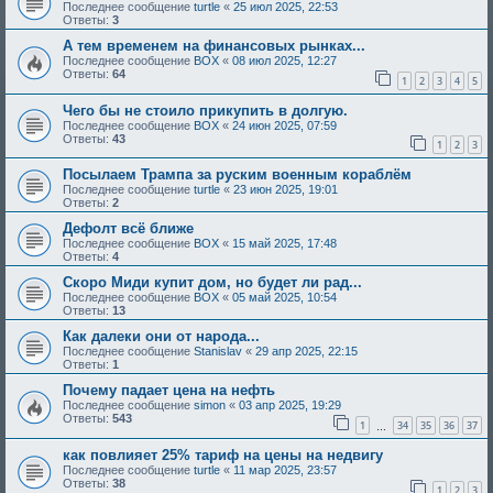
Последнее сообщение
turtle
«
25 июл 2025, 22:53
Ответы:
3
А тем временем на финансовых рынках...
Последнее сообщение
BOX
«
08 июл 2025, 12:27
Ответы:
64
1
2
3
4
5
Чего бы не стоило прикупить в долгую.
Последнее сообщение
BOX
«
24 июн 2025, 07:59
Ответы:
43
1
2
3
Посылаем Трампа за руским военным кораблём
Последнее сообщение
turtle
«
23 июн 2025, 19:01
Ответы:
2
Дефолт всё ближе
Последнее сообщение
BOX
«
15 май 2025, 17:48
Ответы:
4
Скоро Миди купит дом, но будет ли рад...
Последнее сообщение
BOX
«
05 май 2025, 10:54
Ответы:
13
Как далеки они от народа...
Последнее сообщение
Stanislav
«
29 апр 2025, 22:15
Ответы:
1
Почему падает цена на нефть
Последнее сообщение
simon
«
03 апр 2025, 19:29
Ответы:
543
1
34
35
36
37
…
как повлияет 25% тариф на цены на недвигу
Последнее сообщение
turtle
«
11 мар 2025, 23:57
Ответы:
38
1
2
3