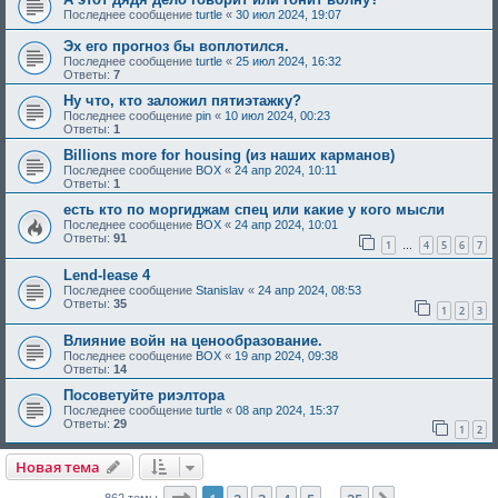
Последнее сообщение
turtle
«
30 июл 2024, 19:07
Эх его прогноз бы воплотился.
Последнее сообщение
turtle
«
25 июл 2024, 16:32
Ответы:
7
Ну что, кто заложил пятиэтажку?
Последнее сообщение
pin
«
10 июл 2024, 00:23
Ответы:
1
Billions more for housing (из наших карманов)
Последнее сообщение
BOX
«
24 апр 2024, 10:11
Ответы:
1
есть кто по моргиджам спец или какие у кого мысли
Последнее сообщение
BOX
«
24 апр 2024, 10:01
Ответы:
91
1
4
5
6
7
…
Lend-lease 4
Последнее сообщение
Stanislav
«
24 апр 2024, 08:53
Ответы:
35
1
2
3
Влияние войн на ценообразование.
Последнее сообщение
BOX
«
19 апр 2024, 09:38
Ответы:
14
Посоветуйте риэлтора
Последнее сообщение
turtle
«
08 апр 2024, 15:37
Ответы:
29
1
2
Новая тема