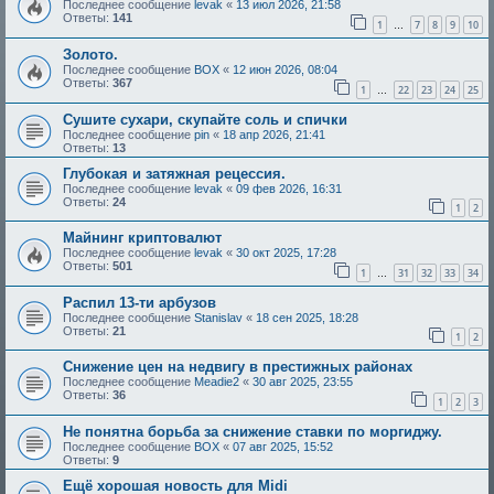
Последнее сообщение
levak
«
13 июл 2026, 21:58
Ответы:
141
1
7
8
9
10
…
Золото.
Последнее сообщение
BOX
«
12 июн 2026, 08:04
Ответы:
367
1
22
23
24
25
…
Сушите сухари, скупайте соль и спички
Последнее сообщение
pin
«
18 апр 2026, 21:41
Ответы:
13
Глубокая и затяжная рецессия.
Последнее сообщение
levak
«
09 фев 2026, 16:31
Ответы:
24
1
2
Майнинг криптовалют
Последнее сообщение
levak
«
30 окт 2025, 17:28
Ответы:
501
1
31
32
33
34
…
Распил 13-ти арбузов
Последнее сообщение
Stanislav
«
18 сен 2025, 18:28
Ответы:
21
1
2
Снижение цен на недвигу в престижных районах
Последнее сообщение
Meadie2
«
30 авг 2025, 23:55
Ответы:
36
1
2
3
Не понятна борьба за снижение ставки по моргиджу.
Последнее сообщение
BOX
«
07 авг 2025, 15:52
Ответы:
9
Ещё хорошая новость для Midi