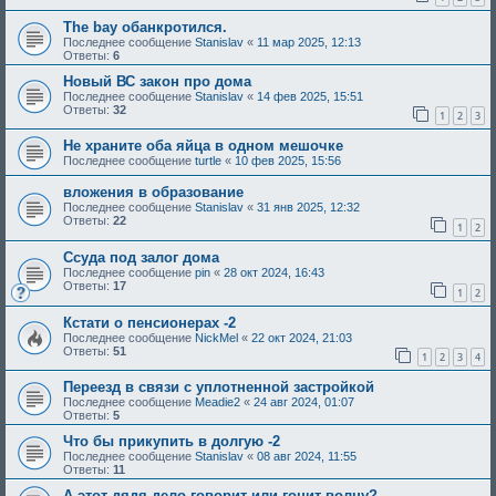
The bay обанкротился.
Последнее сообщение
Stanislav
«
11 мар 2025, 12:13
Ответы:
6
Новый ВС закон про дома
Последнее сообщение
Stanislav
«
14 фев 2025, 15:51
Ответы:
32
1
2
3
Не храните оба яйца в одном мешочке
Последнее сообщение
turtle
«
10 фев 2025, 15:56
вложения в образование
Последнее сообщение
Stanislav
«
31 янв 2025, 12:32
Ответы:
22
1
2
Ссуда под залог дома
Последнее сообщение
pin
«
28 окт 2024, 16:43
Ответы:
17
1
2
Кстати о пенсионерах -2
Последнее сообщение
NickMel
«
22 окт 2024, 21:03
Ответы:
51
1
2
3
4
Переезд в связи с уплотненной застройкой
Последнее сообщение
Meadie2
«
24 авг 2024, 01:07
Ответы:
5
Что бы прикупить в долгую -2
Последнее сообщение
Stanislav
«
08 авг 2024, 11:55
Ответы:
11
А этот дядя дело говорит или гонит волну?