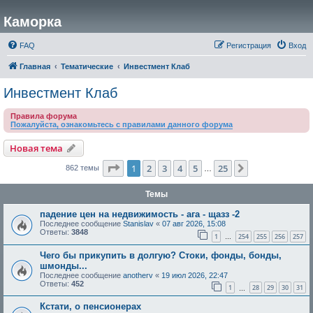
Каморка
FAQ
Регистрация
Вход
Главная
Тематические
Инвестмент Клаб
Инвестмент Клаб
Правила форума
Пожалуйста, ознакомьтесь с правилами данного форума
Новая тема
Страница
1
из
25
1
2
3
4
5
25
След.
862 темы
…
Темы
падение цен на недвижимость - ага - щазз -2
Последнее сообщение
Stanislav
«
07 авг 2026, 15:08
Ответы:
3848
1
254
255
256
257
…
Чего бы прикупить в долгую? Стоки, фонды, бонды,
шмонды...
Последнее сообщение
anotherv
«
19 июл 2026, 22:47
Ответы:
452
1
28
29
30
31
…
Кстати, о пенсионерах