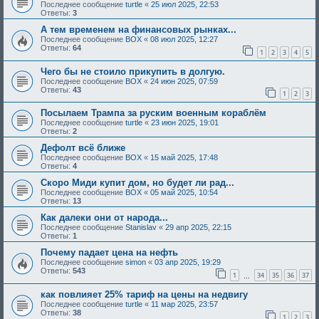
Последнее сообщение
turtle
«
25 июл 2025, 22:53
Ответы:
3
А тем временем на финансовых рынках...
Последнее сообщение
BOX
«
08 июл 2025, 12:27
Ответы:
64
1
2
3
4
5
Чего бы не стоило прикупить в долгую.
Последнее сообщение
BOX
«
24 июн 2025, 07:59
Ответы:
43
1
2
3
Посылаем Трампа за руским военным кораблём
Последнее сообщение
turtle
«
23 июн 2025, 19:01
Ответы:
2
Дефолт всё ближе
Последнее сообщение
BOX
«
15 май 2025, 17:48
Ответы:
4
Скоро Миди купит дом, но будет ли рад...
Последнее сообщение
BOX
«
05 май 2025, 10:54
Ответы:
13
Как далеки они от народа...
Последнее сообщение
Stanislav
«
29 апр 2025, 22:15
Ответы:
1
Почему падает цена на нефть
Последнее сообщение
simon
«
03 апр 2025, 19:29
Ответы:
543
1
34
35
36
37
…
как повлияет 25% тариф на цены на недвигу
Последнее сообщение
turtle
«
11 мар 2025, 23:57
Ответы:
38
1
2
3