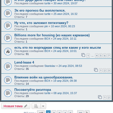
Последнее сообщение
turtle
«
30 июл 2024, 19:07
Эх его прогноз бы воплотился.
Последнее сообщение
turtle
«
25 июл 2024, 16:32
Ответы:
7
Ну что, кто заложил пятиэтажку?
Последнее сообщение
pin
«
10 июл 2024, 00:23
Ответы:
1
Billions more for housing (из наших карманов)
Последнее сообщение
BOX
«
24 апр 2024, 10:11
Ответы:
1
есть кто по моргиджам спец или какие у кого мысли
Последнее сообщение
BOX
«
24 апр 2024, 10:01
Ответы:
91
1
4
5
6
7
…
Lend-lease 4
Последнее сообщение
Stanislav
«
24 апр 2024, 08:53
Ответы:
35
1
2
3
Влияние войн на ценообразование.
Последнее сообщение
BOX
«
19 апр 2024, 09:38
Ответы:
14
Посоветуйте риэлтора
Последнее сообщение
turtle
«
08 апр 2024, 15:37
Ответы:
29
1
2
Новая тема