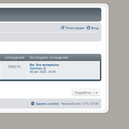
Регистрация
Вход
СООБЩЕНИЯ
ПОСЛЕДНЕЕ СООБЩЕНИЕ
Re: Это интересно
506279
П
Stanislav
е
06 авг 2026, 19:45
р
е
й
т
и
Перейти
к
п
о
с
Удалить cookies
Часовой пояс:
UTC-07:00
л
е
д
н
е
м
у