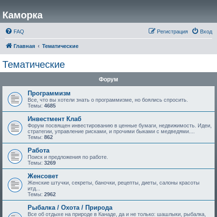
Каморка
FAQ
Регистрация
Вход
Главная
Тематические
Тематические
Форум
Программизм
Все, что вы хотели знать о программизме, но боялись спросить.
Темы:
4685
Инвестмент Клаб
Форум посвящен инвестированию в ценные бумаги, недвижимость. Идеи,
стратегии, управление рисками, и прочими быками с медведями....
Темы:
862
Работа
Поиск и предложения по работе.
Темы:
3269
Женсовет
Женские штучки, секреты, баночки, рецепты, диеты, салоны красоты
итд...
Темы:
2962
Рыбалка / Охота / Природа
Все об отдыхе на природе в Канаде, да и не только: шашлыки, рыбалка,