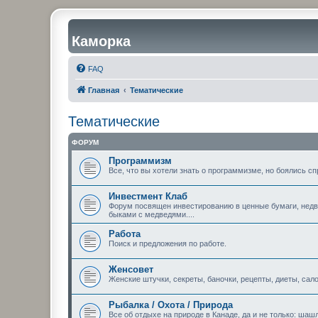
Каморка
FAQ
Главная
Тематические
Тематические
ФОРУМ
Программизм
Все, что вы хотели знать о программизме, но боялись сп
Инвестмент Клаб
Форум посвящен инвестированию в ценные бумаги, недви
быками с медведями....
Работа
Поиск и предложения по работе.
Женсовет
Женские штучки, секреты, баночки, рецепты, диеты, сало
Рыбалка / Охота / Природа
Все об отдыхе на природе в Канаде, да и не только: шашл