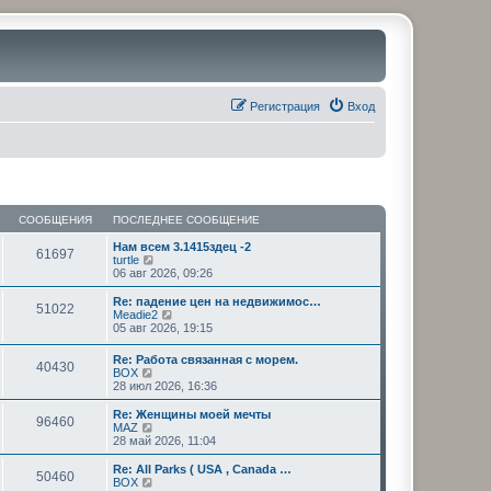
Регистрация
Вход
СООБЩЕНИЯ
ПОСЛЕДНЕЕ СООБЩЕНИЕ
Нам всем 3.1415здец -2
61697
П
turtle
е
06 авг 2026, 09:26
р
е
Re: падение цен на недвижимос…
51022
й
П
Meadie2
т
е
05 авг 2026, 19:15
и
р
к
е
Re: Работа связанная с морем.
п
40430
й
П
BOX
о
т
е
28 июл 2026, 16:36
с
и
р
л
к
е
Re: Женщины моей мечты
е
п
96460
й
П
MAZ
д
о
т
е
28 май 2026, 11:04
н
с
и
р
е
л
к
е
Re: All Parks ( USA , Canada …
м
е
50460
п
й
П
BOX
у
д
о