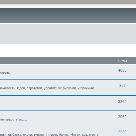
ТЕМЫ
4685
росить.
862
жимость. Идеи, стратегии, управление рисками, и прочими
3269
2962
ны красоты итд...
2339
ыки, рыбалка, охота, туризм, гитары, баяны. Инвентарь, места,