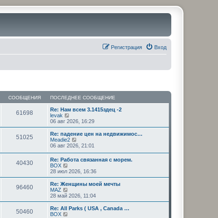
Регистрация
Вход
СООБЩЕНИЯ
ПОСЛЕДНЕЕ СООБЩЕНИЕ
Re: Нам всем 3.1415здец -2
61698
П
levak
е
06 авг 2026, 16:29
р
е
Re: падение цен на недвижимос…
51025
й
П
Meadie2
т
е
06 авг 2026, 21:01
и
р
к
е
Re: Работа связанная с морем.
п
40430
й
П
BOX
о
т
е
28 июл 2026, 16:36
с
и
р
л
к
е
Re: Женщины моей мечты
е
п
96460
й
П
MAZ
д
о
т
е
28 май 2026, 11:04
н
с
и
р
е
л
к
е
Re: All Parks ( USA , Canada …
м
е
50460
п
й
П
BOX
у
д
о