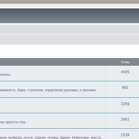
ТЕМЫ
4685
росить.
862
жимость. Идеи, стратегии, управление рисками, и прочими
3269
2962
ны красоты итд...
2339
ыки, рыбалка, охота, туризм, гитары, баяны. Инвентарь, места,