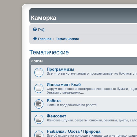
Каморка
FAQ
Главная
Тематические
Тематические
ФОРУМ
Программизм
Все, что вы хотели знать о программизме, но боялись сп
Инвестмент Клаб
Форум посвящен инвестированию в ценные бумаги, недви
быками с медведями....
Работа
Поиск и предложения по работе.
Женсовет
Женские штучки, секреты, баночки, рецепты, диеты, сало
Рыбалка / Охота / Природа
Все об отдыхе на природе в Канаде, да и не только: шашл