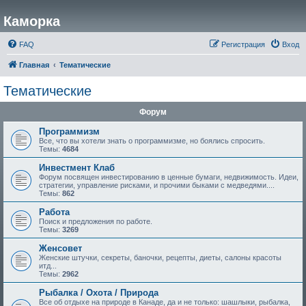
Каморка
FAQ
Регистрация
Вход
Главная
Тематические
Тематические
Форум
Программизм
Все, что вы хотели знать о программизме, но боялись спросить.
Темы:
4684
Инвестмент Клаб
Форум посвящен инвестированию в ценные бумаги, недвижимость. Идеи,
стратегии, управление рисками, и прочими быками с медведями....
Темы:
862
Работа
Поиск и предложения по работе.
Темы:
3269
Женсовет
Женские штучки, секреты, баночки, рецепты, диеты, салоны красоты
итд...
Темы:
2962
Рыбалка / Охота / Природа
Все об отдыхе на природе в Канаде, да и не только: шашлыки, рыбалка,