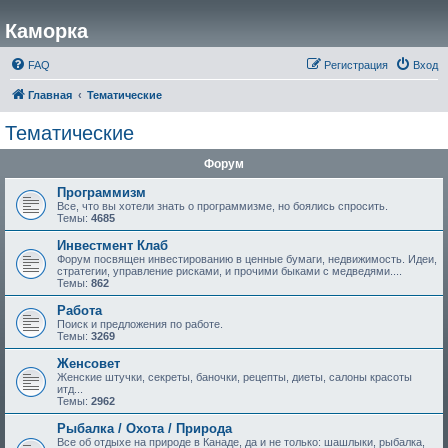
Каморка
FAQ
Регистрация
Вход
Главная
Тематические
Тематические
Форум
Программизм
Все, что вы хотели знать о программизме, но боялись спросить.
Темы:
4685
Инвестмент Клаб
Форум посвящен инвестированию в ценные бумаги, недвижимость. Идеи,
стратегии, управление рисками, и прочими быками с медведями....
Темы:
862
Работа
Поиск и предложения по работе.
Темы:
3269
Женсовет
Женские штучки, секреты, баночки, рецепты, диеты, салоны красоты
итд...
Темы:
2962
Рыбалка / Охота / Природа
Все об отдыхе на природе в Канаде, да и не только: шашлыки, рыбалка,