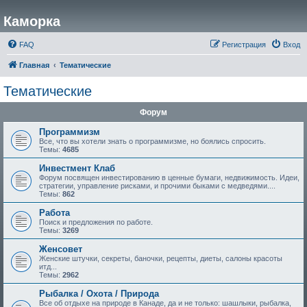
Каморка
FAQ
Регистрация
Вход
Главная
Тематические
Тематические
Форум
Программизм
Все, что вы хотели знать о программизме, но боялись спросить.
Темы:
4685
Инвестмент Клаб
Форум посвящен инвестированию в ценные бумаги, недвижимость. Идеи,
стратегии, управление рисками, и прочими быками с медведями....
Темы:
862
Работа
Поиск и предложения по работе.
Темы:
3269
Женсовет
Женские штучки, секреты, баночки, рецепты, диеты, салоны красоты
итд...
Темы:
2962
Рыбалка / Охота / Природа
Все об отдыхе на природе в Канаде, да и не только: шашлыки, рыбалка,