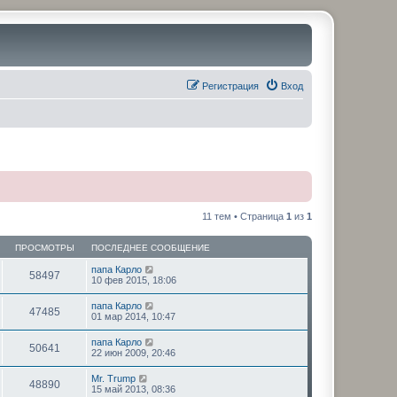
Регистрация
Вход
11 тем • Страница
1
из
1
ПРОСМОТРЫ
ПОСЛЕДНЕЕ СООБЩЕНИЕ
папа Карло
58497
10 фев 2015, 18:06
папа Карло
47485
01 мар 2014, 10:47
папа Карло
50641
22 июн 2009, 20:46
Mr. Trump
48890
15 май 2013, 08:36