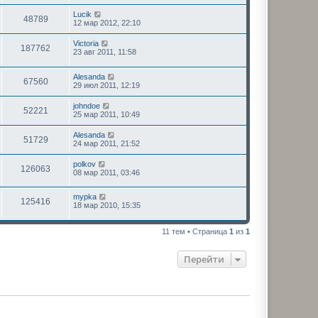
Lucik
48789
12 мар 2012, 22:10
Victoria
187762
23 авг 2011, 11:58
Alesanda
67560
29 июл 2011, 12:19
johndoe
52221
25 мар 2011, 10:49
Alesanda
51729
24 мар 2011, 21:52
polkov
126063
08 мар 2011, 03:46
mypka
125416
18 мар 2010, 15:35
11 тем • Страница
1
из
1
Перейти