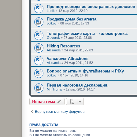
Про подтверждение иностранных дипломов 
Lucik
»
12 мар 2012, 22:10
Продажа дома без агента
polkov
»
08 июл 2011, 17:33
Топографические карты - километровка.
Geverok
»
27 апр 2011, 23:06
Hiking Resources
Alesanda
»
24 мар 2011, 22:03
Vancouver Attractions
Alesanda
»
24 мар 2011, 21:52
Вопрос опытным фултаймерам и PIXу
polkov
»
07 окт 2010, 14:16
Первая налоговая деклaрация.
Mr. Trump
»
12 мар 2010, 14:17
Новая тема
Вернуться к списку форумов
ПРАВА ДОСТУПА
Вы
не можете
начинать темы
Вы
не можете
отвечать на сообщения