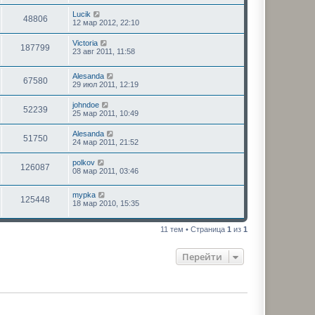
Lucik
48806
12 мар 2012, 22:10
Victoria
187799
23 авг 2011, 11:58
Alesanda
67580
29 июл 2011, 12:19
johndoe
52239
25 мар 2011, 10:49
Alesanda
51750
24 мар 2011, 21:52
polkov
126087
08 мар 2011, 03:46
mypka
125448
18 мар 2010, 15:35
11 тем • Страница
1
из
1
Перейти