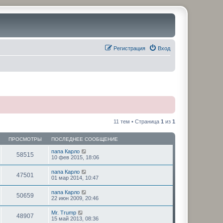
Регистрация
Вход
11 тем • Страница
1
из
1
ПРОСМОТРЫ
ПОСЛЕДНЕЕ СООБЩЕНИЕ
папа Карло
58515
10 фев 2015, 18:06
папа Карло
47501
01 мар 2014, 10:47
папа Карло
50659
22 июн 2009, 20:46
Mr. Trump
48907
15 май 2013, 08:36