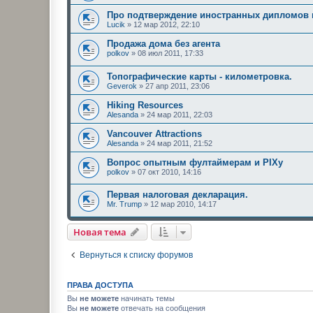
Про подтверждение иностранных дипломов 
Lucik
»
12 мар 2012, 22:10
Продажа дома без агента
polkov
»
08 июл 2011, 17:33
Топографические карты - километровка.
Geverok
»
27 апр 2011, 23:06
Hiking Resources
Alesanda
»
24 мар 2011, 22:03
Vancouver Attractions
Alesanda
»
24 мар 2011, 21:52
Вопрос опытным фултаймерам и PIXу
polkov
»
07 окт 2010, 14:16
Первая налоговая деклaрация.
Mr. Trump
»
12 мар 2010, 14:17
Новая тема
Вернуться к списку форумов
ПРАВА ДОСТУПА
Вы
не можете
начинать темы
Вы
не можете
отвечать на сообщения