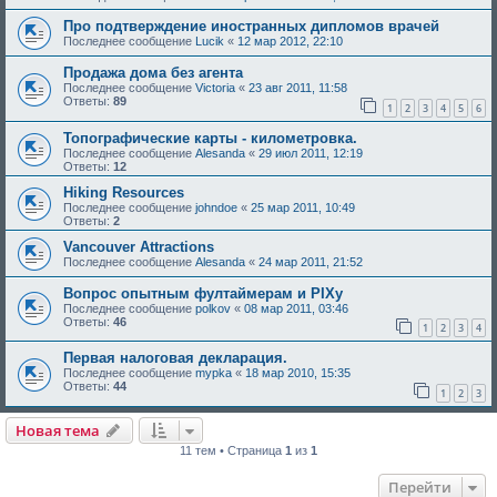
Про подтверждение иностранных дипломов врачей
Последнее сообщение
Lucik
«
12 мар 2012, 22:10
Продажа дома без агента
Последнее сообщение
Victoria
«
23 авг 2011, 11:58
Ответы:
89
1
2
3
4
5
6
Топографические карты - километровка.
Последнее сообщение
Alesanda
«
29 июл 2011, 12:19
Ответы:
12
Hiking Resources
Последнее сообщение
johndoe
«
25 мар 2011, 10:49
Ответы:
2
Vancouver Attractions
Последнее сообщение
Alesanda
«
24 мар 2011, 21:52
Вопрос опытным фултаймерам и PIXу
Последнее сообщение
polkov
«
08 мар 2011, 03:46
Ответы:
46
1
2
3
4
Первая налоговая деклaрация.
Последнее сообщение
mypka
«
18 мар 2010, 15:35
Ответы:
44
1
2
3
Новая тема
11 тем • Страница
1
из
1
Перейти