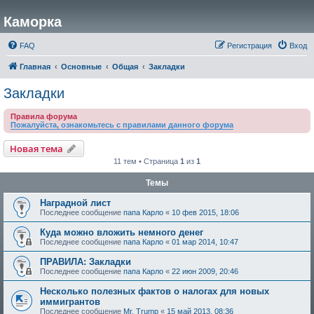
Каморка
FAQ
Регистрация
Вход
Главная
Основные
Общая
Закладки
Закладки
Правила форума
Пожалуйста, ознакомьтесь с правилами данного форума
Новая тема
11 тем • Страница
1
из
1
Темы
Наградной лист
Последнее сообщение
папа Карло
«
10 фев 2015, 18:06
Куда можно вложить немного денег
Последнее сообщение
папа Карло
«
01 мар 2014, 10:47
ПРАВИЛА: Закладки
Последнее сообщение
папа Карло
«
22 июн 2009, 20:46
Несколько полезных фактов о налогах для новых
иммигрантов
Последнее сообщение
Mr. Trump
«
15 май 2013, 08:36