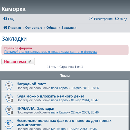
Каморка
FAQ
Регистрация
Вход
Главная
Основные
Общая
Закладки
Закладки
Правила форума
Пожалуйста, ознакомьтесь с правилами данного форума
Новая тема
11 тем • Страница
1
из
1
Темы
Наградной лист
Последнее сообщение
папа Карло
«
10 фев 2015, 18:06
Куда можно вложить немного денег
Последнее сообщение
папа Карло
«
01 мар 2014, 10:47
ПРАВИЛА: Закладки
Последнее сообщение
папа Карло
«
22 июн 2009, 20:46
Несколько полезных фактов о налогах для новых
иммигрантов
Последнее сообщение
Mr. Trump
«
15 май 2013, 08:36