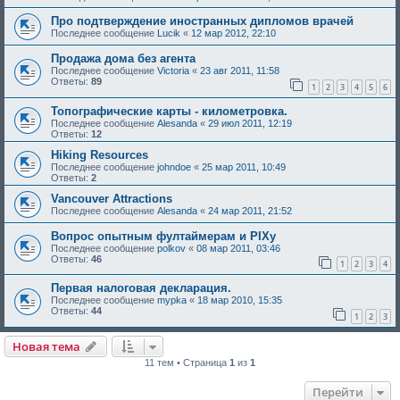
Про подтверждение иностранных дипломов врачей
Последнее сообщение
Lucik
«
12 мар 2012, 22:10
Продажа дома без агента
Последнее сообщение
Victoria
«
23 авг 2011, 11:58
Ответы:
89
1
2
3
4
5
6
Топографические карты - километровка.
Последнее сообщение
Alesanda
«
29 июл 2011, 12:19
Ответы:
12
Hiking Resources
Последнее сообщение
johndoe
«
25 мар 2011, 10:49
Ответы:
2
Vancouver Attractions
Последнее сообщение
Alesanda
«
24 мар 2011, 21:52
Вопрос опытным фултаймерам и PIXу
Последнее сообщение
polkov
«
08 мар 2011, 03:46
Ответы:
46
1
2
3
4
Первая налоговая деклaрация.
Последнее сообщение
mypka
«
18 мар 2010, 15:35
Ответы:
44
1
2
3
Новая тема
11 тем • Страница
1
из
1
Перейти