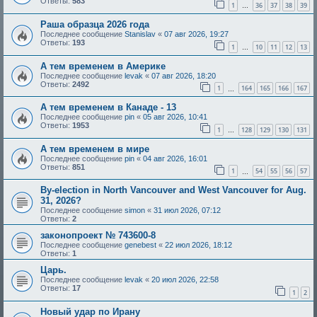
Ответы:
583
1
36
37
38
39
…
Раша образца 2026 года
Последнее сообщение
Stanislav
«
07 авг 2026, 19:27
Ответы:
193
1
10
11
12
13
…
А тем временем в Америке
Последнее сообщение
levak
«
07 авг 2026, 18:20
Ответы:
2492
1
164
165
166
167
…
А тем временем в Канаде - 13
Последнее сообщение
pin
«
05 авг 2026, 10:41
Ответы:
1953
1
128
129
130
131
…
А тем временем в мире
Последнее сообщение
pin
«
04 авг 2026, 16:01
Ответы:
851
1
54
55
56
57
…
By-election in North Vancouver and West Vancouver for Aug.
31, 2026?
Последнее сообщение
simon
«
31 июл 2026, 07:12
Ответы:
2
законопроект № 743600-8
Последнее сообщение
genebest
«
22 июл 2026, 18:12
Ответы:
1
Царь.
Последнее сообщение
levak
«
20 июл 2026, 22:58
Ответы:
17
1
2
Новый удар по Ирану