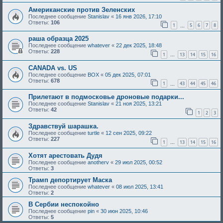
Американские против Зеленских
Последнее сообщение
Stanislav
«
16 янв 2026, 17:10
Ответы:
106
1
5
6
7
8
…
раша образца 2025
Последнее сообщение
whatever
«
22 дек 2025, 18:48
Ответы:
228
1
13
14
15
16
…
CANADA vs. US
Последнее сообщение
BOX
«
05 дек 2025, 07:01
Ответы:
678
1
43
44
45
46
…
Прилетают в подмосковье дроновые подарки...
Последнее сообщение
Stanislav
«
21 ноя 2025, 13:21
Ответы:
42
1
2
3
Здравствуй шарашка.
Последнее сообщение
turtle
«
12 сен 2025, 09:22
Ответы:
227
1
13
14
15
16
…
Хотят арестовать Дудя
Последнее сообщение
anotherv
«
29 июл 2025, 00:52
Ответы:
3
Трамп депортирует Маска
Последнее сообщение
whatever
«
08 июл 2025, 13:41
Ответы:
2
В Сербии неспокойно
Последнее сообщение
pin
«
30 июн 2025, 10:46
Ответы:
5