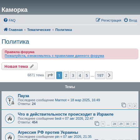
Каморка
FAQ
Регистрация
Вход
Главная
Тематические
Политика
Политика
Правила форума
Пожалуйста, ознакомьтесь с правилами данного форума
Новая тема
Страница
1
из
197
1
2
3
4
5
197
След.
6871 тема
…
Темы
Пауза
Последнее сообщение
Marmot
«
18 мар 2025, 16:49
Ответы:
24
1
2
Что в действительности происходит в Израиле
Последнее сообщение
bedi
«
07 авг 2026, 22:47
Ответы:
454
1
28
29
30
31
…
Агрессия РФ против Украины
Последнее сообщение
pin
«
07 авг 2026, 21:35