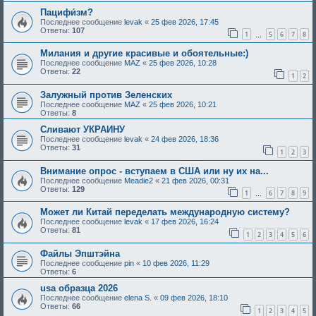
Пацифи́зм?
Последнее сообщение
levak
«
25 фев 2026, 17:45
Ответы:
107
1
5
6
7
8
…
Милания и другие красивые и обоятельные:)
Последнее сообщение
MAZ
«
25 фев 2026, 10:28
Ответы:
22
1
2
Залужный против Зеленских
Последнее сообщение
MAZ
«
25 фев 2026, 10:21
Ответы:
8
Сливают УКРАИНУ
Последнее сообщение
levak
«
24 фев 2026, 18:36
Ответы:
31
1
2
3
Внимание опрос - вступаем в США или ну их на...
Последнее сообщение
Meadie2
«
21 фев 2026, 00:31
Ответы:
129
1
6
7
8
9
…
Может ли Китай переделать международную систему?
Последнее сообщение
levak
«
17 фев 2026, 16:24
Ответы:
81
1
2
3
4
5
6
Файлы Эпштэйна
Последнее сообщение
pin
«
10 фев 2026, 11:29
Ответы:
6
usa образца 2026
Последнее сообщение
elena S.
«
09 фев 2026, 18:10
Ответы:
66
1
2
3
4
5