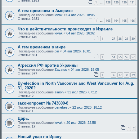
Ответы:
1953
1
128
129
130
131
…
А тем временем в Америке
Последнее сообщение
levak
«
04 авг 2026, 18:05
Ответы:
2481
1
163
164
165
166
…
Что в действительности происходит в Израиле
Последнее сообщение
levak
«
04 авг 2026, 16:02
Ответы:
449
1
27
28
29
30
…
А тем временем в мире
Последнее сообщение
pin
«
04 авг 2026, 16:01
Ответы:
851
1
54
55
56
57
…
Агрессия РФ против Украины
Последнее сообщение
Zayatss
«
04 авг 2026, 15:05
Ответы:
577
1
36
37
38
39
…
By-election in North Vancouver and West Vancouver for Aug.
31, 2026?
Последнее сообщение
simon
«
31 июл 2026, 07:12
Ответы:
2
законопроект № 743600-8
Последнее сообщение
genebest
«
22 июл 2026, 18:12
Ответы:
1
Царь.
Последнее сообщение
levak
«
20 июл 2026, 22:58
Ответы:
17
1
2
Новый удар по Ирану