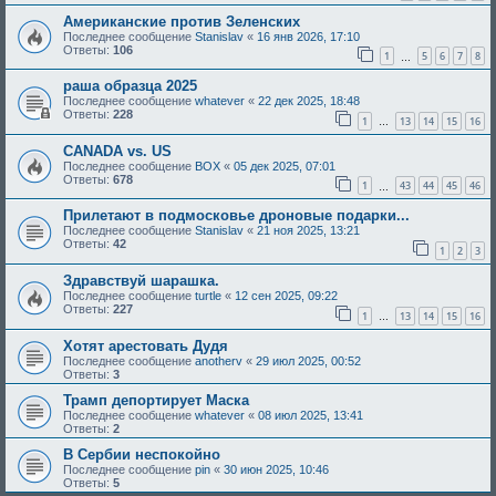
Американские против Зеленских
Последнее сообщение
Stanislav
«
16 янв 2026, 17:10
Ответы:
106
1
5
6
7
8
…
раша образца 2025
Последнее сообщение
whatever
«
22 дек 2025, 18:48
Ответы:
228
1
13
14
15
16
…
CANADA vs. US
Последнее сообщение
BOX
«
05 дек 2025, 07:01
Ответы:
678
1
43
44
45
46
…
Прилетают в подмосковье дроновые подарки...
Последнее сообщение
Stanislav
«
21 ноя 2025, 13:21
Ответы:
42
1
2
3
Здравствуй шарашка.
Последнее сообщение
turtle
«
12 сен 2025, 09:22
Ответы:
227
1
13
14
15
16
…
Хотят арестовать Дудя
Последнее сообщение
anotherv
«
29 июл 2025, 00:52
Ответы:
3
Трамп депортирует Маска
Последнее сообщение
whatever
«
08 июл 2025, 13:41
Ответы:
2
В Сербии неспокойно
Последнее сообщение
pin
«
30 июн 2025, 10:46
Ответы:
5