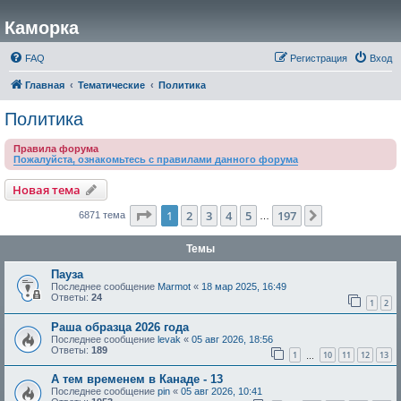
Каморка
FAQ
Регистрация
Вход
Главная
Тематические
Политика
Политика
Правила форума
Пожалуйста, ознакомьтесь с правилами данного форума
Новая тема
Страница
1
из
197
1
2
3
4
5
197
След.
6871 тема
…
Темы
Пауза
Последнее сообщение
Marmot
«
18 мар 2025, 16:49
Ответы:
24
1
2
Раша образца 2026 года
Последнее сообщение
levak
«
05 авг 2026, 18:56
Ответы:
189
1
10
11
12
13
…
А тем временем в Канаде - 13
Последнее сообщение
pin
«
05 авг 2026, 10:41