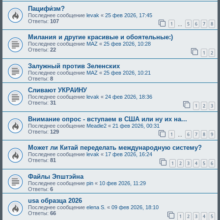
Пацифи́зм?
Последнее сообщение
levak
«
25 фев 2026, 17:45
Ответы:
107
1
5
6
7
8
…
Милания и другие красивые и обоятельные:)
Последнее сообщение
MAZ
«
25 фев 2026, 10:28
Ответы:
22
1
2
Залужный против Зеленских
Последнее сообщение
MAZ
«
25 фев 2026, 10:21
Ответы:
8
Сливают УКРАИНУ
Последнее сообщение
levak
«
24 фев 2026, 18:36
Ответы:
31
1
2
3
Внимание опрос - вступаем в США или ну их на...
Последнее сообщение
Meadie2
«
21 фев 2026, 00:31
Ответы:
129
1
6
7
8
9
…
Может ли Китай переделать международную систему?
Последнее сообщение
levak
«
17 фев 2026, 16:24
Ответы:
81
1
2
3
4
5
6
Файлы Эпштэйна
Последнее сообщение
pin
«
10 фев 2026, 11:29
Ответы:
6
usa образца 2026
Последнее сообщение
elena S.
«
09 фев 2026, 18:10
Ответы:
66
1
2
3
4
5