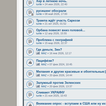
Хер в летнюю ночь.
turtle
»
24 июн 2026, 22:40
русишенг обосрали
turtle
»
08 май 2026, 17:00
Трампа ждёт участь Саркози
turtle
»
21 окт 2025, 01:52
Орбана повесят вниз головой...
turtle
»
12 апр 2026, 15:55
Проблема с географией
turtle
»
15 мар 2026, 22:37
Где деньги, Зин?
MAZ
»
16 янв 2026, 12:17
Пацифи́зм?
MAZ
»
07 фев 2024, 10:45
Милания и другие красивые и обоятельные:)
MAZ
»
20 фев 2026, 14:44
Залужный против Зеленских
MAZ
»
20 фев 2026, 13:37
Сливают УКРАИНУ
turtle
»
21 ноя 2025, 10:43
Внимание опрос - вступаем в США или ну их 