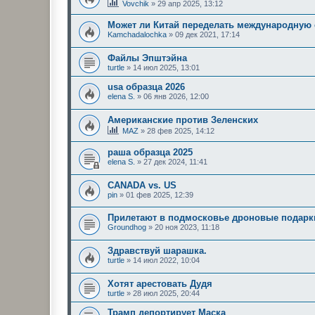
Vovchik
»
29 апр 2025, 13:12
Может ли Китай переделать международную 
Kamchadalochka
»
09 дек 2021, 17:14
Файлы Эпштэйна
turtle
»
14 июл 2025, 13:01
usa образца 2026
elena S.
»
06 янв 2026, 12:00
Американские против Зеленских
MAZ
»
28 фев 2025, 14:12
раша образца 2025
elena S.
»
27 дек 2024, 11:41
CANADA vs. US
pin
»
01 фев 2025, 12:39
Прилетают в подмосковье дроновые подарки
Groundhog
»
20 ноя 2023, 11:18
Здравствуй шарашка.
turtle
»
14 июл 2022, 10:04
Хотят арестовать Дудя
turtle
»
28 июл 2025, 20:44
Трамп депортирует Маска