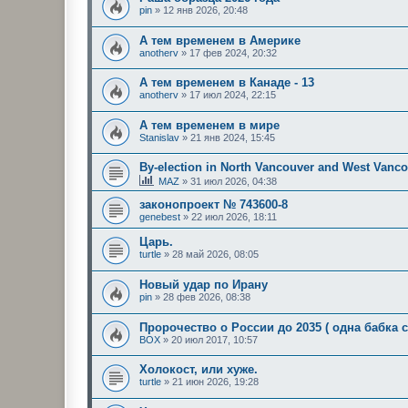
pin
»
12 янв 2026, 20:48
А тем временем в Америке
anotherv
»
17 фев 2024, 20:32
А тем временем в Канаде - 13
anotherv
»
17 июл 2024, 22:15
А тем временем в мире
Stanislav
»
21 янв 2024, 15:45
By-election in North Vancouver and West Vanco
MAZ
»
31 июл 2026, 04:38
законопроект № 743600-8
genebest
»
22 июл 2026, 18:11
Царь.
turtle
»
28 май 2026, 08:05
Новый удар по Ирану
pin
»
28 фев 2026, 08:38
Пророчество о России до 2035 ( одна бабка с
BOX
»
20 июл 2017, 10:57
Холокост, или хуже.
turtle
»
21 июн 2026, 19:28