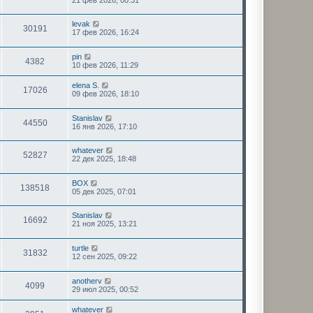
levak
30191
17 фев 2026, 16:24
pin
4382
10 фев 2026, 11:29
elena S.
17026
09 фев 2026, 18:10
Stanislav
44550
16 янв 2026, 17:10
whatever
52827
22 дек 2025, 18:48
BOX
138518
05 дек 2025, 07:01
Stanislav
16692
21 ноя 2025, 13:21
turtle
31832
12 сен 2025, 09:22
anotherv
4099
29 июл 2025, 00:52
whatever