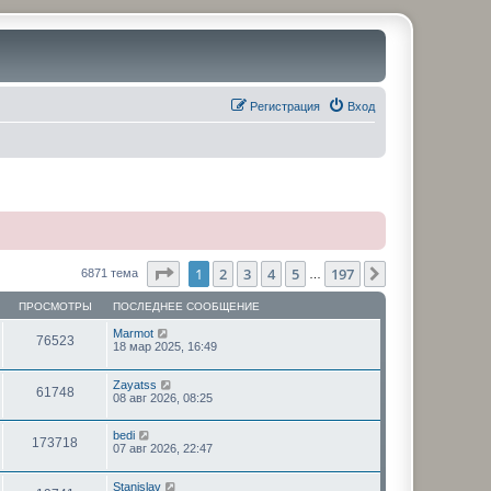
Регистрация
Вход
Страница
1
из
197
1
2
3
4
5
197
След.
6871 тема
…
ПРОСМОТРЫ
ПОСЛЕДНЕЕ СООБЩЕНИЕ
Marmot
76523
18 мар 2025, 16:49
Zayatss
61748
08 авг 2026, 08:25
bedi
173718
07 авг 2026, 22:47
Stanislav