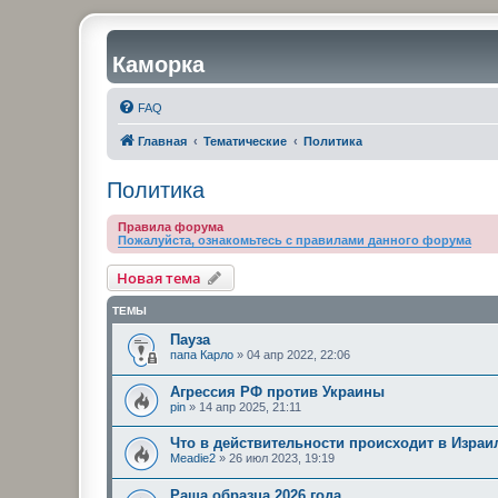
Каморка
FAQ
Главная
Тематические
Политика
Политика
Правила форума
Пожалуйста, ознакомьтесь с правилами данного форума
Новая тема
ТЕМЫ
Пауза
папа Карло
»
04 апр 2022, 22:06
Агрессия РФ против Украины
pin
»
14 апр 2025, 21:11
Что в действительности происходит в Израи
Meadie2
»
26 июл 2023, 19:19
Раша образца 2026 года