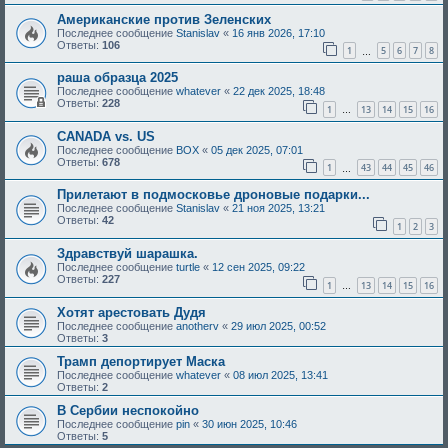
Американские против Зеленских
Последнее сообщение
Stanislav
«
16 янв 2026, 17:10
Ответы:
106
1
5
6
7
8
…
раша образца 2025
Последнее сообщение
whatever
«
22 дек 2025, 18:48
Ответы:
228
1
13
14
15
16
…
CANADA vs. US
Последнее сообщение
BOX
«
05 дек 2025, 07:01
Ответы:
678
1
43
44
45
46
…
Прилетают в подмосковье дроновые подарки...
Последнее сообщение
Stanislav
«
21 ноя 2025, 13:21
Ответы:
42
1
2
3
Здравствуй шарашка.
Последнее сообщение
turtle
«
12 сен 2025, 09:22
Ответы:
227
1
13
14
15
16
…
Хотят арестовать Дудя
Последнее сообщение
anotherv
«
29 июл 2025, 00:52
Ответы:
3
Трамп депортирует Маска
Последнее сообщение
whatever
«
08 июл 2025, 13:41
Ответы:
2
В Сербии неспокойно
Последнее сообщение
pin
«
30 июн 2025, 10:46
Ответы:
5