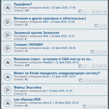
Пацифи́зм?
Последнее сообщение
levak
«
25 фев 2026, 17:45
Ответы:
107
1
5
6
7
8
…
Милания и другие красивые и обоятельные:)
Последнее сообщение
MAZ
«
25 фев 2026, 10:28
Ответы:
22
1
2
Залужный против Зеленских
Последнее сообщение
MAZ
«
25 фев 2026, 10:21
Ответы:
8
Сливают УКРАИНУ
Последнее сообщение
levak
«
24 фев 2026, 18:36
Ответы:
31
1
2
3
Внимание опрос - вступаем в США или ну их на...
Последнее сообщение
Meadie2
«
21 фев 2026, 00:31
Ответы:
129
1
6
7
8
9
…
Может ли Китай переделать международную систему?
Последнее сообщение
levak
«
17 фев 2026, 16:24
Ответы:
81
1
2
3
4
5
6
Файлы Эпштэйна
Последнее сообщение
pin
«
10 фев 2026, 11:29
Ответы:
6
usa образца 2026
Последнее сообщение
elena S.
«
09 фев 2026, 18:10
Ответы:
66
1
2
3
4
5