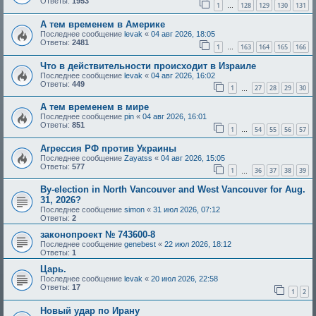
Ответы:
1953
1
128
129
130
131
…
А тем временем в Америке
Последнее сообщение
levak
«
04 авг 2026, 18:05
Ответы:
2481
1
163
164
165
166
…
Что в действительности происходит в Израиле
Последнее сообщение
levak
«
04 авг 2026, 16:02
Ответы:
449
1
27
28
29
30
…
А тем временем в мире
Последнее сообщение
pin
«
04 авг 2026, 16:01
Ответы:
851
1
54
55
56
57
…
Агрессия РФ против Украины
Последнее сообщение
Zayatss
«
04 авг 2026, 15:05
Ответы:
577
1
36
37
38
39
…
By-election in North Vancouver and West Vancouver for Aug.
31, 2026?
Последнее сообщение
simon
«
31 июл 2026, 07:12
Ответы:
2
законопроект № 743600-8
Последнее сообщение
genebest
«
22 июл 2026, 18:12
Ответы:
1
Царь.
Последнее сообщение
levak
«
20 июл 2026, 22:58
Ответы:
17
1
2
Новый удар по Ирану