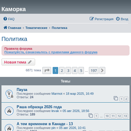
Каморка
FAQ
Регистрация
Вход
Главная
Тематические
Политика
Политика
Правила форума
Пожалуйста, ознакомьтесь с правилами данного форума
Новая тема
Страница
1
из
197
1
2
3
4
5
197
След.
6871 тема
…
Темы
Пауза
Последнее сообщение
Marmot
«
18 мар 2025, 16:49
Ответы:
24
1
2
Раша образца 2026 года
Последнее сообщение
levak
«
05 авг 2026, 18:56
Ответы:
189
1
10
11
12
13
…
А тем временем в Канаде - 13
Последнее сообщение
pin
«
05 авг 2026, 10:41